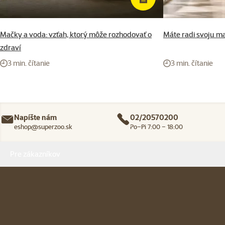
Mačky a voda: vzťah, ktorý môže rozhodovať o
Máte radi svoju ma
zdraví
3 min. čítanie
3 min. čítanie
Napíšte nám
02/20570200
eshop@superzoo.sk
Po–Pi 7:00 – 18:00
Menu v pätičke
Pre zákazníkov