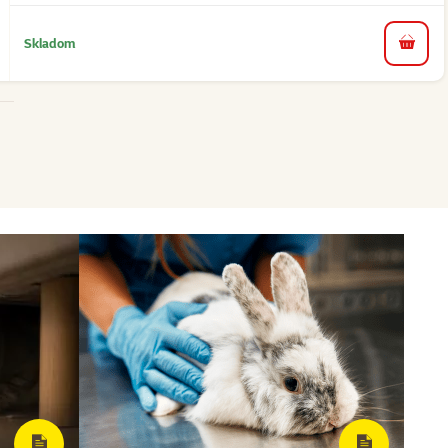
Skladom
do koš