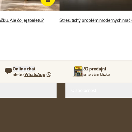
čku. Ale čo jej toaletu?
Stres: tichý problém moderných mači
Online chat
82 predajní
alebo
WhatsApp
sme vám blízko
O spoločnosti