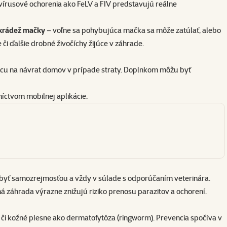
či vírusové ochorenia ako FeLV a FIV predstavujú reálne
 krádež mačky
– voľne sa pohybujúca mačka sa môže zatúlať, alebo
či ďalšie drobné živočíchy žijúce v záhrade.
ancu na návrat domov v prípade straty. Doplnkom môžu byť
íctvom mobilnej aplikácie.
 byť samozrejmosťou a vždy v súlade s odporúčaním veterinára.
ná záhrada výrazne znižujú riziko prenosu parazitov a ochorení.
aní či kožné plesne ako dermatofytóza (ringworm). Prevencia spočíva v