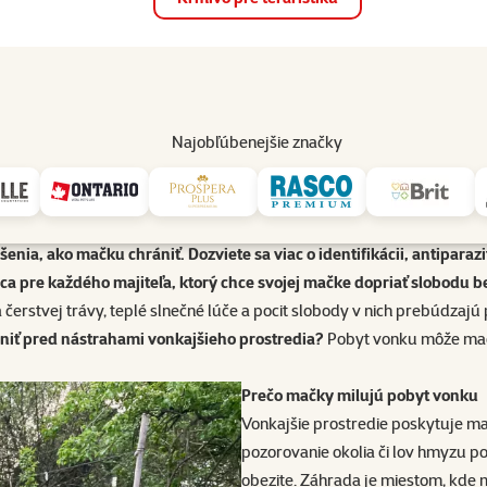
op
Akcie a zľavy
Predajne
Služby
Poradňa
Pomáh
82
Najobľúbenejšie značky
Mačka v záhrade
dzenej radosti, no zároveň so sebou nesie aj riziká. Článok sa v
enia, ako mačku chrániť. Dozviete sa viac o identifikácii, antiparazi
ca pre každého majiteľa, ktorý chce svojej mačke dopriať slobodu b
erstvej trávy, teplé slnečné lúče a pocit slobody v nich prebúdzajú 
ániť pred nástrahami vonkajšieho prostredia?
Pobyt vonku môže mačke
Prečo mačky milujú pobyt vonku
Vonkajšie prostredie poskytuje 
pozorovanie okolia či lov hmyzu p
obezite. Záhrada je miestom, kd