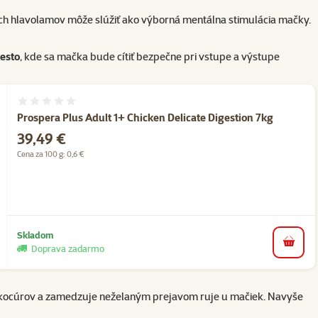
ích hlavolamov môže slúžiť ako výborná mentálna stimulácia mačky.
iesto
, kde sa mačka bude cítiť bezpečne pri vstupe a výstupe
Hodnotenie 0%
Prospera Plus Adult 1+ Chicken Delicate Digestion 7kg
Cena
39,49 €
Cena za 100 g: 0,6 €
Skladom
do koš
Doprava zadarmo
ty kocúrov a zamedzuje neželaným prejavom ruje u mačiek. Navyše