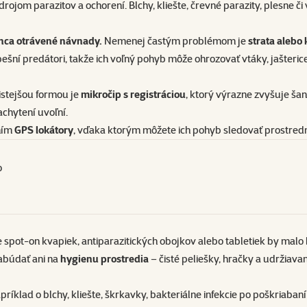
zdrojom parazitov a ochorení. Blchy, kliešte, črevné parazity, plesne 
konca otrávené návnady.
Nemenej častým problémom je
strata alebo
šní predátori, takže ich voľný pohyb môže ohrozovať vtáky, jašterice 
istejšou formou je
mikročip s registráciou
, ktorý výrazne zvyšuje š
achytení uvoľní.
ením
GPS lokátory
, vďaka ktorým môžete ich pohyb sledovať prostredn
o
e
spot-on kvapiek
, antiparazitických
obojkov
alebo tabletiek by malo
abúdať ani na
hygienu prostredia
– čisté
peliešky
, hračky a udržiava
apríklad o blchy, kliešte, škrkavky, bakteriálne infekcie po poškriab