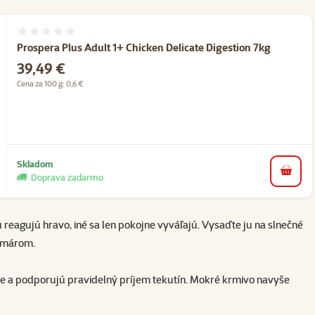
Hodnotenie 0%
Prospera Plus Adult 1+ Chicken Delicate Digestion 7kg
Cena
39,49 €
Cena za 100 g: 0,6 €
Skladom
do koš
Doprava zadarmo
 reagujú hravo, iné sa len pokojne vyváľajú. Vysaďte ju na slnečné
komárom.
e a podporujú pravidelný príjem tekutín.
Mokré krmivo
navyše