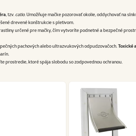
éra
, tzv.
catio
. Umožňuje mačke pozorovať okolie, oddychovať na slnku a
šené drevené konštrukcie s pletivom.
či rastliny určené pre mačky, čím vytvoríte podnetné a bezpečné prostr
bezpečných pachových alebo ultrazvukových odpudzovačoch.
Toxické 
arín.
ríte prostredie, ktoré spája slobodu so zodpovednou ochranou.