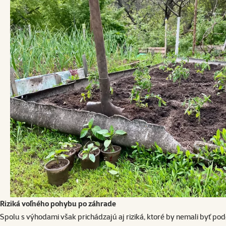
Riziká voľného pohybu po záhrade
Spolu s výhodami však prichádzajú aj riziká, ktoré by nemali byť po