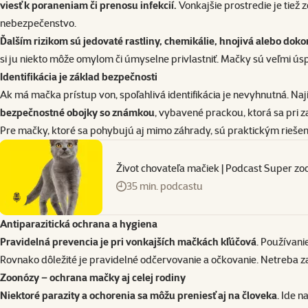
viesť k poraneniam či prenosu infekcií.
Vonkajšie prostredie je tiež 
nebezpečenstvo.
Ďalším rizikom sú jedovaté rastliny, chemikálie, hnojivá alebo do
si ju niekto môže omylom či úmyselne privlastniť. Mačky sú veľmi úspe
Identifikácia je základ bezpečnosti
Ak má mačka prístup von, spoľahlivá identifikácia je nevyhnutná. Naj
bezpečnostné obojky so známkou
, vybavené prackou, ktorá sa pri z
Pre mačky, ktoré sa pohybujú aj mimo záhrady, sú praktickým rieš
Život chovateľa mačiek | Podcast Super zo
35 min. podcastu
Antiparazitická ochrana a hygiena
Pravidelná prevencia je pri vonkajších mačkách kľúčová
. Používani
Rovnako dôležité je pravidelné odčervovanie a očkovanie. Netreba z
Zoonózy – ochrana mačky aj celej rodiny
Niektoré parazity a ochorenia sa môžu preniesť aj na človeka
. Ide n