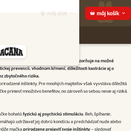
môj
účet
môj
košík
Hľadaj
ame
enuje výhodám vonkajšieho prostredia, upozorňuje na možné
tickej prevencii, vhodnom kŕmení, dôležitosti kastrácie aj o
ez zbytočného rizika.
prirodzené inštinkty. Pre mnohých majiteľov však vyvstáva dôležitá
 priniesť množstvo benefitov, no zároveň so sebou nesie aj riziká.
mačke bohatú
fyzickú aj psychickú stimuláciu
. Beh, šplhanie,
omáhajú udržiavať jej dobrú kondíciu a predchádzať nude alebo
e môže mačka
prirodzene prejaviť svoje inštinkty
– sledovať