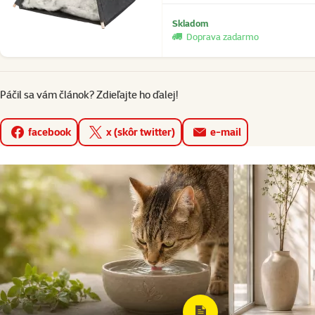
Skladom
Doprava zadarmo
Páčil sa vám článok? Zdieľajte ho ďalej!
facebook
x (skôr twitter)
e-mail