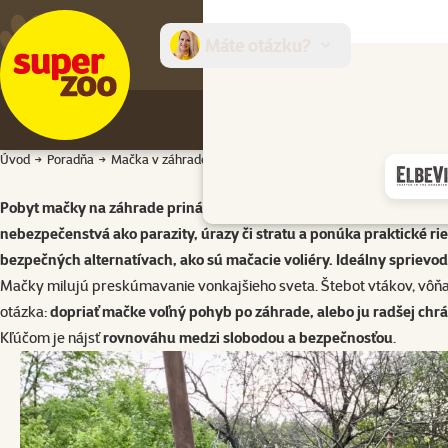
Máte otázku?
E-sh
Úvod
Poradňa
Mačka v záhrade
Pobyt mačky na záhrade prináša množstvo podnetov, pohybu a priro
nebezpečenstvá ako parazity, úrazy či stratu a ponúka praktické rieš
bezpečných alternatívach, ako sú mačacie voliéry. Ideálny sprievod
Mačky milujú preskúmavanie vonkajšieho sveta. Štebot vtákov, vôňa č
otázka:
dopriať mačke voľný pohyb po záhrade, alebo ju radšej chr
Kľúčom je nájsť
rovnováhu medzi slobodou a bezpečnosťou
.