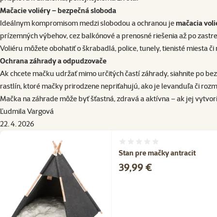
Mačacie voliéry – bezpečná sloboda
Ideálnym kompromisom medzi slobodou a ochranou je
mačacia voli
prízemných výbehov, cez balkónové a prenosné riešenia až po zastre
Voliéru môžete obohatiť o škrabadlá, police, tunely, tienisté miesta 
Ochrana záhrady a odpudzovače
Ak chcete mačku udržať mimo určitých častí záhrady, siahnite po 
rastlín, ktoré mačky prirodzene nepriťahujú, ako je levanduľa či rozm
Mačka na záhrade môže byť šťastná, zdravá a aktívna – ak jej vytvo
Ľudmila Vargová
22. 4. 2026
Hodnotenie 0%
Stan pre mačky antracit
Cena
39,99 €