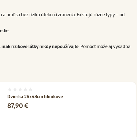
 hrať sa bez rizika úteku či zranenia. Existujú rôzne typy – od
edie.
a inak rizikové látky nikdy nepoužívajte
. Pomôcť môže aj výsadba
Hodnotenie 0%
Dvierka 26x43cm hlinikove
Cena
87,90 €