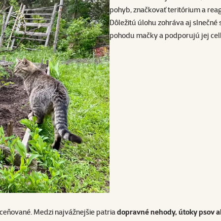
pohyb, značkovať teritórium a reago
Dôležitú úlohu zohráva aj slnečné 
pohodu mačky a podporujú jej cel
dceňované. Medzi najvážnejšie patria
dopravné nehody, útoky psov ale