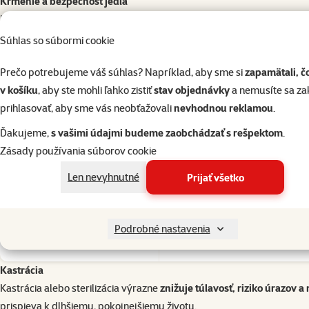
Kŕmenie a bezpečnosť jedla
Krmivo by
nikdy nemalo zostať vonku cez noc
, pretože láka divé z
Mačacie dvierka – kontrolovaný prístup
Súhlas so súbormi cookie
Dvierka s mikročipom umožnia vstup len vašej mačke a zabránia vniknu
Prečo potrebujeme váš súhlas? Napríklad, aby sme si
zapamätali, č
pokojne.
v košíku
, aby ste mohli ľahko zistiť
stav objednávky
a nemusíte sa z
Hodnotenie 0%
prihlasovať, aby sme vás neobťažovali
nevhodnou reklamou
.
Fontána Catit Pixi Smart nerez
Cena
109 €
Ďakujeme,
s vašimi údajmi budeme zaobchádzať s rešpektom
.
Zásady používania súborov cookie
Len nevyhnutné
Prijať všetko
Podrobné nastavenia
Skladom
Kastrácia
Kastrácia alebo sterilizácia výrazne
znižuje túlavosť, riziko úrazov 
prispieva k dlhšiemu, pokojnejšiemu životu.