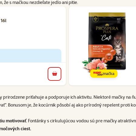
 že s mačkou nezdieľate jedlo ani pitie.
ní: 1
 16l
značka
do košíka
y prirodzene priťahuje a podporuje ich aktivitu. Niektoré mačky na ňu
vať“. Bonusom je, že kocúrnik pôsobí aj ako prírodný repelent proti 
tiu motivovať
.
Fontánky
s cirkulujúcou vodou sú pre mačky atraktívn
očových ciest.