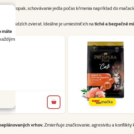
vieratá. Naopak, schovávanie jedla počas kŕmenia napríklad do mačac
tiu cudzích zvierat. Ideálne je umiestniť ich na
tiché a bezpečné m
o máte
akaždým
 top
značka
do košíka
a neplánovaných vrhov.
Zmierňuje značkovanie, agresivitu a konflik