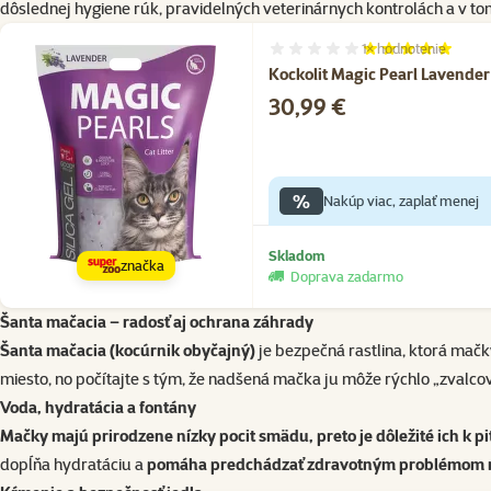
dôslednej hygiene rúk, pravidelných veterinárnych kontrolách a v tom,
1×
hodnotenie
Hodnotenie 100%, počet hodnote
Kockolit Magic Pearl Lavender
Cena
30,99 €
%
Nakúp viac, zaplať menej
Skladom
značka
Doprava zadarmo
Šanta mačacia – radosť aj ochrana záhrady
Šanta mačacia
(kocúrnik obyčajný)
je bezpečná rastlina, ktorá mačk
miesto, no počítajte s tým, že nadšená mačka ju môže rýchlo „zvalco
Voda, hydratácia a fontány
Mačky majú prirodzene nízky pocit smädu, preto je dôležité ich k pi
dopĺňa hydratáciu a
pomáha predchádzať zdravotným problémom m