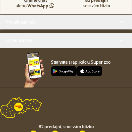
Online chat
82 predajní
alebo
WhatsApp
sme vám blízko
Menu v pätičke
Pre zákazníkov
O spoločnosti
Stiahnite si aplikáciu Super zoo
82 predajní,
sme vám blízko