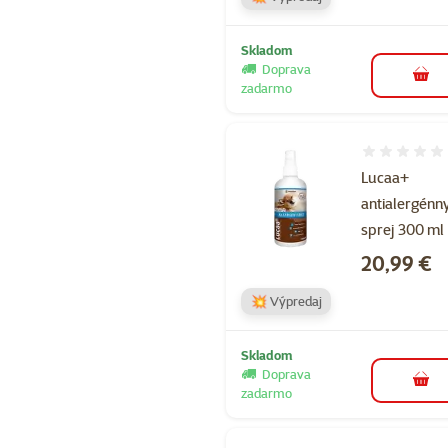
Skladom
Doprava
do k
zadarmo
Hodnotenie 
Lucaa+
antialergénn
sprej 300 ml
Cena
20,99 €
💥 Výpredaj
Skladom
Doprava
do k
zadarmo