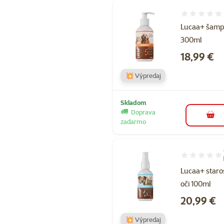
Hodnotenie 
Lucaa+ šam
300ml
Cena
18,99 €
💥 Výpredaj
Skladom
Doprava
do k
zadarmo
Hodnotenie 8
Lucaa+ staros
oči 100ml
Cena
20,99 €
💥 Výpredaj