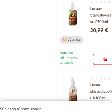
Hodnotenie 
Lucaa+
Starostlivosť
srsť 300ml
Cena
20,99 €
💥 Výpredaj
Skladom
Doprava
do k
zadarmo
Hodnotenie 
Lucaa+
starostlivosť 
uši 100 ml
Cena
20,99 €
Súhlas so súbormi cookie