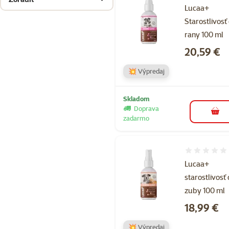
Lucaa+
Starostlivosť
rany 100 ml
Cena
20,59 €
💥 Výpredaj
Skladom
Doprava
do k
zadarmo
Hodnotenie 
Lucaa+
starostlivosť 
zuby 100 ml
Cena
18,99 €
💥 Výpredaj