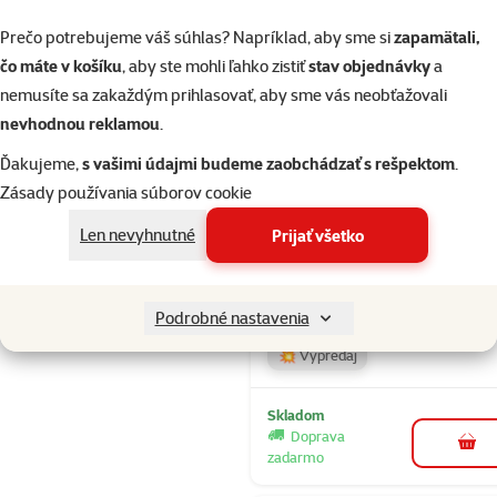
💥 Výpredaj
Prečo potrebujeme váš súhlas? Napríklad, aby sme si
zapamätali,
čo máte v košíku
, aby ste mohli ľahko zistiť
stav objednávky
a
Skladom
nemusíte sa zakaždým prihlasovať, aby sme vás neobťažovali
Doprava
do k
zadarmo
nevhodnou reklamou
.
Ďakujeme,
s vašimi údajmi budeme zaobchádzať s rešpektom
.
Zásady používania súborov cookie
Hodnotenie 
Lucaa+
Len nevyhnutné
Prijať všetko
Odstraňovač
zápachu 300
Cena
17,99 €
Podrobné nastavenia
💥 Výpredaj
Skladom
Doprava
do k
zadarmo