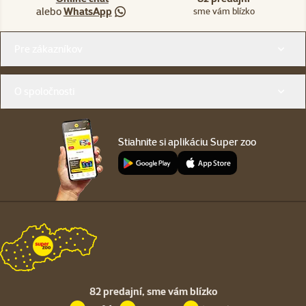
alebo
WhatsApp
sme vám blízko
Menu v pätičke
Pre zákazníkov
O spoločnosti
Stiahnite si aplikáciu Super zoo
82 predajní,
sme vám blízko