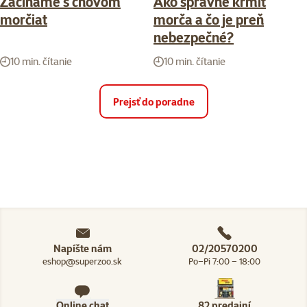
Začíname s chovom
Ako správne kŕmiť
morčiat
morča a čo je preň
nebezpečné?
10 min. čítanie
10 min. čítanie
Prejsť do poradne
Napíšte nám
02/20570200
eshop@superzoo.sk
Po–Pi 7:00 – 18:00
Online chat
82 predajní