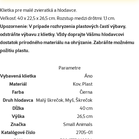
superzoo.product.detail.content
Klietka pre malé zvieratká a hlodavce.
Veľkosť: 40 x 22,5 x 26,5 cm. Rozstup medzi drôtmi: 1,1 cm.
Upozornenie: V prípade rozhryzenia plastových častí výbavy,
odstráňte výbavu z klietky. Vždy doprajte Vášmu hlodavcovi
dostatok prírodného materiálu na ohrýzanie. Zabráňte možnému
požitiu plastu.
Parametre
Vybavená klietka
Áno
Materiál
Kov, Plast
Farba
Čierna
Druh hlodavca
Malý škrečok, Myš, Škrečok
Dĺžka
40 cm
Výška
26,5 cm
Značka
Small Animals
Katalógové číslo
2705-01