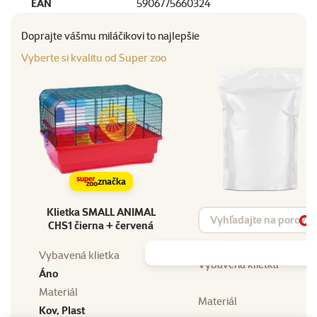
EAN
5906775660324
Doprajte vášmu miláčikovi to najlepšie
Vyberte si kvalitu od Super zoo
značka
Klietka SMALL ANIMAL
Vyhľadávanie produktu
CHS1 čierna + červená
Vy
Vybavená klietka
Vybavená klietka
Áno
Materiál
Materiál
Kov, Plast