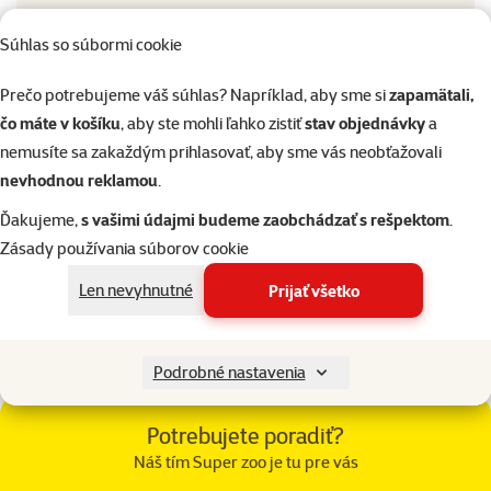
Farba
Farba
Súhlas so súbormi cookie
Čierna
Druh hlodavca
Prečo potrebujeme váš súhlas? Napríklad, aby sme si
zapamätali,
Malý škrečok, Myš,
Druh hlodavca
čo máte v košíku
, aby ste mohli ľahko zistiť
stav objednávky
a
Škrečok
nemusíte sa zakaždým prihlasovať, aby sme vás neobťažovali
Dĺžka
Dĺžka
nevhodnou reklamou
.
40 cm
Výška
Ďakujeme,
s vašimi údajmi budeme zaobchádzať s rešpektom
.
Výška
26,5 cm
Zásady používania súborov cookie
Bežná cena
Bežná cena
Len nevyhnutné
Prijať všetko
13,19 €
Podrobné nastavenia
Články a poradňa
Potrebujete poradiť?
Náš tím Super zoo je tu pre vás