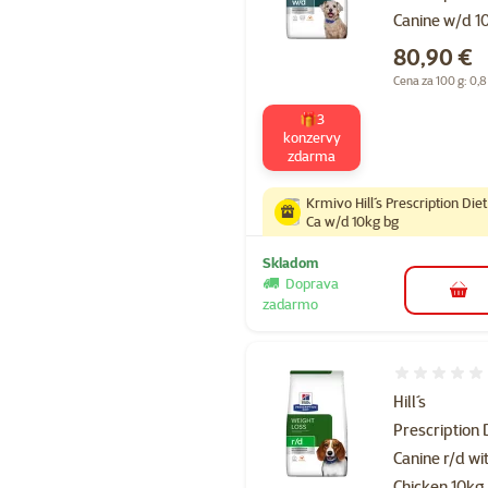
Canine w/d 1
Cena
80,90 €
Cena za 100 g: 0,8
🎁3
konzervy
zdarma
Krmivo Hill´s Prescription Diet
Ca w/d 10kg bg
Skladom
Doprava
do k
zadarmo
Hodnotenie 
Hill´s
Prescription 
Canine r/d wi
Chicken 10kg