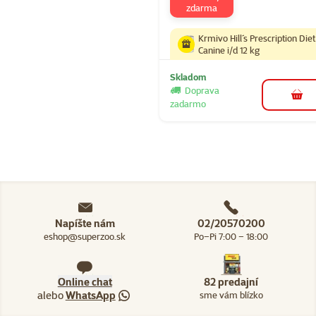
zdarma
Krmivo Hill´s Prescription Diet
Canine i/d 12 kg
Skladom
Doprava
do k
zadarmo
Napíšte nám
02/20570200
eshop@superzoo.sk
Po–Pi 7:00 – 18:00
Online chat
82 predajní
alebo
WhatsApp
sme vám blízko