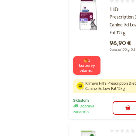
Hodnotenie 
Hill´s
Prescription 
Canine i/d Lo
Fat 12kg
Cena
96,90 €
Cena za 100 g: 0,8
🎁3
konzervy
zdarma
Krmivo Hill´s Prescription Diet
Canine i/d Low Fat 12kg
Skladom
Doprava
do k
zadarmo
Hodnotenie 