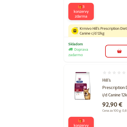
🎁3
konzervy
zdarma
Krmivo Hill´s Prescription Diet
Canine c/d 12kg
Skladom
Doprava
do k
zadarmo
Hodnotenie 
Hill´s
Prescription 
i/d Canine 12
Cena
92,90 €
Cena za 100 g: 0,8
🎁3
konzervy