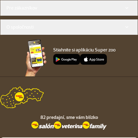
Menu v pätičke
Pre zákazníkov
O spoločnosti
Stiahnite si aplikáciu Super zoo
82 predajní,
sme vám blízko