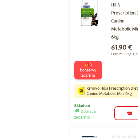
Hill´s
Prescription 
Canine
Metabolic Mi
6kg
Cena
61,90 €
Cena za 100 g: 1,0
🎁3
konzervy
zdarma
Krmivo Hill´s Prescription Diet
Canine Metabolic Mini 6kg
Skladom
Doprava
do k
zadarmo