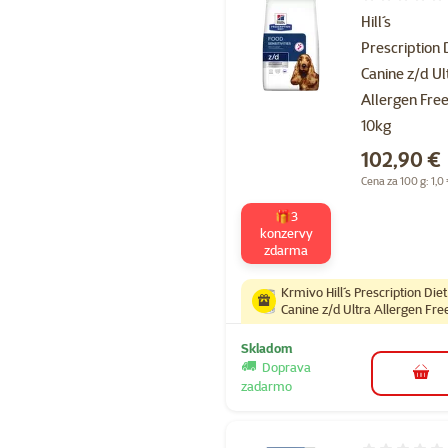
Hodnotenie 
Hill´s
Prescription 
Canine z/d Ul
Allergen Fre
10kg
Cena
102,90 €
Cena za 100 g: 1,0
🎁3
konzervy
zdarma
Krmivo Hill´s Prescription Diet
Canine z/d Ultra Allergen Fre
10kg
Skladom
Doprava
do k
zadarmo