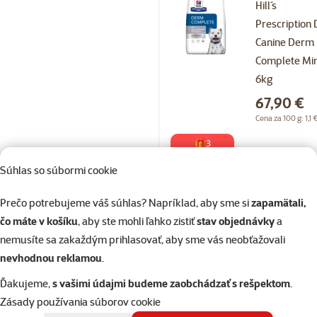
Hill´s
Prescription 
Canine Derm
Complete Min
6kg
Cena
67,90 €
Cena za 100 g: 1,1 
🎁3
konzervy
zdarma
Súhlas so súbormi cookie
Krmivo Hill´s Prescription Diet
Prečo potrebujeme váš súhlas? Napríklad, aby sme si
zapamätali,
Canine Derm Complete Mini
čo máte v košíku
, aby ste mohli ľahko zistiť
stav objednávky
a
6kg
Skladom
nemusíte sa zakaždým prihlasovať, aby sme vás neobťažovali
Doprava
nevhodnou reklamou
.
do k
zadarmo
Ďakujeme,
s vašimi údajmi budeme zaobchádzať s rešpektom
.
Zásady používania súborov cookie
Hodnotenie 