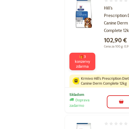
Hodnotenie 
Hill´s
Prescription 
Canine Derm
Complete 12
Cena
102,90 €
Cena za 100 g: 0,9
🎁3
konzervy
zdarma
Krmivo Hill´s Prescription Diet
Canine Derm Complete 12kg
Skladom
Doprava
do k
zadarmo
Hodnotenie 