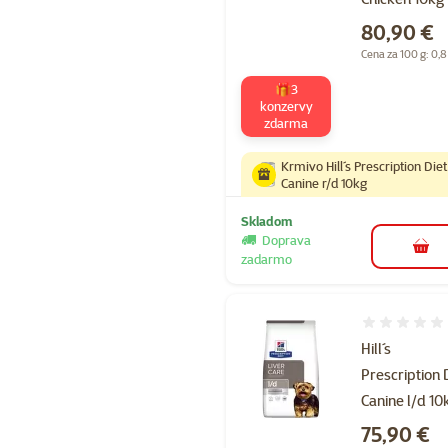
Cena
80,90 €
Cena za 100 g: 0,8
🎁3
konzervy
zdarma
Krmivo Hill´s Prescription Diet
Canine r/d 10kg
Skladom
Doprava
do k
zadarmo
Hodnotenie 
Hill´s
Prescription 
Canine l/d 10
Cena
75,90 €