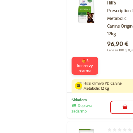
Hill´s
Prescription 
Metabolic
Canine Origin
12kg
Cena
96,90 €
Cena za 100 g: 0,8
🎁3
konzervy
zdarma
Hill´s krmivo PD Canine
Metabolic 12 kg
Skladom
Doprava
do k
zadarmo
Hodnotenie 