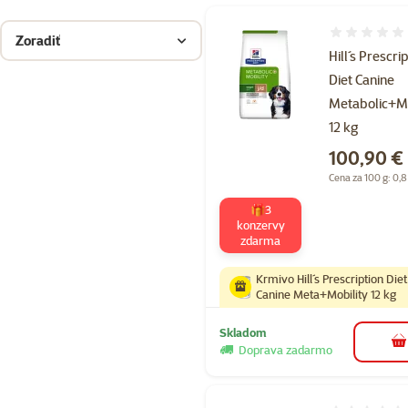
Hodnotenie 
Zoradiť
Hill´s Prescri
Diet Canine
Metabolic+Mo
12 kg
Cena
100,90 €
Cena za 100 g: 0,8
🎁3
konzervy
zdarma
Krmivo Hill´s Prescription Diet
Canine Meta+Mobility 12 kg
Skladom
d
Doprava zadarmo