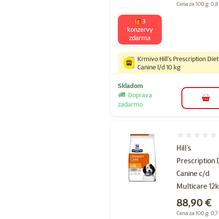
Cena za 100 g: 0,8
🎁3
konzervy
zdarma
Krmivo Hill´s Prescription Diet
Canine l/d 10 kg
Skladom
Doprava
do k
zadarmo
Hodnotenie 
Hill´s
Prescription 
Canine c/d
Multicare 12
Cena
88,90 €
Cena za 100 g: 0,7