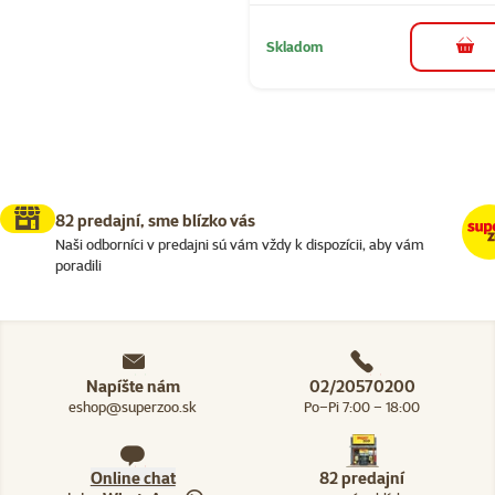
Skladom
do k
82 predajní, sme blízko vás
Naši odborníci v predajni sú vám vždy k dispozícii, aby vám
poradili
Napíšte nám
02/20570200
eshop@superzoo.sk
Po–Pi 7:00 – 18:00
Online chat
82 predajní