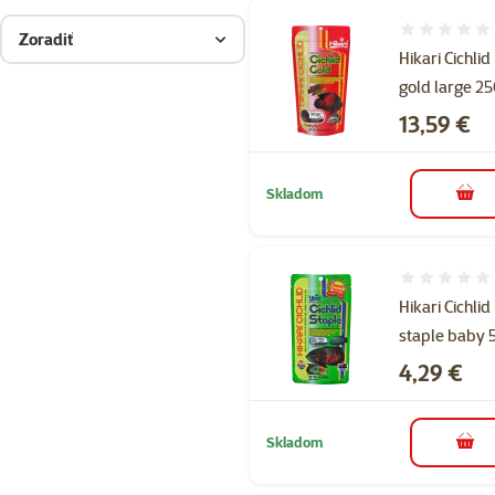
Hodnotenie 
Zoradiť
Hikari Cichlid
gold large 25
Cena
13,59 €
Skladom
do k
Hodnotenie 
Hikari Cichlid
staple baby 
Cena
4,29 €
Skladom
do k