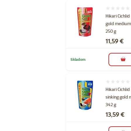
Hodnotenie 
Hikari Cichlid
gold mediu
250 g
Cena
11,59 €
Skladom
do k
Hodnotenie 
Hikari Cichlid
sinking gold 
342 g
Cena
13,59 €