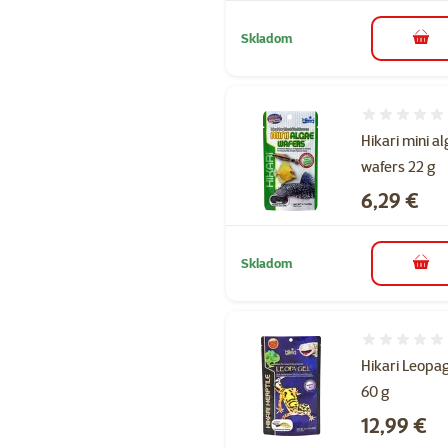
Skladom
do k
Hodnotenie 
Hikari mini a
wafers 22 g
Cena
6,29 €
Skladom
do k
Hodnotenie 
Hikari Leopa
60 g
Cena
12,99 €