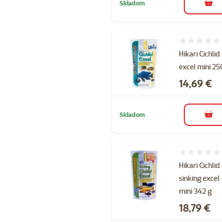
Skladom
do k
Hodnotenie 
Hikari Cichlid
excel mini 25
Cena
14,69 €
Skladom
do k
Hodnotenie 
Hikari Cichlid
sinking excel
mini 342 g
Cena
18,79 €