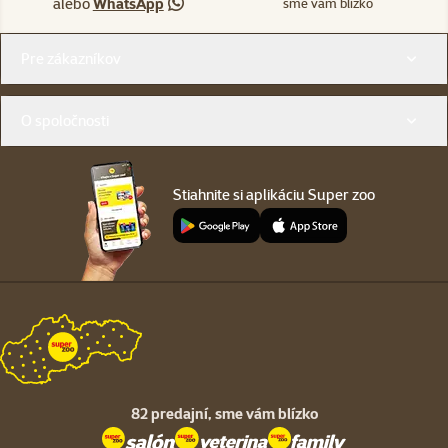
alebo
WhatsApp
sme vám blízko
Menu v pätičke
Pre zákazníkov
O spoločnosti
Stiahnite si aplikáciu Super zoo
82 predajní,
sme vám blízko