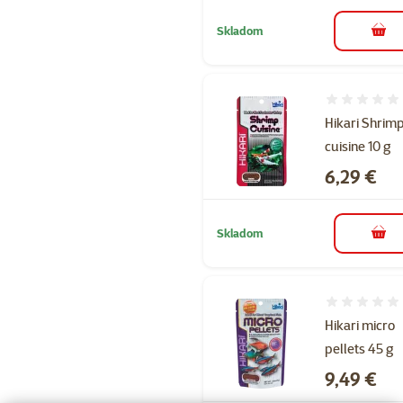
Skladom
do k
Hodnotenie 
Hikari Shrim
cuisine 10 g
Cena
6,29 €
Skladom
do k
Hodnotenie 
Hikari micro
pellets 45 g
Cena
9,49 €