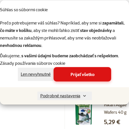
Súhlas so súbormi cookie
Skladom
do k
Prečo potrebujeme váš súhlas? Napríklad, aby sme si
zapamätali,
čo máte v košíku
, aby ste mohli ľahko zistiť
stav objednávky
a
Hodnotenie 
nemusíte sa zakaždým prihlasovať, aby sme vás neobťažovali
Hikari micro
nevhodnou reklamou
.
wafers 45 g
Cena
Ďakujeme,
s vašimi údajmi budeme zaobchádzať s rešpektom
.
6,29 €
Zásady používania súborov cookie
Len nevyhnutné
Prijať všetko
Skladom
do k
Podrobné nastavenia
Hodnotenie 
Hikari Algae
Wafers 40 g
Cena
5,29 €