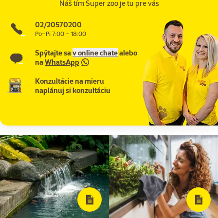
Náš tím Super zoo je tu pre vás
02/20570200
Po–Pi 7:00 – 18:00
Spýtajte sa
v online chate
alebo
na
WhatsApp
Konzultácie na mieru
naplánuj si konzultáciu