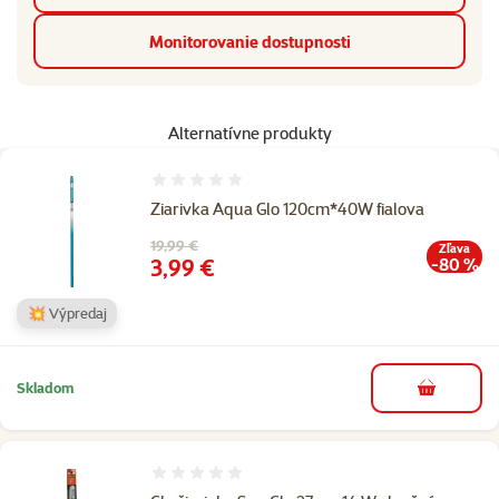
Monitorovanie dostupnosti
Alternatívne produkty
Hodnotenie 0%
Ziarivka Aqua Glo 120cm*40W fialova
Pôvodná cena
19,99 €
Zľava
Cena
3,99 €
-80 %
💥 Výpredaj
Skladom
do košíka
Hodnotenie 0%