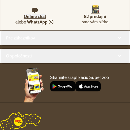
Online chat
82 predajní
alebo
WhatsApp
sme vám blízko
Menu v pätičke
Pre zákazníkov
O spoločnosti
Stiahnite si aplikáciu Super zoo