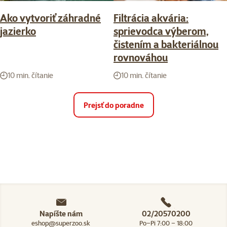
Ako vytvoriť záhradné
Filtrácia akvária:
jazierko
sprievodca výberom,
čistením a bakteriálnou
rovnováhou
10 min. čítanie
10 min. čítanie
Prejsť do poradne
Napíšte nám
02/20570200
eshop@superzoo.sk
Po–Pi 7:00 – 18:00