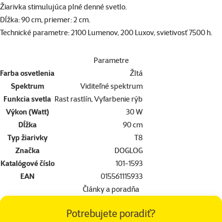
superzoo.product.detail.content
Žiarivka stimulujúca plné denné svetlo.
Dĺžka: 90 cm, priemer: 2 cm.
Technické parametre: 2100 Lumenov, 200 Luxov, svietivosť 7500 h.
Parametre
Farba osvetlenia
Žltá
Spektrum
Viditeľné spektrum
Funkcia svetla
Rast rastlín, Vyfarbenie rýb
Výkon (Watt)
30 W
Dĺžka
90 cm
Typ žiarivky
T8
Značka
DOGLOG
Katalógové číslo
101-1593
EAN
015561115933
Články a poradňa
Potrebujete poradiť?