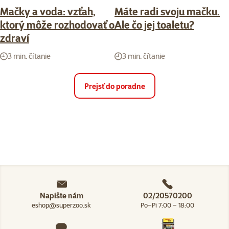
Mačky a voda: vzťah,
Máte radi svoju mačku.
ktorý môže rozhodovať o
Ale čo jej toaletu?
zdraví
3 min. čítanie
3 min. čítanie
Prejsť do poradne
Napíšte nám
02/20570200
eshop@superzoo.sk
Po–Pi 7:00 – 18:00