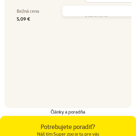
Vy
Bežná cena
Bežná cena
5,09 €
Články a poradňa
Potrebujete poradiť?
Náš tím Super zoo je tu pre vás