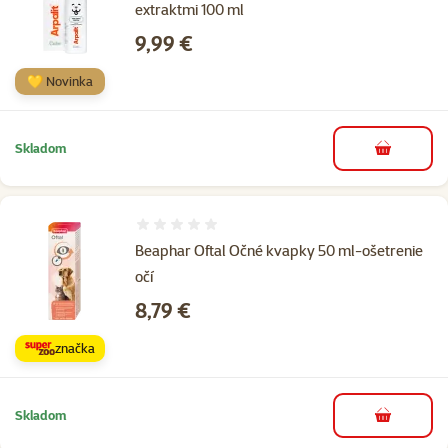
extraktmi 100 ml
Cena
9,99 €
💛 Novinka
Skladom
do košíka
Hodnotenie 0%
Beaphar Oftal Očné kvapky 50 ml-ošetrenie
očí
Cena
8,79 €
značka
Skladom
do košíka