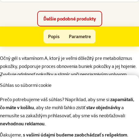
Ďalšie podobné produkty
Gel ocny 5ml
Popis
Parametre
Na začiatok stránky
superzoo.product.detail.content
Očný gél s vitamínom A, ktorý je veľmi dôležitý pre metabolizmus
pokožky, podporuje proces obnovenia buniek pokožky a jej hojenie.
Zvyšuje odolnosť pokožky a slizníc voči nepriaznivým vplyvom
okolitého prostredia.
Súhlas so súbormi cookie
Nečistoty zo vzduchu, peľ atď, môžu dráždiť oči a vytvárať bolestivý
zápal. Seno, slama a piliny v klietke pre malé zvieratá, môžu byť
Prečo potrebujeme váš súhlas? Napríklad, aby sme si
zapamätali,
zaprášené alebo obsahovať nečistoty a to tiež môže dráždiť oči a
čo máte v košíku
, aby ste mohli ľahko zistiť
stav objednávky
a
spôsobovať opuchy. Gél pôsobí ako ďalšie mazivo pre rohovku.
nemusíte sa zakaždým prihlasovať, aby sme vás neobťažovali
Upokojuje vysušenie a pomáha oko prirodzene vypláchnuť.
nevhodnou reklamou
.
Návod na použitie:
Dajte kvapku očného gélu priamo na povrch oka,
Ďakujeme,
s vašimi údajmi budeme zaobchádzať s rešpektom
.
čo zabezpečuje trubica. Gél sa ľahko roztopí a začne pôsobiť.