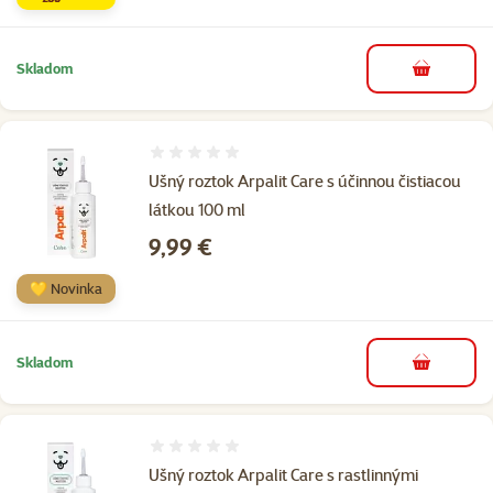
Skladom
do košíka
Hodnotenie 0%
Ušný roztok Arpalit Care s účinnou čistiacou
látkou 100 ml
Cena
9,99 €
💛 Novinka
Skladom
do košíka
Hodnotenie 0%
Ušný roztok Arpalit Care s rastlinnými