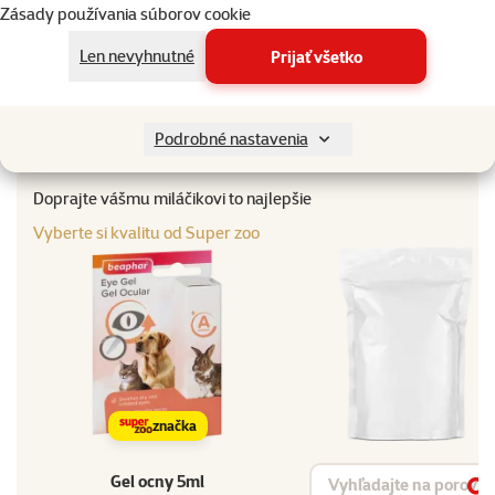
Zásady používania súborov cookie
Len nevyhnutné
Prijať všetko
Parametre
Značka
Beaphar
Katalógové číslo
244-15348
Podrobné nastavenia
EAN
8711231153480
Doprajte vášmu miláčikovi to najlepšie
Vyberte si kvalitu od Super zoo
značka
Vyhľadávanie produktu
Gel ocny 5ml