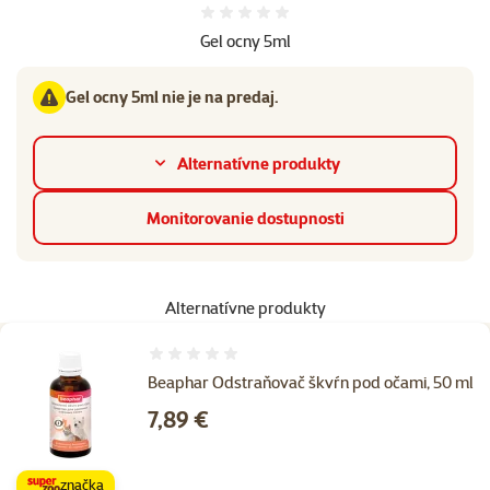
Hodnotenie 0%
Gel ocny 5ml
Gel ocny 5ml nie je na predaj.
Alternatívne produkty
Monitorovanie dostupnosti
Alternatívne produkty
Hodnotenie 0%
Beaphar Odstraňovač škvŕn pod očami, 50 ml
Cena
7,89 €
značka