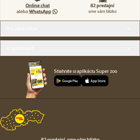
Online chat
82 predajní
alebo
WhatsApp
sme vám blízko
Menu v pätičke
Pre zákazníkov
O spoločnosti
Stiahnite si aplikáciu Super zoo
82 predajní,
sme vám blízko