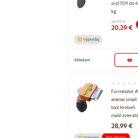
srsť TOY do 4
kg
Pôvodná cena
28,99 €
Cena
20,29 €
💥 Výpredaj
Skladom
do k
Hodnotenie 
Furminator A
animal small
tool Hrebeň
malé zvierat
Cena
28,99 €
💥 Výpredaj
2+1 zdarma