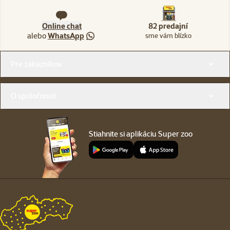
Online chat
82 predajní
alebo
WhatsApp
sme vám blízko
Menu v pätičke
Pre zákazníkov
O spoločnosti
Stiahnite si aplikáciu Super zoo