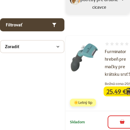
cicavce
Filtrovať
Hodnotenie 
Zoradiť
Furminator
hrebeň pre
mačky pre
krátsku srsť 
Bežná cena 29,
25,49 €
family
ce
☀️Letný tip
Skladom
do k