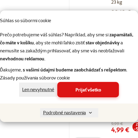
23 kg
Cena
39,19 €
Súhlas so súbormi cookie
⚡Akcia v
aplikácii
Prečo potrebujeme váš súhlas? Napríklad, aby sme si
zapamätali,
čo máte v košíku
, aby ste mohli ľahko zistiť
stav objednávky
a
Skladom
nemusíte sa zakaždým prihlasovať, aby sme vás neobťažovali
do k
nevhodnou reklamou
.
Ďakujeme,
s vašimi údajmi budeme zaobchádzať s rešpektom
.
Hodnotenie 
Zásady používania súborov cookie
Furminator
FURflex
Len nevyhnutné
Prijať všetko
Nadstavec
dokončovací
Podrobné nastavenia
hrebeň
Pôvodná cena
9,99 €
Z
Cena
4,99 €
-