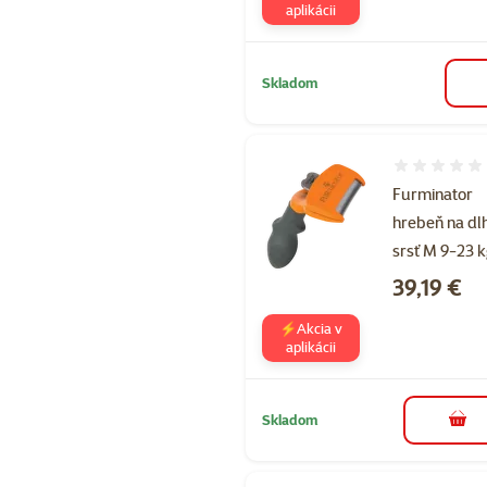
aplikácii
Skladom
Hodnotenie 
Furminator
hrebeň na dl
srsť M 9-23 
Cena
39,19 €
⚡Akcia v
aplikácii
Skladom
do k