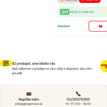
2+1
Akcia 2+1 zdarma
Skladom
do k
82 predajní, sme blízko vás
Naši odborníci v predajni sú vám vždy k dispozícii, aby vám
poradili
Napíšte nám
02/20570200
eshop@superzoo.sk
Po–Pi 7:00 – 18:00