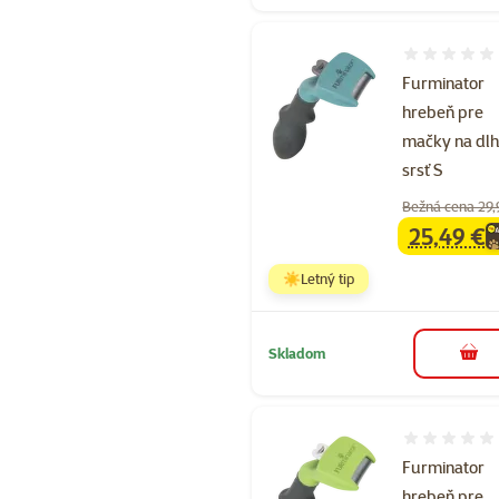
Hodnotenie 
Furminator
hrebeň pre
mačky na dl
srsť S
Bežná cena 29,
25,49 €
family
ce
☀️Letný tip
Skladom
do k
Hodnotenie 
Furminator
hrebeň pre