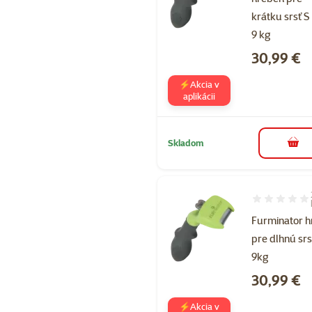
krátku srsť S
9 kg
Cena
30,99 €
⚡Akcia v
aplikácii
Skladom
do k
Hodnotenie 9
Furminator 
pre dlhnú srs
9kg
Cena
30,99 €
⚡Akcia v