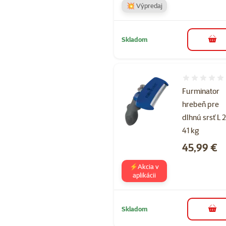
💥 Výpredaj
Skladom
do k
Hodnotenie 
Furminator
hrebeň pre
dlhnú srsť L 
41 kg
Cena
45,99 €
⚡Akcia v
aplikácii
Skladom
do k