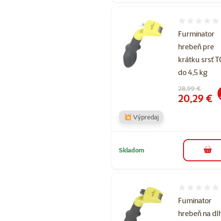
Hodnotenie 
Furminator
hrebeň pre
krátku srsť 
do 4,5 kg
Pôvodná cena
28,99 €
Cena
20,29 €
💥 Výpredaj
Skladom
do k
Hodnotenie 
Fuminator
hrebeň na dl