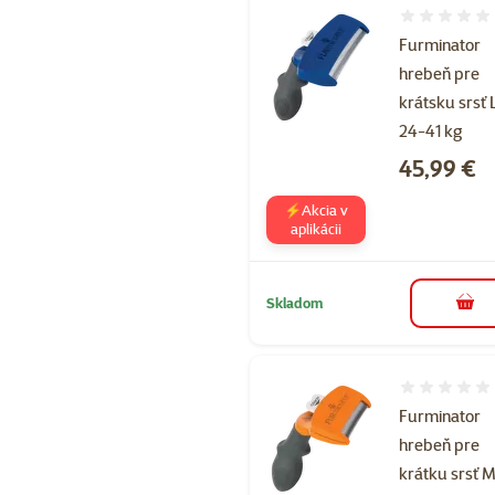
Hodnotenie 
Furminator
hrebeň pre
krátsku srsť 
24-41 kg
Cena
45,99 €
⚡Akcia v
aplikácii
Skladom
do k
Hodnotenie 
Furminator
hrebeň pre
krátku srsť M