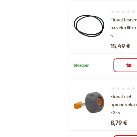
Hodnotenie 
Fluval tesnen
na veko filtra
5
Cena
15,49 €
Skladom
do k
Hodnotenie 
Fluval diel
upínač veka 
FX-5
Cena
8,79 €