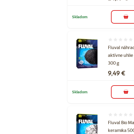
Skladom
do k
Hodnotenie 
Fluval náhra
aktívne uhlie
300 g
Cena
9,49 €
Skladom
do k
Hodnotenie 
Fluval Bio M
keramika 50