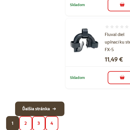
Skladom
do k
Hodnotenie 
Fluval diel
upínaci ku s
FX-5
Cena
11,49 €
Skladom
do k
Ďalšia stránka
1
2
3
4