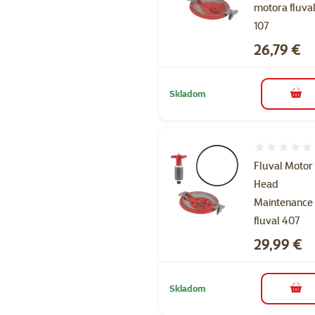
motora fluva
107
Cena
26,79 €
Skladom
do k
Hodnotenie 
Fluval Motor
Head
Maintenance 
fluval 407
Cena
29,99 €
Skladom
do k