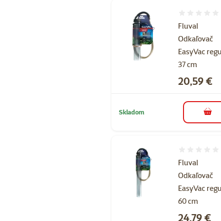
Hodnotenie 
Fluval
Odkaľovač
EasyVac regu
37 cm
Cena
20,59 €
Skladom
do k
Hodnotenie 
Fluval
Odkaľovač
EasyVac regu
60 cm
Cena
24,79 €