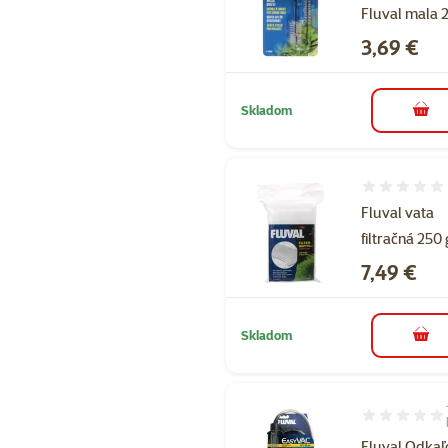
Fluval mala 
Cena
3,69 €
Skladom
do k
Hodnotenie 
Fluval vata
filtračná 250 
Cena
7,49 €
Skladom
do k
Hodnotenie 1
Fluval Odkaľ