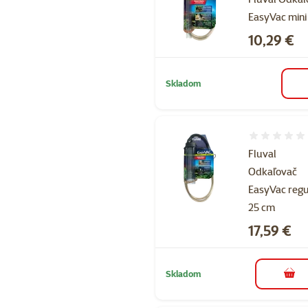
EasyVac mini
Cena
10,29 €
Skladom
Hodnotenie 
Fluval
Odkaľovač
EasyVac regu
25 cm
Cena
17,59 €
Skladom
do k