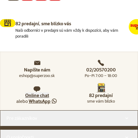
82 predajní, sme blízko vás
Naši odborníci v predajni sú vám vždy k dispozícii, aby vám
poradili
Napíšte nám
02/20570200
eshop@superzoo.sk
Po–Pi 7:00 – 18:00
Online chat
82 predajní
alebo
WhatsApp
sme vám blízko
Menu v pätičke
Pre zákazníkov
O spoločnosti