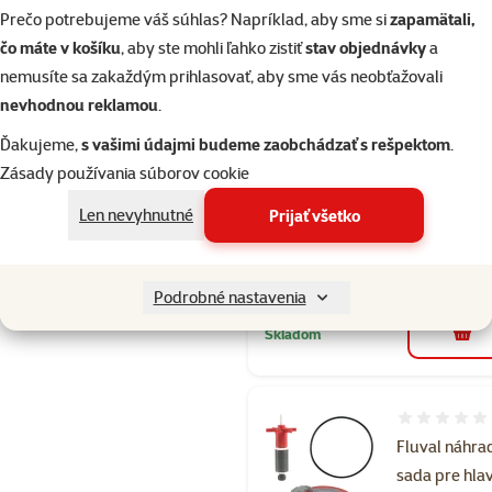
Prečo potrebujeme váš súhlas? Napríklad, aby sme si
zapamätali,
Hodnotenie 
čo máte v košíku
, aby ste mohli ľahko zistiť
stav objednávky
a
Fluval diel
nemusíte sa zakaždým prihlasovať, aby sme vás neobťažovali
adapter 304
nevhodnou reklamou
.
404
Ďakujeme,
s vašimi údajmi budeme zaobchádzať s rešpektom
.
Pôvodná cena
8,69 €
Z
Cena
4,34 €
-
Zásady používania súborov cookie
💥 Výpredaj
2+1 zdarma
Len nevyhnutné
Prijať všetko
2+1
Akcia 2+1 zdarma
Podrobné nastavenia
Skladom
do k
Hodnotenie 
Fluval náhra
sada pre hla