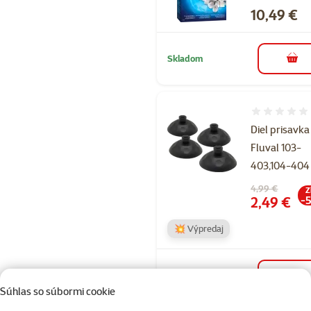
Cena
10,49 €
Skladom
do k
Hodnotenie 
Diel prisavka
Fluval 103-
403,104-404
Pôvodná cena
4,99 €
Z
Cena
2,49 €
-
💥 Výpredaj
Skladom
do k
Súhlas so súbormi cookie