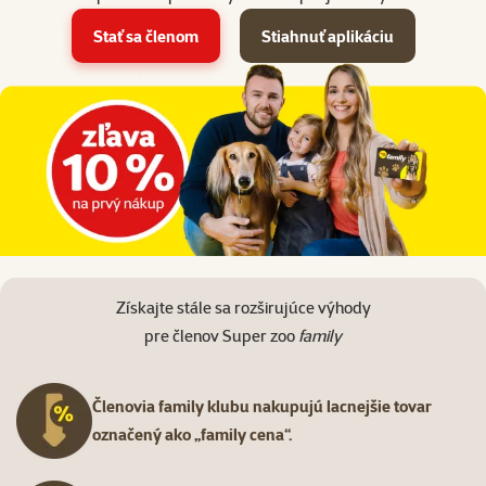
Stať sa členom
Stiahnuť aplikáciu
Získajte stále sa rozširujúce výhody
pre členov Super zoo
family
Členovia family klubu nakupujú lacnejšie tovar
označený ako „family cena“.