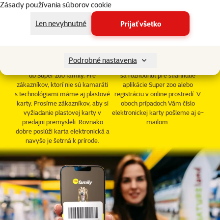
Zásady používania súborov cookie
Len nevyhnutné
Prijať všetko
V predajni
Z pohodlia domova
V každej predajni Super zoo sa
Registráciu z pohodlia domova
Podrobné nastavenia
môžete bezplatne zaregistrovať
vykonáte na tejto stránke. Môžete
do Super zoo family. Pre
sa rozhodnúť pre stiahnutie
zákazníkov, ktorí nie sú kamaráti
aplikácie Super zoo alebo
s technológiami máme aj plastové
registráciu v online prostredí. V
karty. Prosíme zákazníkov, aby si
oboch prípadoch Vám číslo
vyžiadanie plastovej karty v
elektronickej karty pošleme aj e-
predajni premysleli. Rovnako
mailom.
dobre poslúži karta elektronická a
navyše je šetrná k prírode.