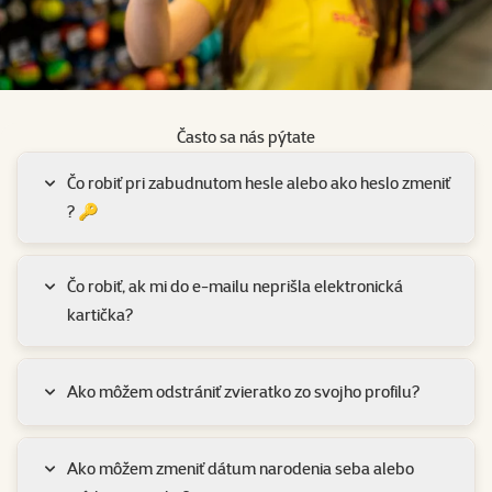
Často sa nás pýtate
Čo robiť pri zabudnutom hesle alebo ako heslo zmeniť
? 🔑
Čo robiť, ak mi do e-mailu neprišla elektronická
kartička?
Ako môžem odstrániť zvieratko zo svojho profilu?
Ako môžem zmeniť dátum narodenia seba alebo