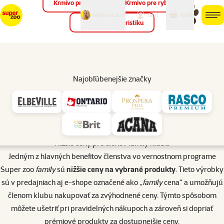
Krmivo pre vtáky
Krmivo pre ryby
môj
môj
Máte otázku?
košík
účet
men
Krmivo pre teraristiku
Hľad
Úvod
Vernostný program Super zoo family
Najobľúbenejšie značky
Nižšie ceny pre členov
family
klubu
Jedným z hlavných benefitov členstva vo vernostnom programe
Super zoo
family
sú
nižšie ceny na vybrané produkty
. Tieto výrobky
sú v predajniach aj e-shope označené ako „
family
cena“ a umožňujú
členom klubu nakupovať za zvýhodnené ceny. Týmto spôsobom
môžete ušetriť pri pravidelných nákupoch a zároveň si dopriať
prémiové produkty za dostupnejšie ceny.