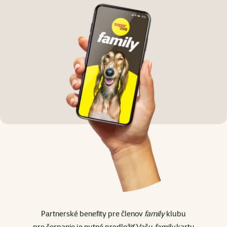
Partnerské benefity pre členov
family
klubu
pre čerpanie je nutné predložiť Vašu
family
kartu