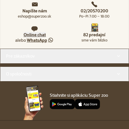
Napíšte nám
02/20570200
eshop@superzoo.sk
Po–Pi 7:00 – 18:00
Online chat
82 predajní
alebo
WhatsApp
sme vám blízko
Menu v pätičke
Pre zákazníkov
O spoločnosti
Stiahnite si aplikáciu Super zoo