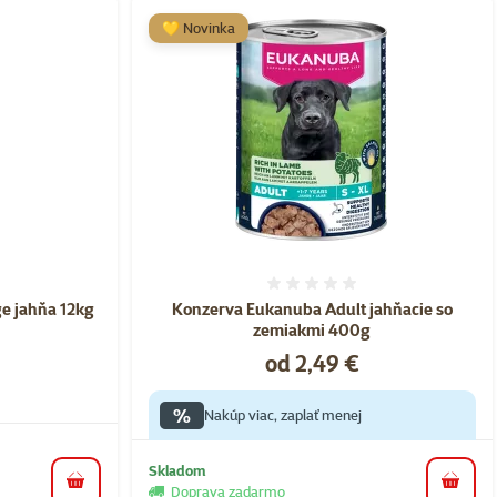
💛 Novinka
nie 0%
Hodnotenie 0%
e jahňa 12kg
Konzerva Eukanuba Adult jahňacie so
zemiakmi 400g
Cena
od 2,49 €
%
Nakúp viac, zaplať menej
Skladom
do košíka
do koš
Doprava zadarmo