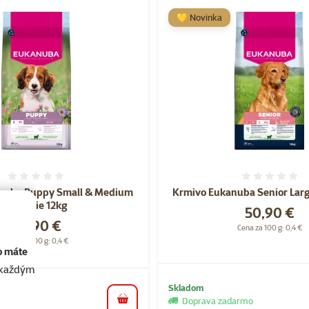
💛 Novinka
Hodnotenie 0%
Hodnote
nuba Puppy Small & Medium
Krmivo Eukanuba Senior Larg
jahňacie 12kg
Cena
50,90 €
Cena
50,90 €
Cena za 100 g: 0,4 €
Cena za 100 g: 0,4 €
o máte
akaždým
Skladom
Doprava zadarmo
darmo
do košíka