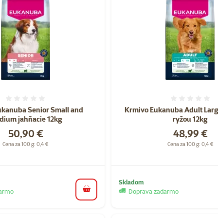
Hodnotenie 0%
Hodnote
ukanuba Senior Small and
Krmivo Eukanuba Adult Larg
dium jahňacie 12kg
ryžou 12kg
Cena
Cena
50,90 €
48,99 €
Cena za 100 g: 0,4 €
Cena za 100 g: 0,4 €
Skladom
darmo
Doprava zadarmo
do košíka