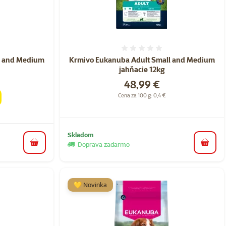
nie 0%
Hodnotenie 0%
l and Medium
Krmivo Eukanuba Adult Small and Medium
jahňacie 12kg
Cena
48,99 €
Cena za 100 g: 0,4 €
Skladom
Doprava zadarmo
do košíka
do koš
💛 Novinka