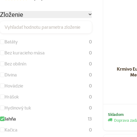
Zloženie
Vyhľadať hodnotu parametra zloženie
Batáty
0
Bez kuracieho mäsa
0
Bez obilnín
0
Krmivo E
Me
Divina
0
Hovädzie
0
Hrášok
0
Hydinový tuk
0
Skladom
Jahňa
13
Doprava za
Kačica
0