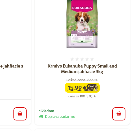
nie 0%
Hodnotenie 0%
e jahňacie s
Krmivo Eukanuba Puppy Small and
Medium jahňacie 3kg
Bežná cena 16,99 €
15,99 €
family
cena
Cena za 100 g: 0,5 €
Skladom
do košíka
do koš
Doprava zadarmo