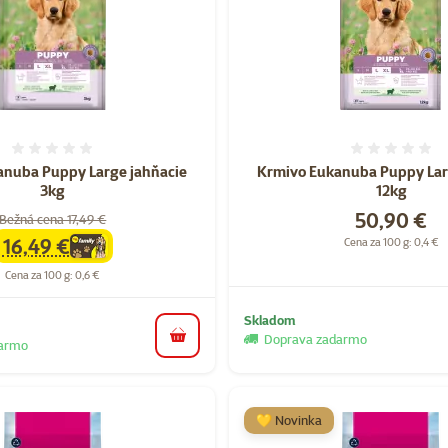
Hodnotenie 0%
Hodnote
anuba Puppy Large jahňacie
Krmivo Eukanuba Puppy Lar
3kg
12kg
Cena
50,90 €
Bežná cena 17,49 €
16,49 €
Cena za 100 g: 0,4 €
family
cena
Cena za 100 g: 0,6 €
Skladom
Doprava zadarmo
do košíka
darmo
💛 Novinka