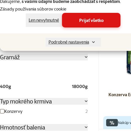
Ďakujeme,
s vašimi údajmi budeme zaobchádzať s rešpektom
.
Zásady používania súborov cookie
Vajce
11
Zemiaky
2
Len nevyhnutné
Prijať všetko
💛 Novinka
Ľanové semienko
3
Rozbaliť všetky
Podrobné nastavenia
Gramáž
400g
18000g
Konzerva E
Typ mokrého krmiva
Konzervy
2
%
Nakúp v
Hmotnosť balenia