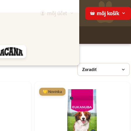
môj
účet
môj
košík
Hľadaj
ame
Zoradiť
💛 Novinka