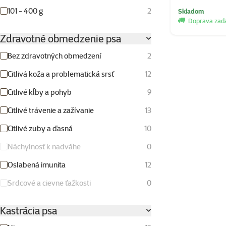
101 - 400 g
2
Skladom
Doprava za
Zdravotné obmedzenie psa
Bez zdravotných obmedzení
2
Citlivá koža a problematická srsť
12
Citlivé kĺby a pohyb
9
Citlivé trávenie a zažívanie
13
Citlivé zuby a ďasná
10
Náchylnosť k nadváhe
0
Oslabená imunita
12
Srdcové a cievne ťažkosti
0
Kastrácia psa