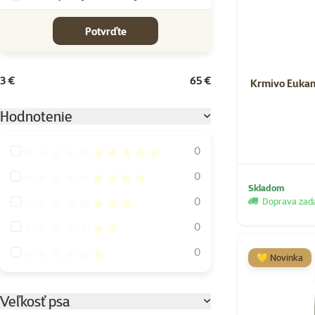
cena od-do
Potvrďte
3 €
65 €
Krmivo Eukan
Hodnotenie
Hodnotenie 100%
0
Hodnotenie 80%
0
Skladom
Hodnotenie 60%
0
Doprava za
Hodnotenie 40%
0
Hodnotenie 20%
0
💛 Novinka
Veľkosť psa