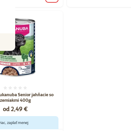
Hodnotenie 0%
ukanuba Senior jahňacie so
zemiakmi 400g
Cena
od 2,49 €
iac, zaplať menej