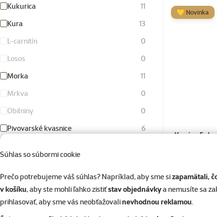
Kukurica
11
💛 Novinka
Kura
13
L-carnitín
0
Losos
0
Morka
11
Mrkva
0
Obilniny
0
Pivovarské kvasnice
6
Krmivo Euka
Pstruh
0
Súhlas so súbormi cookie
Pšenica
0
Prečo potrebujeme váš súhlas? Napríklad, aby sme si
zapamätali, č
Ryba
0
v košíku
, aby ste mohli ľahko zistiť
stav objednávky
a nemusíte sa z
Ryža
9
prihlasovať, aby sme vás neobťažovali
nevhodnou reklamou
.
Skladom
Doprava za
Tekvica
0