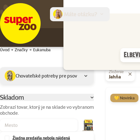
Máte otázku?
E-sh
Úvod
Značky
Eukanuba
Podkategória
Vybrané filtre
Zloženie
Chovateľské potreby pre psov
Jahňa
Výrobky značky
Skladom
Parametrický filter
💛 Novinka
Zobrazí tovar, ktorý je na sklade vo vybranom
obchode.
Žiadna predajňa nebola nájdená