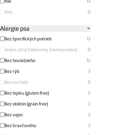
Nie
13
Áno
0
Alergie psa
Bez špecifických potrieb
13
Jeden zdroj bielkoviny (monoproteín)
0
Bez hovädzieho
12
Bez rýb
3
Bez kurčaťa
0
Bez lepku (gluten free)
5
Bez obilnín (grain free)
2
Bez vajec
2
Bez bravčového
3