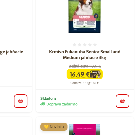
nie 0%
Hodnotenie 0%
ge jahňacie
Krmivo Eukanuba Senior Small and
Medium jahňacie 3kg
Bežná cena 17,49 €
16,49 €
family
cena
Cena za 100 g: 0,6 €
Skladom
do košíka
do koš
Doprava zadarmo
💛 Novinka