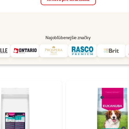
op
Akcie a zľavy
Predajne
Služby
Poradňa
Pomáh
82
Najobľúbenejšie značky
Eukanuba
 Eukanuba