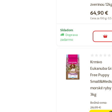
zverinou 12k
Cena
64,90 €
Cena za 100 g: 0,5
Skladom
Doprava
do k
zadarmo
Hodnotenie 
Krmivo
Eukanuba Gr
Free Puppy
Small&Med
morské ryby
3kg
Bežná cena
26,99 €