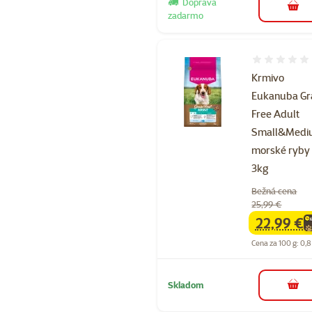
Doprava
do k
zadarmo
Hodnotenie 
Krmivo
Eukanuba Gr
Free Adult
Small&Med
morské ryby
3kg
Bežná cena
25,99 €
22,99 €
family
ce
Cena za 100 g: 0,8
Skladom
do k