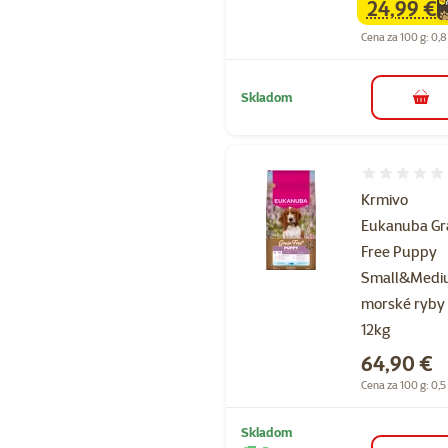
24,99 €
family
ce
Cena za 100 g: 0,8
Skladom
do k
Hodnotenie 
Krmivo
Eukanuba Gr
Free Puppy
Small&Med
morské ryby
12kg
Cena
64,90 €
Cena za 100 g: 0,5
Skladom