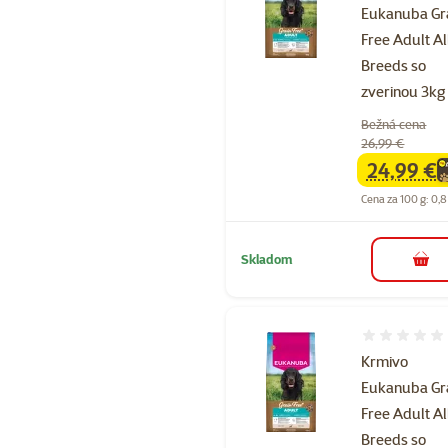
Eukanuba Gr
Free Adult Al
Breeds so
zverinou 3kg
Bežná cena
26,99 €
24,99 €
family
ce
Cena za 100 g: 0,8
Skladom
do k
Hodnotenie 
Krmivo
Eukanuba Gr
Free Adult Al
Breeds so