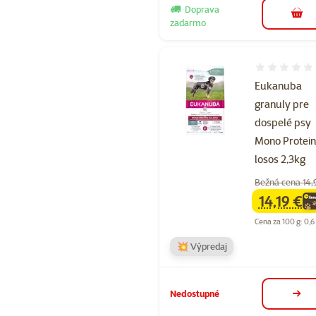
Doprava
do k
zadarmo
Hodnotenie 
Eukanuba
granuly pre
dospelé psy
Mono Protei
losos 2,3kg
Bežná cena 14,
14,19 €
family
ce
Cena za 100 g: 0,6
💥 Výpredaj
Nedostupné
deta