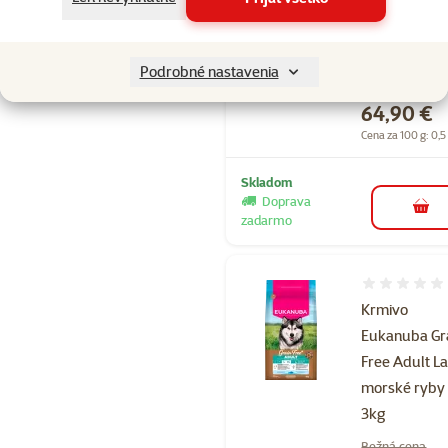
Eukanuba Gr
Free Puppy
Large morsk
Podrobné nastavenia
ryby 12kg
Cena
64,90 €
Cena za 100 g: 0,5
Skladom
Doprava
do k
zadarmo
Hodnotenie 
Krmivo
Eukanuba Gr
Free Adult L
morské ryby
3kg
Bežná cena