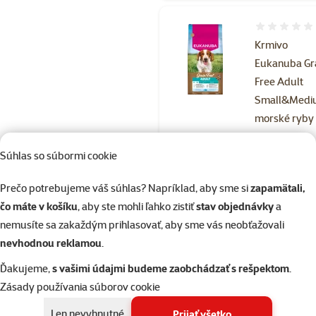
Hodnotenie 
Krmivo
Eukanuba Gr
Free Adult
Small&Med
morské ryby
12kg
Súhlas so súbormi cookie
Cena
64,90 €
Cena za 100 g: 0,5
Prečo potrebujeme váš súhlas? Napríklad, aby sme si
zapamätali,
čo máte v košíku
, aby ste mohli ľahko zistiť
stav objednávky
a
Skladom
Doprava
nemusíte sa zakaždým prihlasovať, aby sme vás neobťažovali
do k
zadarmo
nevhodnou reklamou
.
Ďakujeme,
s vašimi údajmi budeme zaobchádzať s rešpektom
.
Hodnotenie 
Zásady používania súborov cookie
Krmivo
Len nevyhnutné
Prijať všetko