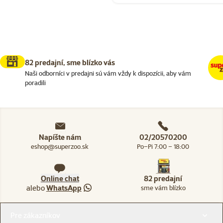
82 predajní, sme blízko vás
Naši odborníci v predajni sú vám vždy k dispozícii, aby vám
poradili
Napíšte nám
02/20570200
eshop@superzoo.sk
Po–Pi 7:00 – 18:00
Online chat
82 predajní
alebo
WhatsApp
sme vám blízko
Menu v pätičke
Pre zákazníkov