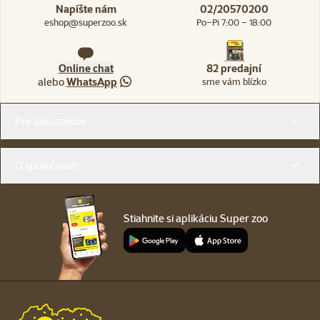
Napíšte nám
02/20570200
eshop@superzoo.sk
Po–Pi 7:00 – 18:00
Online chat
82 predajní
alebo
WhatsApp
sme vám blízko
Menu v pätičke
Pre zákazníkov
O spoločnosti
Stiahnite si aplikáciu Super zoo