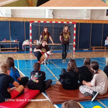
Učíme láske k zvieratkám