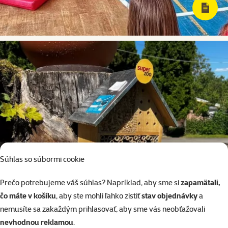
Súhlas so súbormi cookie
Prečo potrebujeme váš súhlas? Napríklad, aby sme si
zapamätali,
čo máte v košíku
, aby ste mohli ľahko zistiť
stav objednávky
a
nemusíte sa zakaždým prihlasovať, aby sme vás neobťažovali
nevhodnou reklamou
.