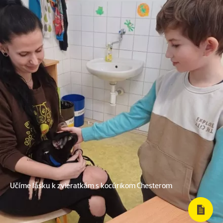
Učíme lásku k zvieratkám s kocúrikom Chesterom