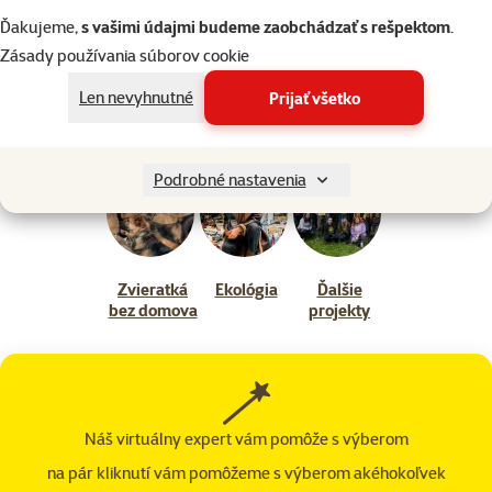
Hotel pre hmyz v Janíku
Ďakujeme,
s vašimi údajmi budeme zaobchádzať s rešpektom
.
Zásady používania súborov cookie
Len nevyhnutné
Prijať všetko
Ďalšie témy poradne
Podrobné nastavenia
Zvieratká
Ekológia
Ďalšie
bez domova
projekty
Náš virtuálny expert vám pomôže s výberom
na pár kliknutí vám pomôžeme s výberom akéhokoľvek