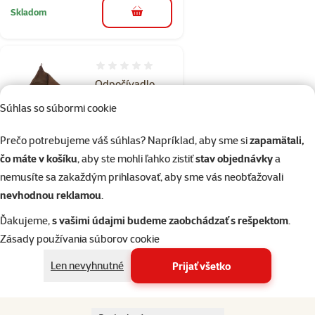
Skladom
do košíka
Hodnotenie 0%
Odpočívadlo
Hamaka de luxe
Súhlas so súbormi cookie
závesné, hnedé
45 x 45cm
Prečo potrebujeme váš súhlas? Napríklad, aby sme si
zapamätali,
čo máte v košíku
, aby ste mohli ľahko zistiť
stav objednávky
a
Cena
12,99 €
nemusíte sa zakaždým prihlasovať, aby sme vás neobťažovali
nevhodnou reklamou
.
Skladom
do košíka
Ďakujeme,
s vašimi údajmi budeme zaobchádzať s rešpektom
.
Zásady používania súborov cookie
Hodnotenie 0%
Len nevyhnutné
Prijať všetko
Pelech Papuča
svetlo modrý