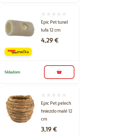
Hodnotenie 0%
Epic Pet tunel
lufa 12 cm
Cena
4,29 €
značka
Skladom
do košíka
Hodnotenie 0%
Epic Pet pelech
hniezdo malé 12
cm
Cena
3,19 €