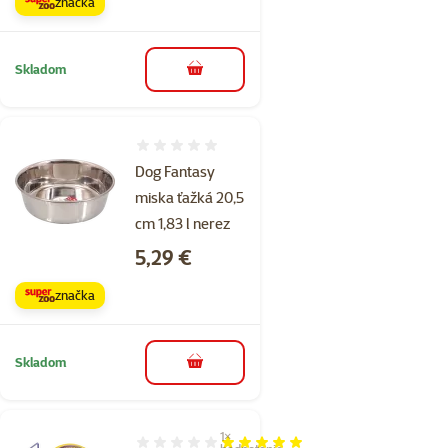
značka
Skladom
do košíka
Hodnotenie 0%
Dog Fantasy
miska ťažká 20,5
cm 1,83 l nerez
Cena
5,29 €
značka
Skladom
do košíka
1×