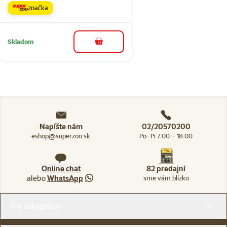
značka
Skladom
do košíka
Napíšte nám
02/20570200
eshop@superzoo.sk
Po–Pi 7:00 – 18:00
Online chat
82 predajní
alebo
WhatsApp
sme vám blízko
Menu v pätičke
Pre zákazníkov