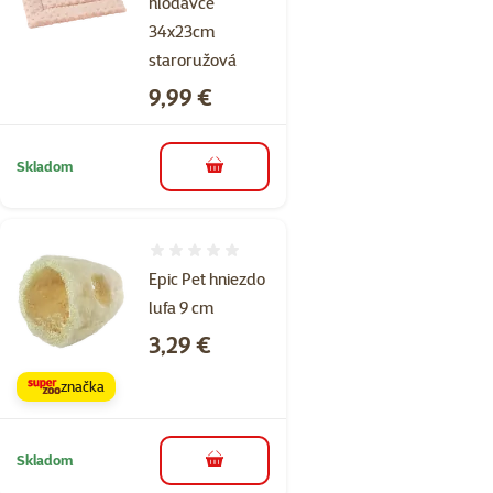
hlodavce
34x23cm
staroružová
Cena
9,99 €
Skladom
do košíka
Hodnotenie 0%
Epic Pet hniezdo
lufa 9 cm
Cena
3,29 €
značka
Skladom
do košíka