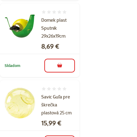
Hodnotenie 0%
Domek plast
Sputnik
29x26x19cm
Cena
8,69 €
Skladom
do košíka
Hodnotenie 0%
Savic Guľa pre
škrečka
plastová 25 cm
Cena
15,99 €