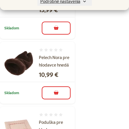
pre hlodavce
Podrobné nastavenia
Cena
13,99 €
Skladom
do košíka
Hodnotenie 0%
Pelech Nora pre
hlodavce hnedá
Cena
10,99 €
Skladom
do košíka
Hodnotenie 0%
Poduška pre