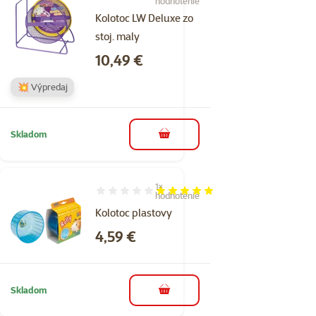
Hodnotenie 100%, počet hodnotení: 1
hodnotenie
Kolotoc LW Deluxe zo
stoj. maly
Cena
10,49 €
💥 Výpredaj
Skladom
do košíka
1×
Hodnotenie 100%, počet hodnotení: 1
hodnotenie
Kolotoc plastovy
Cena
4,59 €
Skladom
do košíka