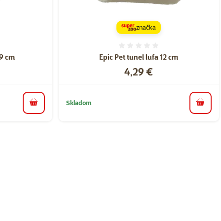
značka
nie 0%
Hodnotenie 0%
 9 cm
Epic Pet tunel lufa 12 cm
Cena
4,29 €
Skladom
do košíka
do koš