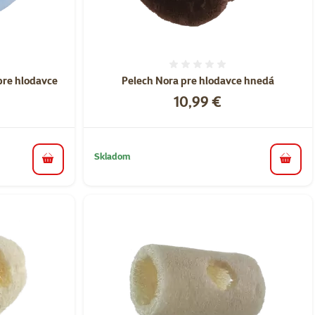
nie 0%
Hodnotenie 0%
pre hlodavce
Pelech Nora pre hlodavce hnedá
Cena
10,99 €
Skladom
do košíka
do koš