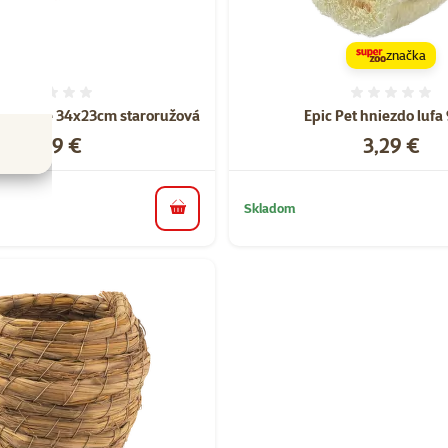
značka
Hodnotenie 0%
Hodnote
hlodavce 34x23cm staroružová
Epic Pet hniezdo lufa
Cena
Cena
9,99 €
3,29 €
Skladom
do košíka