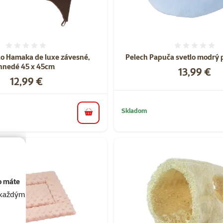
Hodnotenie 0%
Hodnote
o Hamaka de luxe závesné,
Pelech Papuča svetlo modrý 
hnedé 45 x 45cm
Cena
13,99 €
Cena
12,99 €
Skladom
do košíka
o máte
akaždým