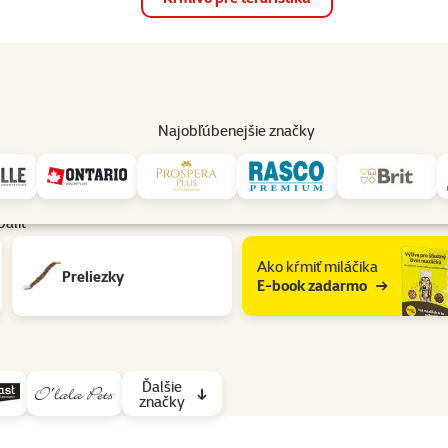
op
Akcie a zľavy
Predajne
Služby
Poradňa
Pomáh
82
Najobľúbenejšie značky
baliť
Ako kŕmiť miláčika
Preliezky
E-book zadarmo
Ďalšie
značky