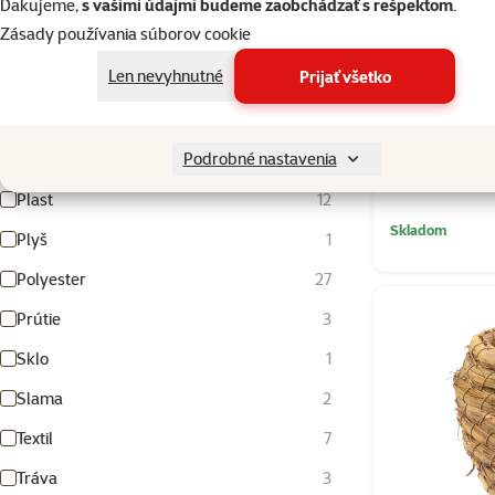
Kov
5
Ďakujeme,
s vašimi údajmi budeme zaobchádzať s rešpektom
.
Zásady používania súborov cookie
Nerez
2
Len nevyhnutné
Prijať všetko
Nylon
2
Ovčia vlna
1
Poduška pre 
Podrobné nastavenia
Peršan
2
Plast
12
Skladom
Plyš
1
Polyester
27
Prútie
3
Sklo
1
Slama
2
Textil
7
Tráva
3