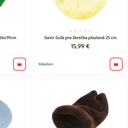
nie 0%
Hodnotenie 0%
x26x19cm
Savic Guľa pre škrečka plastová 25 cm
Cena
15,99 €
Skladom
do košíka
do koš