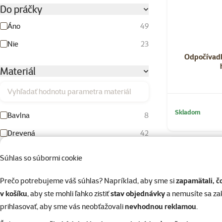
Do práčky
Áno
49
Nie
23
Odpočívadl
Materiál
Vyhľadať hodnotu parametra materiál
Skladom
Bavlna
8
Drevená
42
Duté vlákno
4
Súhlas so súbormi cookie
Fleece
55
Prečo potrebujeme váš súhlas? Napríklad, aby sme si
zapamätali, č
Keramika
1
v košíku
, aby ste mohli ľahko zistiť
stav objednávky
a nemusíte sa z
Kokosové vlákno
1
prihlasovať, aby sme vás neobťažovali
nevhodnou reklamou
.