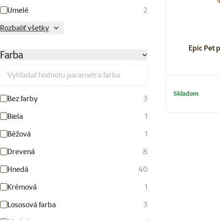
Umelé
2
Rozbaliť všetky
Epic Pet 
Farba
Vyhľadať hodnotu parametra farba
Skladom
Bez farby
3
Biela
1
Béžová
1
Drevená
8
Hnedá
40
Krémová
1
Lososová farba
3