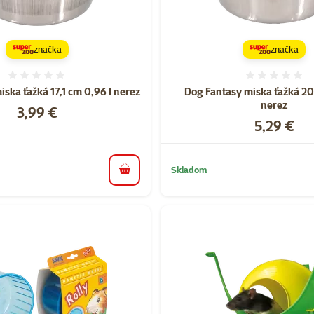
značka
značka
Hodnotenie 0%
Hodnote
ska ťažká 17,1 cm 0,96 l nerez
Dog Fantasy miska ťažká 20,
nerez
Cena
3,99 €
Cena
5,29 €
Skladom
do košíka