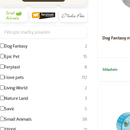
Filtrujte značky písaním
Dog Fantasy mi
Dog Fantasy
2
Epic Pet
15
Ferplast
8
Skladom
I love pets
112
Living World
2
Nature Land
3
Savic
5
Small Animals
38
TRIXIE
21