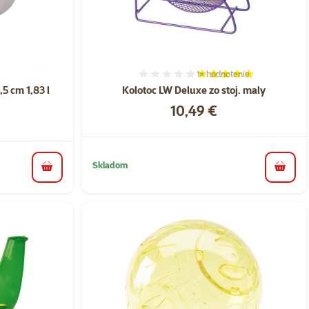
1×
hodnotenie
nie 0%
Hodnotenie 100%, počet h
5 cm 1,83 l
Kolotoc LW Deluxe zo stoj. maly
Cena
10,49 €
Skladom
do koš
do košíka