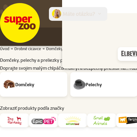
Máte otázku?
E-sh
Úvod
Drobné cicavce
Domčeky, pelechy a preliezky
Domčeky, pelechy a preliezky pre hlodavce a králiky
Doprajte svojim malým chlpáčom úkryt a bezpečný priestor na…
roz
Podkategória
Domčeky
Pelechy
Zobraziť produkty podľa značky