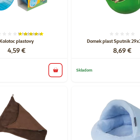
1×
hodnotenie
Hodnotenie 100%, počet hodnotení: 1
Hodnote
Kolotoc plastovy
Domek plast Sputnik 29
Cena
Cena
4,59 €
8,69 €
Skladom
do košíka