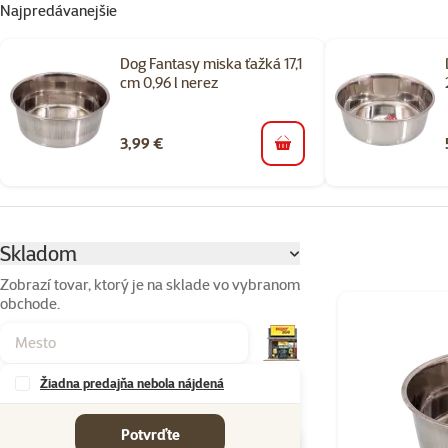
Najpredávanejšie
Dog Fantasy miska ťažká 17,1
cm 0,96 l nerez
3,99 €
do košíka
Parametrický filter
Vybrané filtre
Skladom
Zobrazí tovar, ktorý je na sklade vo vybranom
obchode.
Produkty v kateg
Žiadna predajňa nebola nájdená
Značky
Potvrďte