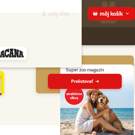
môj
účet
môj
košík
Hľadaj
ame
Aktuálne akcie
Super zoo magazín
Prelistovať