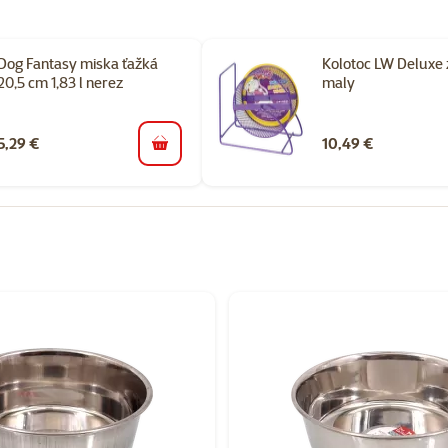
Dog Fantasy miska ťažká
Kolotoc LW Deluxe z
20,5 cm 1,83 l nerez
maly
5,29 €
10,49 €
do košíka
orii Domčeky, pelechy a preliezky pre hlodavce a králiky