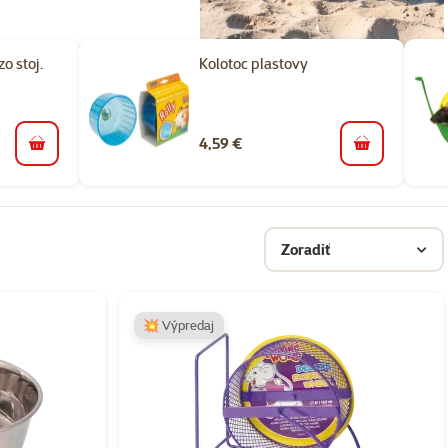
o stoj.
Kolotoc plastovy
4,59 €
do košíka
do košíka
Zoradiť
💥 Výpredaj