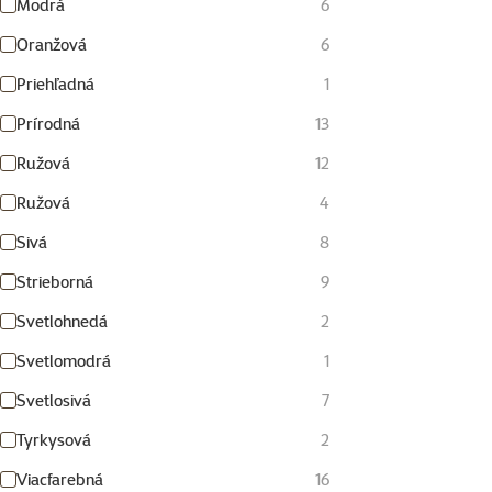
Modrá
6
Oranžová
6
Priehľadná
1
Prírodná
13
Ružová
12
Ružová
4
Sivá
8
Strieborná
9
Svetlohnedá
2
Svetlomodrá
1
Svetlosivá
7
Tyrkysová
2
Viacfarebná
16