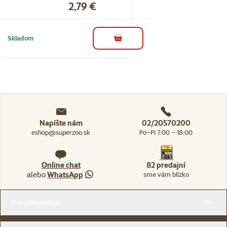
Cena
2,79 €
Skladom
do košíka
Napíšte nám
02/20570200
eshop@superzoo.sk
Po–Pi 7:00 – 18:00
Online chat
82 predajní
alebo
WhatsApp
sme vám blízko
Menu v pätičke
Pre zákazníkov