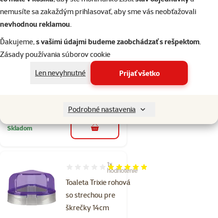
nemusíte sa zakaždým prihlasovať, aby sme vás neobťažovali
Skladom
do košíka
nevhodnou reklamou
.
Ďakujeme,
s vašimi údajmi budeme zaobchádzať s rešpektom
.
Zásady používania súborov cookie
Hodnotenie 0%
FP Toaleta pre
Len nevyhnutné
Prijať všetko
hlodavce L 305
Cena
8,99 €
Podrobné nastavenia
Skladom
do košíka
1×
Hodnotenie 100%, počet hodnotení: 1
hodnotenie
Toaleta Trixie rohová
so strechou pre
škrečky 14cm