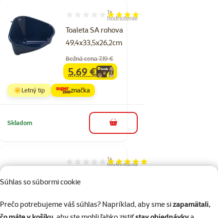
1×
Hodnotenie 80%, počet hodnotení: 1
hodnotenie
Toaleta SA rohova
49,4x33,5x26,2cm
Bežná cena 7,19 €
5,69 €
family
cena
☀️Letný tip
značka
Skladom
do košíka
1×
Hodnotenie 100%, počet hodnotení: 1
hodnotenie
Toaleta rohova pre
Súhlas so súbormi cookie
hlodavce
Cena
1,99 €
Prečo potrebujeme váš súhlas? Napríklad, aby sme si
zapamätali,
čo máte v košíku
, aby ste mohli ľahko zistiť
stav objednávky
a