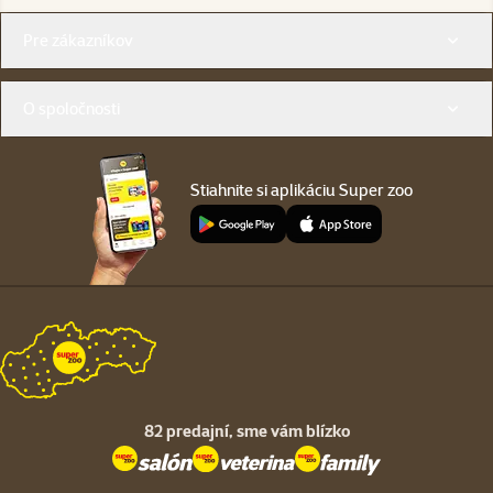
Menu v pätičke
Pre zákazníkov
O spoločnosti
Stiahnite si aplikáciu Super zoo
82 predajní,
sme vám blízko