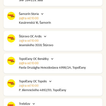
SNP 2841/29, Šaľa
Šamorín Storia
zajtra od 10:00
Kasárenská 16, Šamorín
Štúrovo OC Ardis
zajtra od 10:00
Jesenského 3559, Štúrovo
Topolčany OC Benátky
zajtra od 10:00
Pavla Országha Hviezdoslava 4998/2A, Topoľčany
Topoľčany OC Topolis
zajtra od 10:00
P. Jilemnického 4892/93, Topoľčany
Trebišov