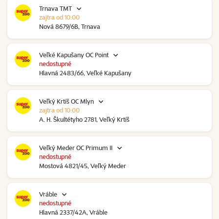
Trnava TMT
zajtra od 10:00
Nová 8679/6B, Trnava
Veľké Kapušany OC Point
nedostupné
Hlavná 2483/66, Veľké Kapušany
Veľký Krtíš OC Mlyn
zajtra od 10:00
A. H. Škultétyho 2781, Veľký Krtíš
Veľký Meder OC Primum II
nedostupné
Mostová 4821/45, Veľký Meder
Vráble
nedostupné
Hlavná 2337/42A, Vráble