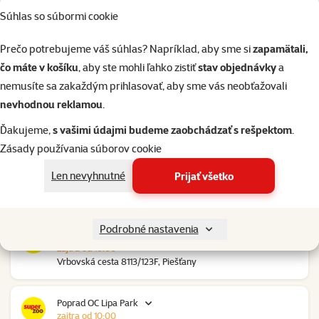
Súhlas so súbormi cookie
Nové Mesto nad Váhom RGB Javorina
zajtra od 10:00
Prečo potrebujeme váš súhlas? Napríklad, aby sme si
zapamätali,
Trenčianska 2740/70, Nové Mesto nad Váhom
čo máte v košíku
, aby ste mohli ľahko zistiť
stav objednávky
a
nemusíte sa zakaždým prihlasovať, aby sme vás neobťažovali
Nové Zámky Stop Shop
nevhodnou reklamou
.
zajtra od 10:00
Nitrianska cesta 109, Nové Zámky
Ďakujeme,
s vašimi údajmi budeme zaobchádzať s rešpektom
.
Zásady používania súborov cookie
Pezinok Bozin Shopping
Len nevyhnutné
Prijať všetko
zajtra od 10:00
Šenkvická cesta 4798, Pezinok
Podrobné nastavenia
Piešťany OC Klokan
zajtra od 10:00
Vrbovská cesta 8113/123F, Piešťany
Poprad OC Lipa Park
zajtra od 10:00