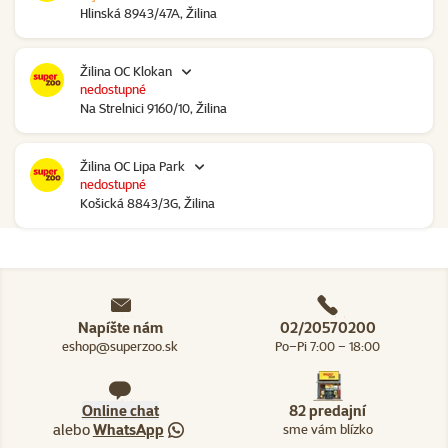
Hlinská 8943/47A, Žilina
Žilina OC Klokan
nedostupné
Na Strelnici 9160/10, Žilina
Žilina OC Lipa Park
nedostupné
Košická 8843/3G, Žilina
Napíšte nám
02/20570200
eshop@superzoo.sk
Po–Pi 7:00 – 18:00
Online chat
82 predajní
alebo
WhatsApp
sme vám blízko