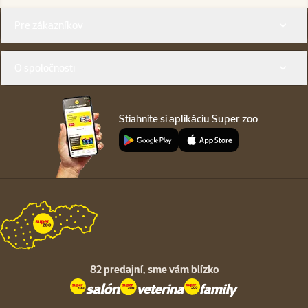
Menu v pätičke
Pre zákazníkov
O spoločnosti
Stiahnite si aplikáciu Super zoo
82 predajní,
sme vám blízko