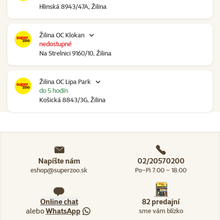
Hlinská 8943/47A, Žilina
Žilina OC Klokan
nedostupné
Na Strelnici 9160/10, Žilina
Žilina OC Lipa Park
do 5 hodín
Košická 8843/3G, Žilina
Napíšte nám
02/20570200
eshop@superzoo.sk
Po–Pi 7:00 – 18:00
Online chat
82 predajní
alebo
WhatsApp
sme vám blízko