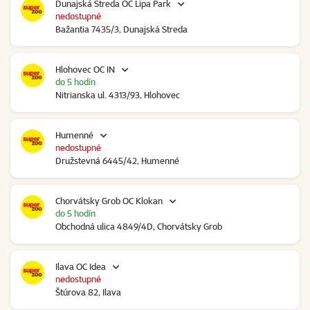
Dunajská Streda OC Lipa Park
nedostupné
Bažantia 7435/3, Dunajská Streda
Hlohovec OC IN
do 5 hodín
Nitrianska ul. 4313/93, Hlohovec
Humenné
nedostupné
Družstevná 6445/42, Humenné
Chorvátsky Grob OC Klokan
do 5 hodín
Obchodná ulica 4849/4D, Chorvátsky Grob
Ilava OC Idea
nedostupné
Štúrova 82, Ilava