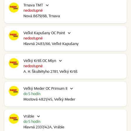
Trnava TMT
nedostupné
Nová 8679/6B, Trnava
Veľké Kapušany OC Point
nedostupné
Hlavná 2483/66, Veľké Kapušany
Veľký Krtíš OC Mlyn
nedostupné
A. H. Škultétyho 2781, Veľký Krtíš
Veľký Meder OC Primum II
do 5 hodín
Mostová 4821/45, Veľký Meder
Vráble
do 5 hodín
Hlavná 2337/42A, Vráble