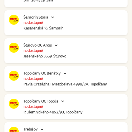
SNP 2841/29, Šaľa
Šamorín Storia
nedostupné
Kasárenská 16, Šamorín
Štúrovo OC Ardis
nedostupné
Jesenského 3559, Štúrovo
Topolčany OC Benátky
nedostupné
Pavla Országha Hviezdoslava 4998/2A, Topoľčany
Topoľčany OC Topolis
nedostupné
P. Jilemnického 4892/93, Topoľčany
Trebišov