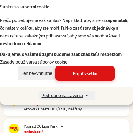
Súhlas so súbormi cookie
Nové Mesto nad Váhom RGB Javorina
nedostupné
Prečo potrebujeme váš súhlas? Napríklad, aby sme si
zapamätali,
Trenčianska 2740/70, Nové Mesto nad Váhom
čo máte v košíku
, aby ste mohli ľahko zistiť
stav objednávky
a
nemusíte sa zakaždým prihlasovať, aby sme vás neobťažovali
Nové Zámky Stop Shop
nevhodnou reklamou
.
nedostupné
Nitrianska cesta 109, Nové Zámky
Ďakujeme,
s vašimi údajmi budeme zaobchádzať s rešpektom
.
Zásady používania súborov cookie
Pezinok Bozin Shopping
Len nevyhnutné
Prijať všetko
nedostupné
Šenkvická cesta 4798, Pezinok
Podrobné nastavenia
Piešťany OC Klokan
nedostupné
Vrbovská cesta 8113/123F, Piešťany
Poprad OC Lipa Park
nedostupné