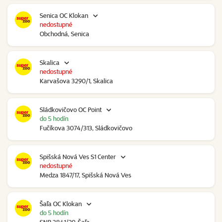
Senica OC Klokan
nedostupné
Obchodná, Senica
Skalica
nedostupné
Karvašova 3290/1, Skalica
Sládkovičovo OC Point
do 5 hodín
Fučíkova 3074/313, Sládkovičovo
Spišská Nová Ves S1 Center
nedostupné
Medza 1847/17, Spišská Nová Ves
Šaľa OC Klokan
do 5 hodín