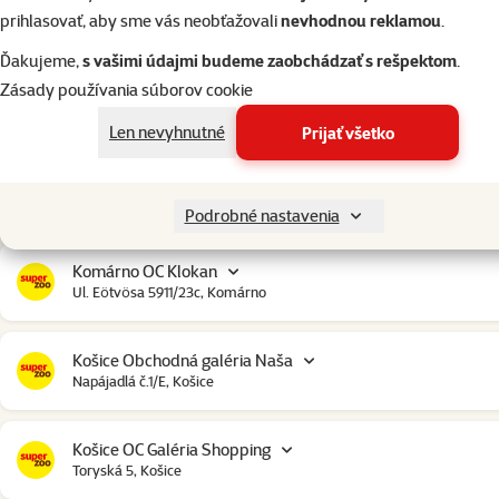
Chorvátsky Grob OC Klokan
prihlasovať, aby sme vás neobťažovali
nevhodnou reklamou
.
Obchodná ulica 4849/4D, Chorvátsky Grob
Ďakujeme,
s vašimi údajmi budeme zaobchádzať s rešpektom
.
Zásady používania súborov cookie
Ilava OC Idea
Štúrova 82, Ilava
Len nevyhnutné
Prijať všetko
Komárno City Market
Bratislavská cesta 4579, Komárno
Podrobné nastavenia
Komárno OC Klokan
Ul. Eötvösa 5911/23c, Komárno
Košice Obchodná galéria Naša
Napájadlá č.1/E, Košice
Košice OC Galéria Shopping
Toryská 5, Košice