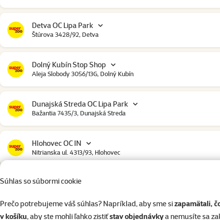
Detva OC Lipa Park
Štúrova 3428/92, Detva
Dolný Kubín Stop Shop
Aleja Slobody 3056/13G, Dolný Kubín
Dunajská Streda OC Lipa Park
Bažantia 7435/3, Dunajská Streda
Hlohovec OC IN
Nitrianska ul. 4313/93, Hlohovec
Súhlas so súbormi cookie
Humenné
Družstevná 6445/42, Humenné
Prečo potrebujeme váš súhlas? Napríklad, aby sme si
zapamätali, č
v košíku
, aby ste mohli ľahko zistiť
stav objednávky
a nemusíte sa z