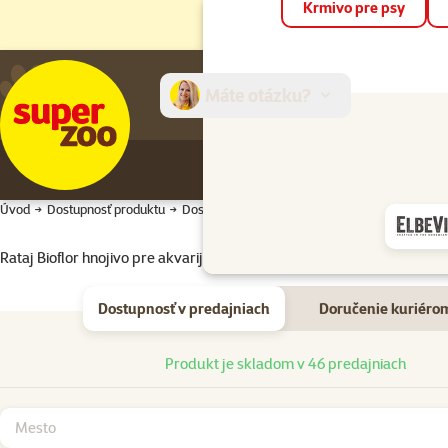
Krmivo pre psy
Máte otázku?
E-sh
Úvod
Dostupnosť produktu
Dostupnosť produktu
Rataj Bioflor hnojivo pre akvarijné rastliny 150 ml
Dostupnosť v predajniach
Doručenie kuriéro
Dostupnosť v predajniach
Produkt je skladom v 46 predajniach