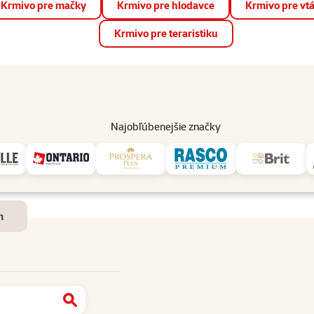
Krmivo pre mačky
Krmivo pre hlodavce
Krmivo pre vt
📱 Stiahnite si novú aplikáciu Super zoo.
Viac informácií
Krmivo pre teraristiku
op
Akcie a zľavy
Predajne
Služby
Poradňa
Pomáh
82
Najobľúbenejšie značky
Dostupnosť a doručenie
m
Najít