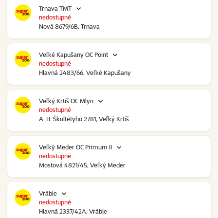
Trnava TMT
nedostupné
Nová 8679/6B, Trnava
Veľké Kapušany OC Point
nedostupné
Hlavná 2483/66, Veľké Kapušany
Veľký Krtíš OC Mlyn
nedostupné
A. H. Škultétyho 2781, Veľký Krtíš
Veľký Meder OC Primum II
nedostupné
Mostová 4821/45, Veľký Meder
Vráble
nedostupné
Hlavná 2337/42A, Vráble