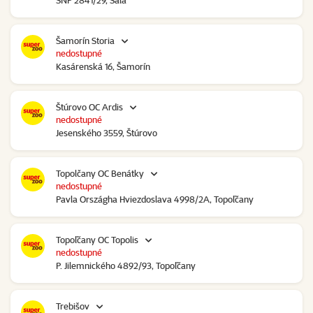
SNP 2841/29, Šaľa
Šamorín Storia
nedostupné
Kasárenská 16, Šamorín
Štúrovo OC Ardis
nedostupné
Jesenského 3559, Štúrovo
Topolčany OC Benátky
nedostupné
Pavla Országha Hviezdoslava 4998/2A, Topoľčany
Topoľčany OC Topolis
nedostupné
P. Jilemnického 4892/93, Topoľčany
Trebišov