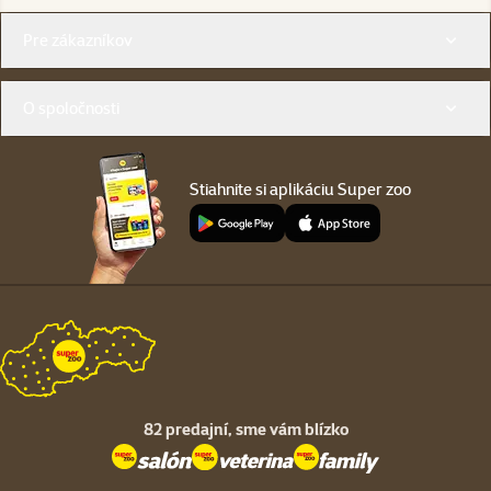
Menu v pätičke
Pre zákazníkov
O spoločnosti
Stiahnite si aplikáciu Super zoo
82 predajní,
sme vám blízko