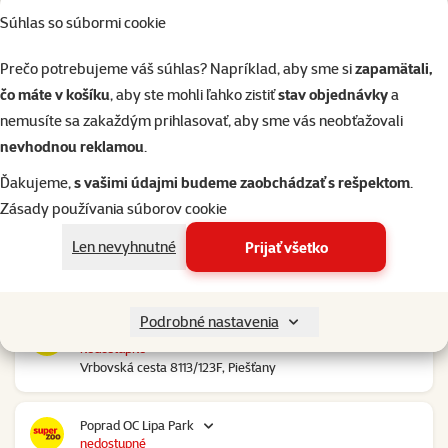
Súhlas so súbormi cookie
Nové Mesto nad Váhom RGB Javorina
nedostupné
Prečo potrebujeme váš súhlas? Napríklad, aby sme si
zapamätali,
Trenčianska 2740/70, Nové Mesto nad Váhom
čo máte v košíku
, aby ste mohli ľahko zistiť
stav objednávky
a
nemusíte sa zakaždým prihlasovať, aby sme vás neobťažovali
Nové Zámky Stop Shop
nevhodnou reklamou
.
nedostupné
Nitrianska cesta 109, Nové Zámky
Ďakujeme,
s vašimi údajmi budeme zaobchádzať s rešpektom
.
Zásady používania súborov cookie
Pezinok Bozin Shopping
Len nevyhnutné
Prijať všetko
nedostupné
Šenkvická cesta 4798, Pezinok
Podrobné nastavenia
Piešťany OC Klokan
nedostupné
Vrbovská cesta 8113/123F, Piešťany
Poprad OC Lipa Park
nedostupné