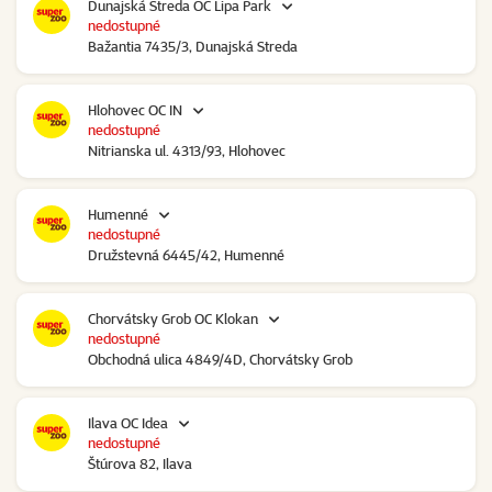
Dunajská Streda OC Lipa Park
nedostupné
Bažantia 7435/3, Dunajská Streda
Hlohovec OC IN
nedostupné
Nitrianska ul. 4313/93, Hlohovec
Humenné
nedostupné
Družstevná 6445/42, Humenné
Chorvátsky Grob OC Klokan
nedostupné
Obchodná ulica 4849/4D, Chorvátsky Grob
Ilava OC Idea
nedostupné
Štúrova 82, Ilava