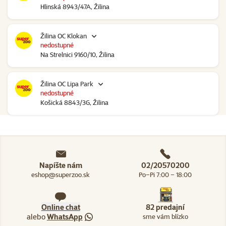
Hlinská 8943/47A, Žilina
Žilina OC Klokan
nedostupné
Na Strelnici 9160/10, Žilina
Žilina OC Lipa Park
nedostupné
Košická 8843/3G, Žilina
Napíšte nám
02/20570200
eshop@superzoo.sk
Po–Pi 7:00 – 18:00
Online chat
82 predajní
alebo
WhatsApp
sme vám blízko