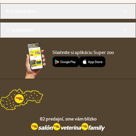
Menu v pätičke
Pre zákazníkov
O spoločnosti
Stiahnite si aplikáciu Super zoo
82 predajní,
sme vám blízko