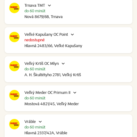
Trnava TMT
do 60 minút
Nová 8679/6B, Trnava
Veľké Kapušany OC Point
nedostupné
Hlavná 2483/66, Veľké Kapušany
Veľký Krtíš OC Mlyn
do 60 minút
A. H. Škultétyho 2781, Veľký Krtíš
Veľký Meder OC Primum II
do 60 minút
Mostová 4821/45, Veľký Meder
Vráble
do 60 minút
Hlavná 2337/42A, Vráble