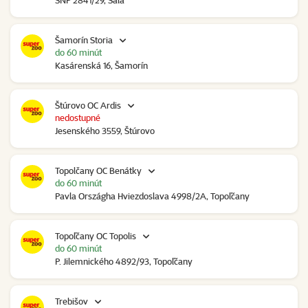
SNP 2841/29, Šaľa
Šamorín Storia
do 60 minút
Kasárenská 16, Šamorín
Štúrovo OC Ardis
nedostupné
Jesenského 3559, Štúrovo
Topolčany OC Benátky
do 60 minút
Pavla Országha Hviezdoslava 4998/2A, Topoľčany
Topoľčany OC Topolis
do 60 minút
P. Jilemnického 4892/93, Topoľčany
Trebišov