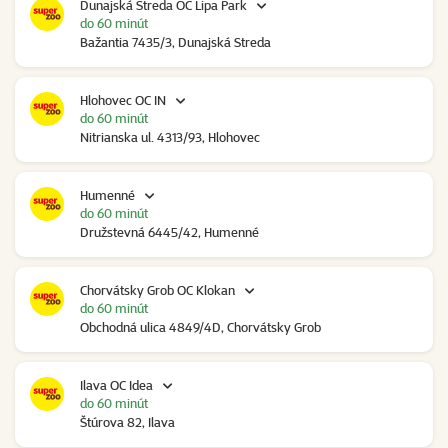
Dunajská Streda OC Lipa Park
do 60 minút
Bažantia 7435/3, Dunajská Streda
Hlohovec OC IN
do 60 minút
Nitrianska ul. 4313/93, Hlohovec
Humenné
do 60 minút
Družstevná 6445/42, Humenné
Chorvátsky Grob OC Klokan
do 60 minút
Obchodná ulica 4849/4D, Chorvátsky Grob
Ilava OC Idea
do 60 minút
Štúrova 82, Ilava