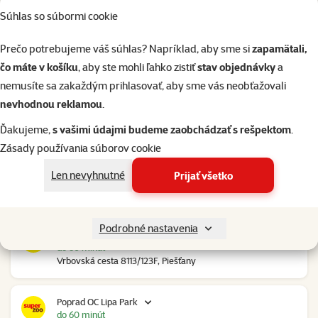
Súhlas so súbormi cookie
Nové Mesto nad Váhom RGB Javorina
do 60 minút
Prečo potrebujeme váš súhlas? Napríklad, aby sme si
zapamätali,
Trenčianska 2740/70, Nové Mesto nad Váhom
čo máte v košíku
, aby ste mohli ľahko zistiť
stav objednávky
a
nemusíte sa zakaždým prihlasovať, aby sme vás neobťažovali
Nové Zámky Stop Shop
nevhodnou reklamou
.
do 60 minút
Nitrianska cesta 109, Nové Zámky
Ďakujeme,
s vašimi údajmi budeme zaobchádzať s rešpektom
.
Zásady používania súborov cookie
Pezinok Bozin Shopping
Len nevyhnutné
Prijať všetko
do 60 minút
Šenkvická cesta 4798, Pezinok
Podrobné nastavenia
Piešťany OC Klokan
do 60 minút
Vrbovská cesta 8113/123F, Piešťany
Poprad OC Lipa Park
do 60 minút