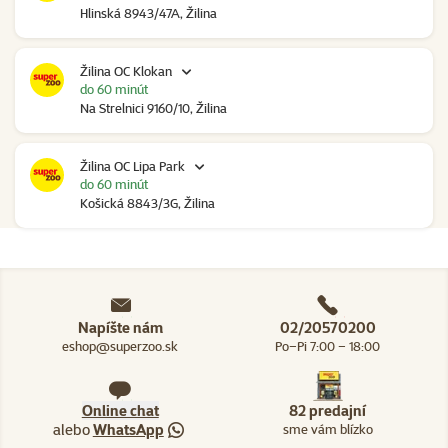
Hlinská 8943/47A, Žilina
Žilina OC Klokan
do 60 minút
Na Strelnici 9160/10, Žilina
Žilina OC Lipa Park
do 60 minút
Košická 8843/3G, Žilina
Napíšte nám
02/20570200
eshop@superzoo.sk
Po–Pi 7:00 – 18:00
Online chat
82 predajní
alebo
WhatsApp
sme vám blízko