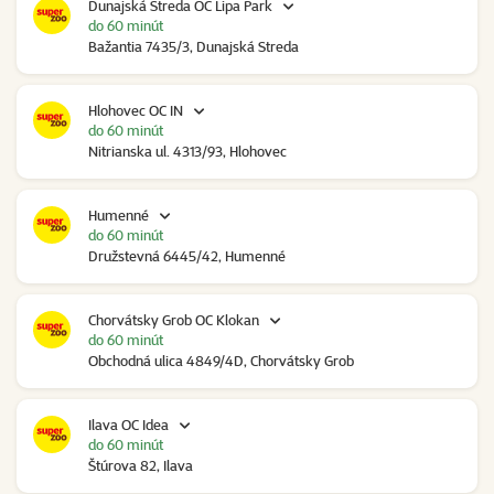
Dunajská Streda OC Lipa Park
do 60 minút
Bažantia 7435/3, Dunajská Streda
Hlohovec OC IN
do 60 minút
Nitrianska ul. 4313/93, Hlohovec
Humenné
do 60 minút
Družstevná 6445/42, Humenné
Chorvátsky Grob OC Klokan
do 60 minút
Obchodná ulica 4849/4D, Chorvátsky Grob
Ilava OC Idea
do 60 minút
Štúrova 82, Ilava