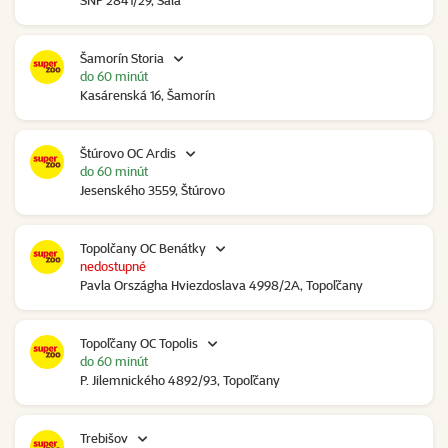
SNP 2841/29, Šaľa
Šamorín Storia
do 60 minút
Kasárenská 16, Šamorín
Štúrovo OC Ardis
do 60 minút
Jesenského 3559, Štúrovo
Topolčany OC Benátky
nedostupné
Pavla Országha Hviezdoslava 4998/2A, Topoľčany
Topoľčany OC Topolis
do 60 minút
P. Jilemnického 4892/93, Topoľčany
Trebišov