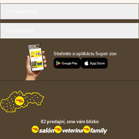
Menu v pätičke
Pre zákazníkov
O spoločnosti
Stiahnite si aplikáciu Super zoo
82 predajní,
sme vám blízko