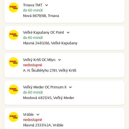
Trnava TMT
do 60 minút
Nová 8679/6B, Trnava
Veľké Kapušany OC Point
do 60 minút
Hlavná 2483/66, Veľké Kapušany
Veľký Krtíš OC Mlyn
nedostupné
A. H. Škultétyho 2781, Veľký Krtíš
Veľký Meder OC Primum II
do 60 minút
Mostová 4821/45, Veľký Meder
Vráble
nedostupné
Hlavná 2337/42A, Vráble