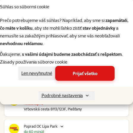
Súhlas so súbormi cookie
Nové Mesto nad Váhom RGB Javorina
nedostupné
Prečo potrebujeme váš súhlas? Napríklad, aby sme si
zapamätali,
Trenčianska 2740/70, Nové Mesto nad Váhom
čo máte v košíku
, aby ste mohli ľahko zistiť
stav objednávky
a
nemusíte sa zakaždým prihlasovať, aby sme vás neobťažovali
Nové Zámky Stop Shop
nevhodnou reklamou
.
do 60 minút
Nitrianska cesta 109, Nové Zámky
Ďakujeme,
s vašimi údajmi budeme zaobchádzať s rešpektom
.
Zásady používania súborov cookie
Pezinok Bozin Shopping
Len nevyhnutné
Prijať všetko
do 60 minút
Šenkvická cesta 4798, Pezinok
Podrobné nastavenia
Piešťany OC Klokan
nedostupné
Vrbovská cesta 8113/123F, Piešťany
Poprad OC Lipa Park
do 60 minút