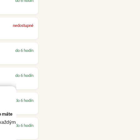
do 6 hodín
nedostupné
do 6 hodín
do 6 hodín
do 6 hodín
o máte
akaždým
do 6 hodín