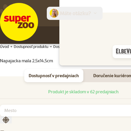
Máte otázku?
E-sh
Úvod
Dostupnosť produktu
Dostupnosť produktu
Napajacka mala 2,5x14,5cm
Dostupnosť v predajniach
Doručenie kuriéro
Dostupnosť v predajniach
Produkt je skladom v 62 predajniach
Zoradiť podľa aktuálnej polohy