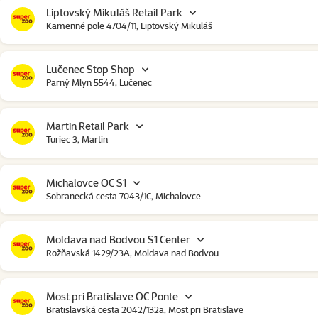
Liptovský Mikuláš Retail Park
Kamenné pole 4704/11, Liptovský Mikuláš
Lučenec Stop Shop
Parný Mlyn 5544, Lučenec
Martin Retail Park
Turiec 3, Martin
Michalovce OC S1
Sobranecká cesta 7043/1C, Michalovce
Moldava nad Bodvou S1 Center
Rožňavská 1429/23A, Moldava nad Bodvou
Most pri Bratislave OC Ponte
Bratislavská cesta 2042/132a, Most pri Bratislave