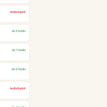
nedostupné
do 6 hodín
do 7 hodín
do 6 hodín
nedostupné