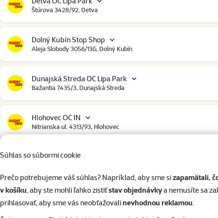
Detva OC Lipa Park
Štúrova 3428/92, Detva
Dolný Kubín Stop Shop
Aleja Slobody 3056/13G, Dolný Kubín
Dunajská Streda OC Lipa Park
Bažantia 7435/3, Dunajská Streda
Hlohovec OC IN
Nitrianska ul. 4313/93, Hlohovec
Súhlas so súbormi cookie
Humenné
Družstevná 6445/42, Humenné
Prečo potrebujeme váš súhlas? Napríklad, aby sme si
zapamätali, č
v košíku
, aby ste mohli ľahko zistiť
stav objednávky
a nemusíte sa z
Chorvátsky Grob OC Klokan
prihlasovať, aby sme vás neobťažovali
nevhodnou reklamou
.
Obchodná ulica 4849/4D, Chorvátsky Grob