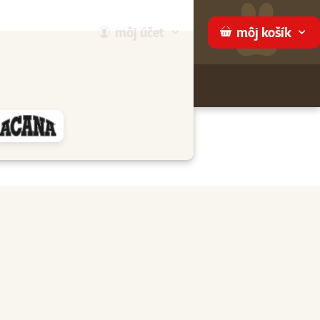
môj
účet
môj
košík
Hľadaj
ame