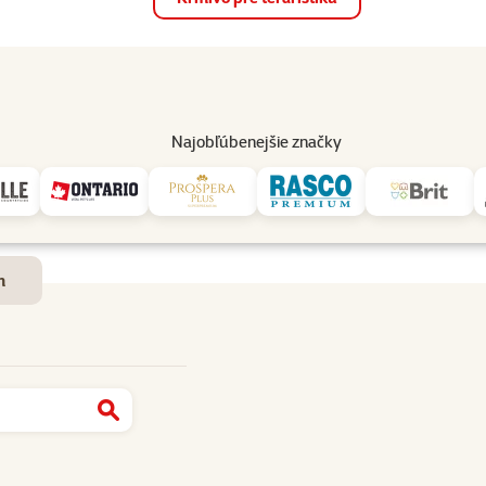
op
Akcie a zľavy
Predajne
Služby
Poradňa
Pomáh
82
Najobľúbenejšie značky
Dostupnosť a doručenie
m
Najít