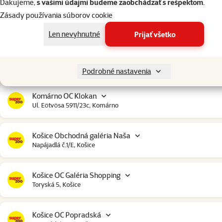
Ďakujeme,
s vašimi údajmi budeme zaobchádzať s rešpektom
.
Zásady používania súborov cookie
Ilava OC Idea
Štúrova 82, Ilava
Len nevyhnutné
Prijať všetko
Komárno City Market
Bratislavská cesta 4579, Komárno
Podrobné nastavenia
Komárno OC Klokan
Ul. Eötvösa 5911/23c, Komárno
Košice Obchodná galéria Naša
Napájadlá č.1/E, Košice
Košice OC Galéria Shopping
Toryská 5, Košice
Košice OC Popradská