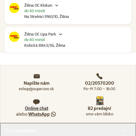
Žilina OC Klokan
do 60 minút
Na Strelnici 9160/10, Žilina
Žilina OC Lipa Park
do 60 minút
Košická 8843/3G, Žilina
Napíšte nám
02/20570200
eshop@superzoo.sk
Po–Pi 7:00 – 18:00
Online chat
82 predajní
alebo
WhatsApp
sme vám blízko
Menu v pätičke
Pre zákazníkov