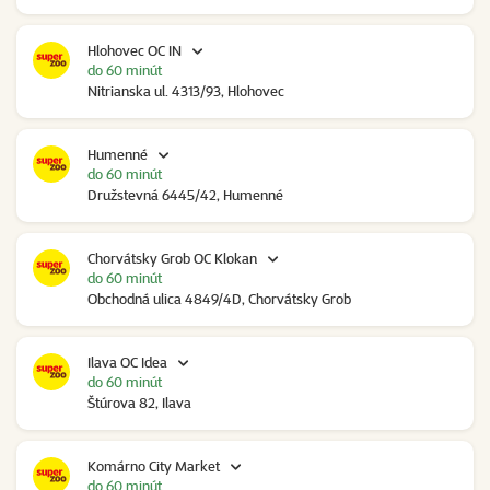
Hlohovec OC IN
do 60 minút
Nitrianska ul. 4313/93, Hlohovec
Humenné
do 60 minút
Družstevná 6445/42, Humenné
Chorvátsky Grob OC Klokan
do 60 minút
Obchodná ulica 4849/4D, Chorvátsky Grob
Ilava OC Idea
do 60 minút
Štúrova 82, Ilava
Komárno City Market
do 60 minút