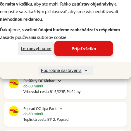
do 60 minút
čo máte v košíku
, aby ste mohli ľahko zistiť
stav objednávky
a
Trenčianska 2740/70, Nové Mesto nad Váhom
nemusíte sa zakaždým prihlasovať, aby sme vás neobťažovali
nevhodnou reklamou
.
Nové Zámky Stop Shop
Ďakujeme,
s vašimi údajmi budeme zaobchádzať s rešpektom
.
do 60 minút
Nitrianska cesta 109, Nové Zámky
Zásady používania súborov cookie
Len nevyhnutné
Prijať všetko
Pezinok Bozin Shopping
do 60 minút
Šenkvická cesta 4798, Pezinok
Podrobné nastavenia
Piešťany OC Klokan
do 60 minút
Vrbovská cesta 8113/123F, Piešťany
Poprad OC Lipa Park
do 60 minút
Teplická cesta 5142, Poprad