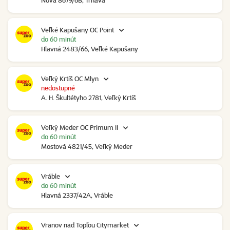
Nová 8679/6B, Trnava
Veľké Kapušany OC Point
do 60 minút
Hlavná 2483/66, Veľké Kapušany
Veľký Krtíš OC Mlyn
nedostupné
A. H. Škultétyho 2781, Veľký Krtíš
Veľký Meder OC Primum II
do 60 minút
Mostová 4821/45, Veľký Meder
Vráble
do 60 minút
Hlavná 2337/42A, Vráble
Vranov nad Topľou Citymarket