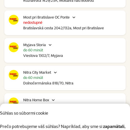
Rožňavská 1429/23A, Moldava nad Bodvou
Most pri Bratislave OC Ponte
nedostupné
Bratislavská cesta 2042/132a, Most pri Bratislave
Myjava Storia
do 60 minút
Viestova 1302/7, Myjava
Nitra City Market
do 60 minút
Dolnočermánska 818/70, Nitra
Nitra Home Box
do 60 minút
Bratislavská 35, Nitra
Súhlas so súbormi cookie
Prečo potrebujeme váš súhlas? Napríklad, aby sme si
zapamätali,
Nové Mesto nad Váhom RGB Javorina