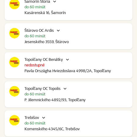
Šamorín Storia
do 60 minút
Kasárenská 16, Šamorín
Štúrovo OC Ardis
do 60 minút
Jesenského 3559, Štúrovo
Topolčany OC Benátky
nedostupné
Pavla Országha Hviezdoslava 4998/2A, Topoľčany
Topoľčany OC Topolis
do 60 minút
P. Jilemnického 4892/93, Topoľčany
Trebišov
do 60 minút
Komenského 4345/6C, Trebišov