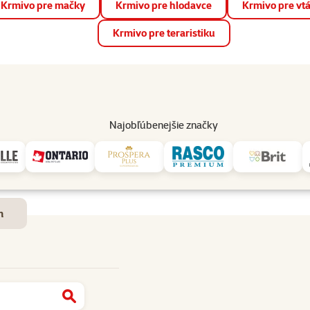
Krmivo pre mačky
Krmivo pre hlodavce
Krmivo pre vt
📱 Stiahnite si novú aplikáciu Super zoo.
Viac informácií
Krmivo pre teraristiku
op
Akcie a zľavy
Predajne
Služby
Poradňa
Pomáh
82
Najobľúbenejšie značky
Dostupnosť a doručenie
m
Najít