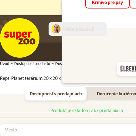
Krmivo pre psy
Máte otázku?
E-sh
Úvod
Dostupnosť produktu
Dostupnosť produktu
Repti Planet terárium 20 x 20 x 30 cm
Dostupnosť v predajniach
Doručenie kuriéro
Dostupnosť v predajniach
Produkt je skladom v 67 predajniach