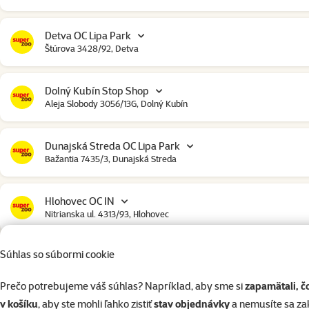
Detva OC Lipa Park
Štúrova 3428/92, Detva
Dolný Kubín Stop Shop
Aleja Slobody 3056/13G, Dolný Kubín
Dunajská Streda OC Lipa Park
Bažantia 7435/3, Dunajská Streda
Hlohovec OC IN
Nitrianska ul. 4313/93, Hlohovec
Súhlas so súbormi cookie
Humenné
Družstevná 6445/42, Humenné
Prečo potrebujeme váš súhlas? Napríklad, aby sme si
zapamätali, č
v košíku
, aby ste mohli ľahko zistiť
stav objednávky
a nemusíte sa z