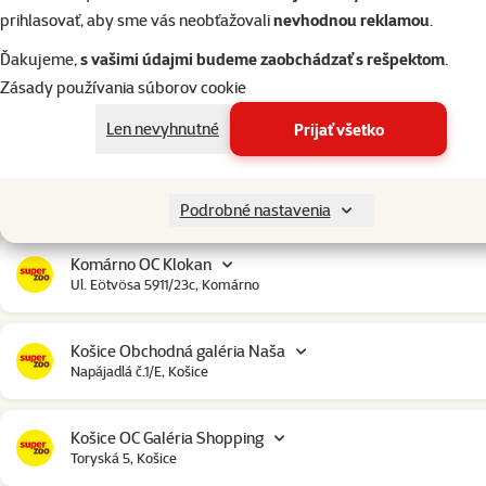
Chorvátsky Grob OC Klokan
prihlasovať, aby sme vás neobťažovali
nevhodnou reklamou
.
Obchodná ulica 4849/4D, Chorvátsky Grob
Ďakujeme,
s vašimi údajmi budeme zaobchádzať s rešpektom
.
Zásady používania súborov cookie
Ilava OC Idea
Štúrova 82, Ilava
Len nevyhnutné
Prijať všetko
Komárno City Market
Bratislavská cesta 4579, Komárno
Podrobné nastavenia
Komárno OC Klokan
Ul. Eötvösa 5911/23c, Komárno
Košice Obchodná galéria Naša
Napájadlá č.1/E, Košice
Košice OC Galéria Shopping
Toryská 5, Košice