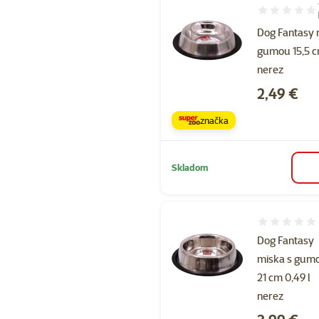
Hodnotenie 1
Dog Fantasy 
gumou 15,5 cm
nerez
Cena
2,49 €
značka
Skladom
Hodnotenie 
Dog Fantasy
miska s gum
21 cm 0,49 l
nerez