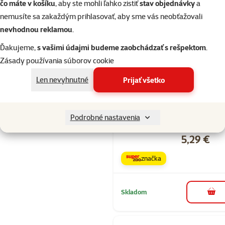
čo máte v košíku
, aby ste mohli ľahko zistiť
stav objednávky
a
značka
nemusíte sa zakaždým prihlasovať, aby sme vás neobťažovali
nevhodnou reklamou
.
Skladom
Ďakujeme,
s vašimi údajmi budeme zaobchádzať s rešpektom
.
do k
Zásady používania súborov cookie
Len nevyhnutné
Prijať všetko
Hodnotenie 
Dog Fantasy
miska ťažká 
Podrobné nastavenia
cm 1,83 l ner
Cena
5,29 €
značka
Skladom
do k