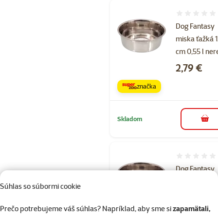
Hodnotenie 
Dog Fantasy
miska ťažká 1
cm 0,55 l ner
Cena
2,79 €
značka
Skladom
do k
Hodnotenie 
Dog Fantasy
miska ťažká 1
Súhlas so súbormi cookie
cm 0,96 l ner
Cena
3,99 €
Prečo potrebujeme váš súhlas? Napríklad, aby sme si
zapamätali,