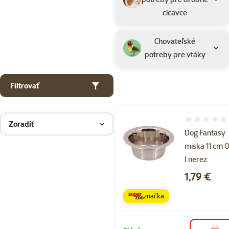
cicavce
Chovateľské
potreby pre vtáky
Filtrovať
Hodnotenie 
Zoradiť
Dog Fantasy
miska 11 cm 
l nerez
Cena
1,79 €
značka