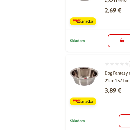
0,82 l nerez
Cena
2,69 €
značka
Skladom
do k
Hodnotenie 1
Dog Fantasy 
21cm 1,57 l n
Cena
3,89 €
značka
Skladom