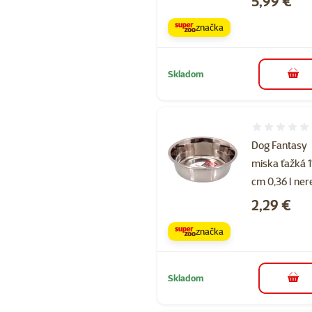
5,99 €
značka
Skladom
do k
Hodnotenie 
Dog Fantasy
miska ťažká 1
cm 0,36 l ner
Cena
2,29 €
značka
Skladom
do k