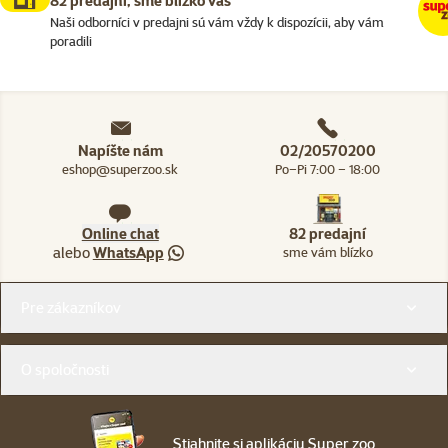
82 predajní, sme blízko vás
Naši odborníci v predajni sú vám vždy k dispozícii, aby vám
poradili
Napíšte nám
02/20570200
eshop@superzoo.sk
Po–Pi 7:00 – 18:00
Online chat
82 predajní
alebo
WhatsApp
sme vám blízko
Menu v pätičke
Pre zákazníkov
O spoločnosti
Stiahnite si aplikáciu Super zoo