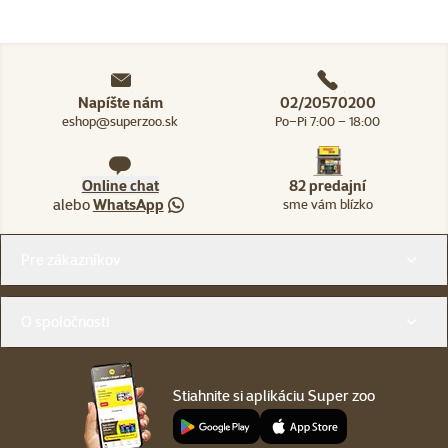
Napíšte nám
02/20570200
eshop@superzoo.sk
Po–Pi 7:00 – 18:00
Online chat
82 predajní
alebo
WhatsApp
sme vám blízko
Menu v pätičke
Pre zákazníkov
O spoločnosti
Stiahnite si aplikáciu Super zoo