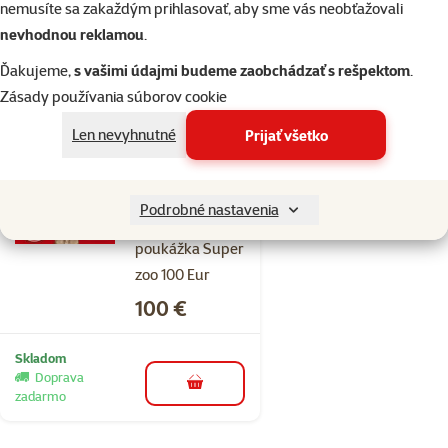
nemusíte sa zakaždým prihlasovať, aby sme vás neobťažovali
Cena
20 €
nevhodnou reklamou
.
Ďakujeme,
s vašimi údajmi budeme zaobchádzať s rešpektom
.
Skladom
Zásady používania súborov cookie
do košíka
Len nevyhnutné
Prijať všetko
Hodnotenie 0%
Elektronická
Podrobné nastavenia
dárčeková
poukážka Super
zoo 100 Eur
Cena
100 €
Skladom
Doprava
do košíka
zadarmo