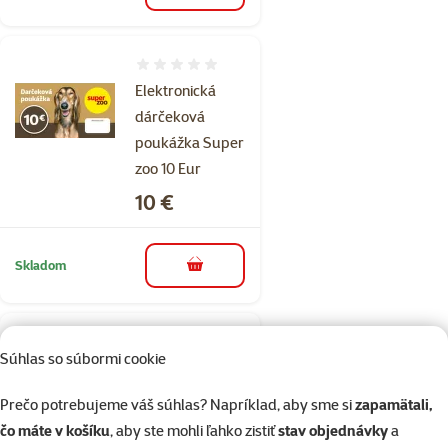
Hodnotenie 0%
Elektronická
dárčeková
poukážka Super
zoo 10 Eur
Cena
10 €
Skladom
do košíka
Hodnotenie 0%
Súhlas so súbormi cookie
Elektronická
dárčeková
Prečo potrebujeme váš súhlas? Napríklad, aby sme si
zapamätali,
poukážka Super
čo máte v košíku
, aby ste mohli ľahko zistiť
stav objednávky
a
zoo 20 Eur