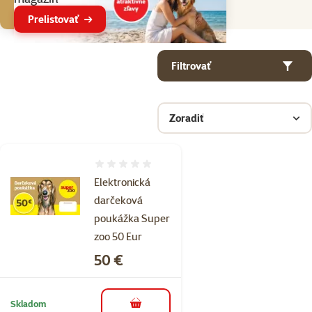
Prelistovať
Parametrický filter
Vybrané filtre
Produkty v kategorii Darčekové poukazy
Filtrovať
Zoradiť
Hodnotenie 0%
Elektronická
darčeková
poukážka Super
zoo 50 Eur
Cena
50 €
Skladom
do košíka