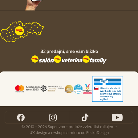
82 predajní,
sme vám blízko
© 2010 - 2026 Super zoo - pretože zvieratká milujeme
UX design
a
e-shop na mieru
od
PeckaDesign