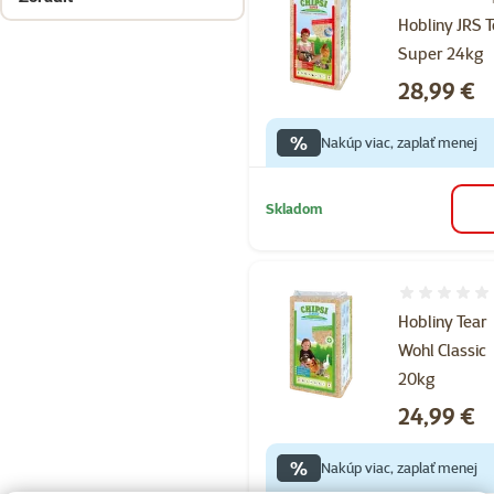
Hobliny JRS 
Super 24kg
Cena
28,99 €
%
Nakúp viac, zaplať menej
Skladom
Hodnotenie 
Hobliny Tear
Wohl Classic
20kg
Cena
24,99 €
%
Nakúp viac, zaplať menej