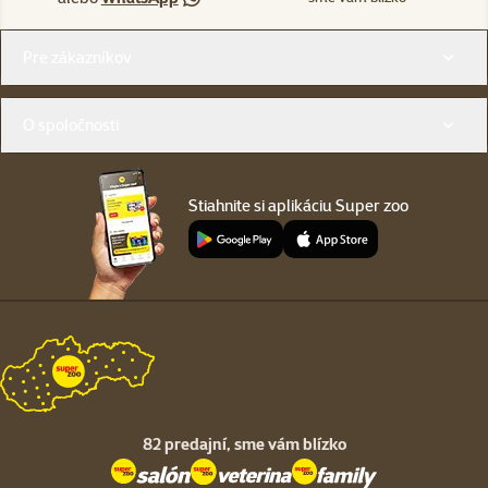
Menu v pätičke
Pre zákazníkov
O spoločnosti
Stiahnite si aplikáciu Super zoo
82 predajní,
sme vám blízko