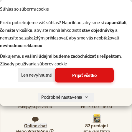
Súhlas so súbormi cookie
Skladom
do k
Prečo potrebujeme váš súhlas? Napríklad, aby sme si
zapamätali,
čo máte v košíku
, aby ste mohli ľahko zistiť
stav objednávky
a
nemusíte sa zakaždým prihlasovať, aby sme vás neobťažovali
nevhodnou reklamou
.
Ďakujeme,
s vašimi údajmi budeme zaobchádzať s rešpektom
.
82 predajní, sme blízko vás
Naši odborníci v predajni sú vám vždy k dispozícii, aby vám
Zásady používania súborov cookie
poradili
Len nevyhnutné
Prijať všetko
Podrobné nastavenia
Napíšte nám
02/20570200
eshop@superzoo.sk
Po–Pi 7:00 – 18:00
Online chat
82 predajní
alebo
WhatsApp
sme vám blízko