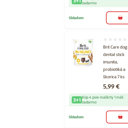
3+1
zadarmo
Skladom
do k
Hodnotenie 
Brit Care dog
dental stick
imunita,
probiotiká a
škorica 7 ks
Cena
5,99 €
Kúp 4 psie maškrty 1 máš
3+1
zadarmo
Skladom
do k