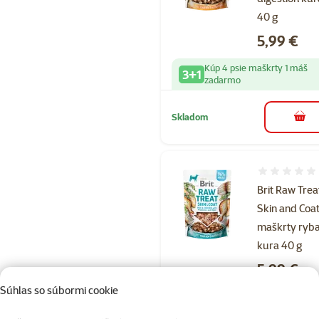
40 g
Cena
5,99 €
Kúp 4 psie maškrty 1 máš
3+1
zadarmo
Skladom
do k
Hodnotenie 
Brit Raw Trea
Skin and Coa
maškrty ryba
kura 40 g
Cena
5,99 €
Súhlas so súbormi cookie
Kúp 4 psie maškrty 1 máš
3+1
zadarmo