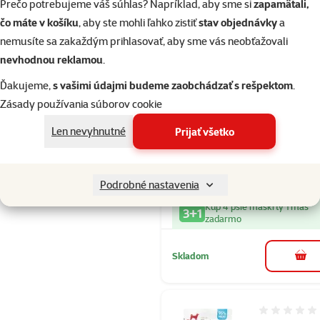
Prečo potrebujeme váš súhlas? Napríklad, aby sme si
zapamätali,
čo máte v košíku
, aby ste mohli ľahko zistiť
stav objednávky
a
Skladom
do k
nemusíte sa zakaždým prihlasovať, aby sme vás neobťažovali
nevhodnou reklamou
.
Hodnotenie 
Ďakujeme,
s vašimi údajmi budeme zaobchádzať s rešpektom
.
Brit Raw Trea
Zásady používania súborov cookie
Immunity
Len nevyhnutné
Prijať všetko
maškrty jahň
kura 40 g
Cena
5,99 €
Podrobné nastavenia
Kúp 4 psie maškrty 1 máš
3+1
zadarmo
Skladom
do k
Hodnotenie 