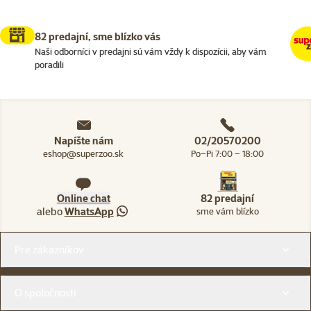
82 predajní, sme blízko vás
Naši odborníci v predajni sú vám vždy k dispozícii, aby vám
poradili
Napíšte nám
02/20570200
eshop@superzoo.sk
Po–Pi 7:00 – 18:00
Online chat
82 predajní
alebo
WhatsApp
sme vám blízko
Menu v pätičke
Pre zákazníkov
O spoločnosti