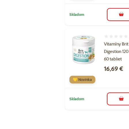
Skladom
do k
Hodnotenie 
Vitamíny Brit
Digestion 120
60 tabliet
Cena
16,69 €
💛 Novinka
Skladom
do k