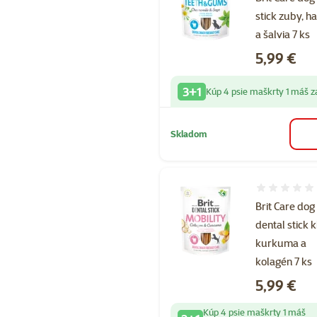
stick zuby, 
a šalvia 7 ks
Cena
5,99 €
3+1
Kúp 4 psie maškrty 1 máš 
Skladom
Hodnotenie 
Brit Care dog
dental stick k
kurkuma a
kolagén 7 ks
Cena
5,99 €
Kúp 4 psie maškrty 1 máš