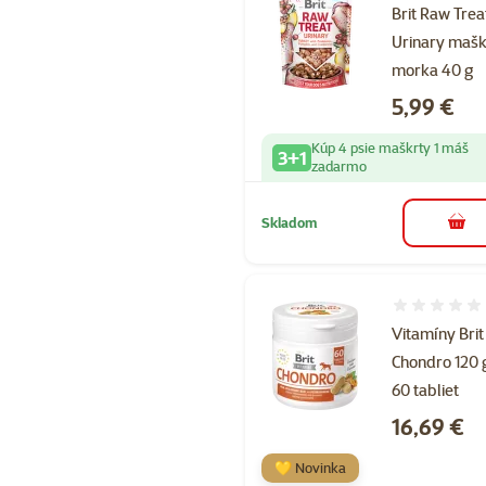
Brit Raw Trea
Urinary mašk
morka 40 g
Cena
5,99 €
Kúp 4 psie maškrty 1 máš
3+1
zadarmo
Skladom
do k
Hodnotenie 
Vitamíny Brit
Chondro 120 
60 tabliet
Cena
16,69 €
💛 Novinka