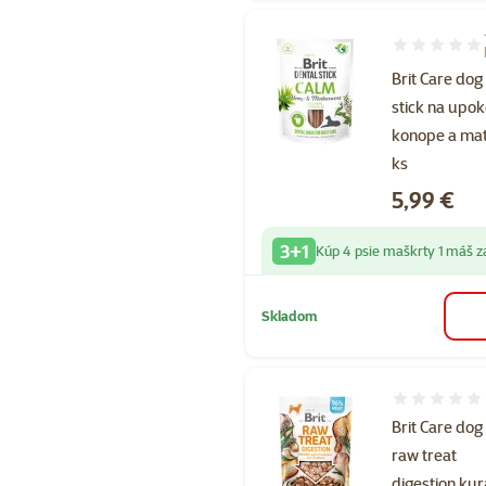
Hodnotenie 6
Brit Care dog
stick na upok
konope a mat
ks
Cena
5,99 €
3+1
Kúp 4 psie maškrty 1 máš 
Skladom
Hodnotenie 
Brit Care dog
raw treat
digestion kur