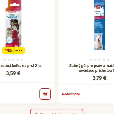
značka
Hodnotenie 0%
Hodnote
zubná kefka na prst 2 ks
Zubný gél pre psov a mačk
hovädzou príchuťou 
Cena
3,59 €
Cena
3,79 €
Nedostupné
do košíka