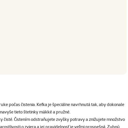
uke počas čistenia. Kefka je špeciálne navrhnutá tak, aby dokonale
 navyše tieto štetinky mäkké a pružné.
ky čisté. Čistením odstraňujete zvyšky potravy a znižujete množstvo
arostlivosti o zviera a jej pravidelnosť je veľmi prospešná. Zubnú