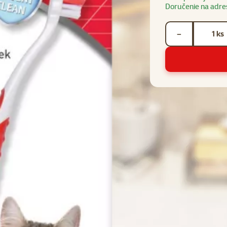
Doručenie na adre
Počet kusov *
ks
−