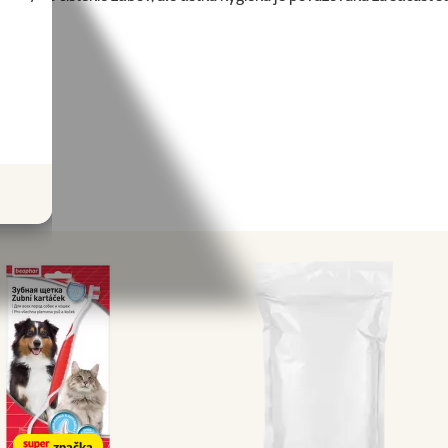
ovania.
ametre
značka