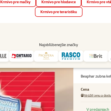
Krmivo pre mačky
Krmivo pre hlodavce
Krmivo pre vt
📱 Stiahnite si novú aplikáciu Super zoo.
Viac informácií
Krmivo pre teraristiku
op
Akcie a zľavy
Predajne
Služby
Poradňa
Pomáh
82
Najobľúbenejšie značky
potreby
Beaphar zubna kefka obojstranna
Beaphar zubna ke
Cena
Strážiť cenu a dost
V predajniach