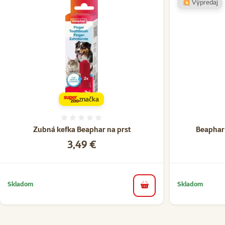
💥 Výpredaj
značka
Hodnotenie 0%
Zubná kefka Beaphar na prst
Beaphar 
Cena
3,49 €
Skladom
Skladom
do košíka