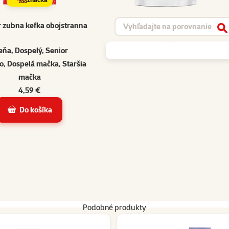
Vyhľadávanie produktu
 zubna kefka obojstranna
V
eňa, Dospelý, Senior
o, Dospelá mačka, Staršia
mačka
4,59 €
Do košíka
Podobné produkty