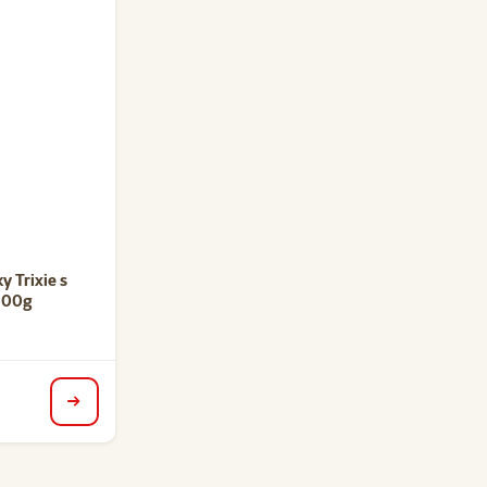
nie 0%
y Trixie s
100g
detail