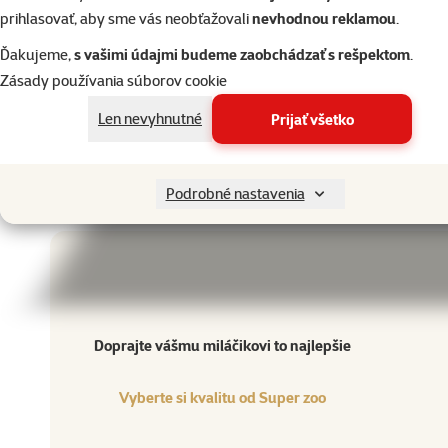
prihlasovať, aby sme vás neobťažovali
nevhodnou reklamou
.
kefku vymeňte zhruba po 3 mesiacoch alebo skôr v prípade opotreb
Ďakujeme,
s vašimi údajmi budeme zaobchádzať s rešpektom
.
Zásady používania súborov cookie
Par
Vek psa
Šteňa, Dospelý, Senior
Len nevyhnutné
Prijať všetko
Vek mačky
Mačiatko, Dospelá mačka, Staršia mačka
Značka
Beaphar
Katalógové číslo
244-15315
Podrobné nastavenia
EAN
8711231132263
Doprajte vášmu miláčikovi to najlepšie
Vyberte si kvalitu od Super zoo
Produkt
Doprajte vášmu miláčikovi to najlepšie
Vyberte si kvalitu od Super zoo