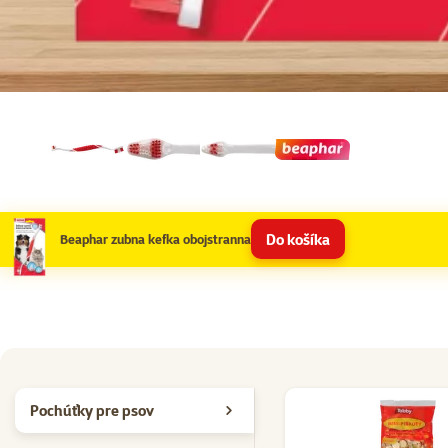
Do košíka
Beaphar zubna kefka obojstranna
Pochúťky pre psov