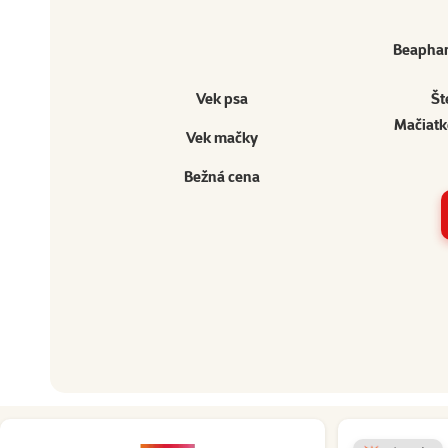
Beaphar
Vek psa
Št
Mačiatk
Vek mačky
Bežná cena
Ostatné