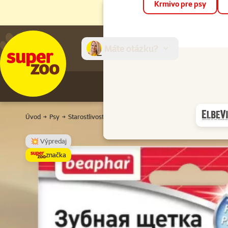
Krmivo pre psy
Máte otázku?
E-sh
Úvod
Psy
Starostlivosť o psy
Starostlivosť o zuby
Hygienické 
💥 Výpredaj
značka