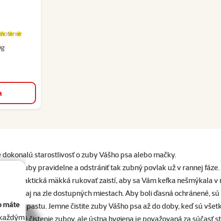
notenie
enie 100%, počet hodnotení: 5
0g
a
 dokonalú starostlivosť o zuby Vášho psa alebo mačky.
tiť mu zuby pravidelne a odstrániť tak zubný povlak už v rannej fáze.
mená. Praktická mäkká rukovať zaistí, aby sa Vám kefka nešmýkala v r
stia zuby aj na zle dostupných miestach. Aby boli ďasná ochránené, sú
o máte
r zubnú pastu. Jemne čistite zuby Vášho psa až do doby, keď sú všet
akaždým
ravidelné čistenie zubov, ale ústna hygiena je považovaná za súčasť st