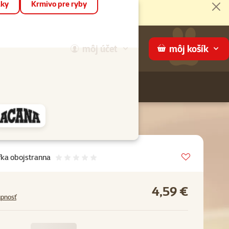
áky
Krmivo pre ryby
Zat
môj
účet
môj
košík
Hľadaj
ame
Vložit do 
fka obojstranna
Hodnotenie 0%
4,59 €
upnosť