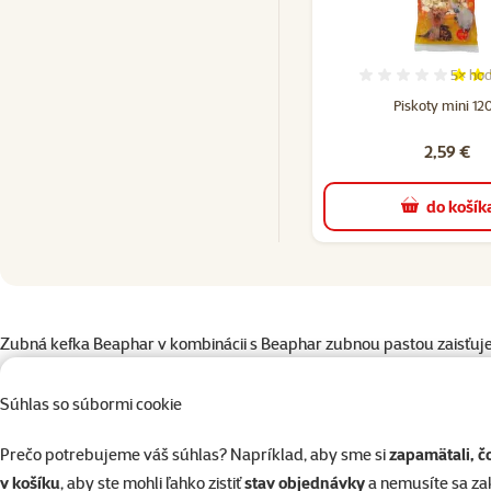
5×
hod
Hodnot
Piskoty mini 12
2,59 €
do košík
superzoo.product.detail.content
Zubná kefka Beaphar v kombinácii s Beaphar zubnou pastou zaisťuje
Aby ste predišli zlému dychu a kazeniu zubov Vášho psa, je nutné čis
Táto obojstranná zubná kefka sa dá použiť pre všetky veľkosti a ple
Súhlas so súbormi cookie
vyhovovala tvaru zubov. Rôzne dĺžky štetiniek uľahčujú čistenie a či
Prečo potrebujeme váš súhlas? Napríklad, aby sme si
zapamätali, č
Návod na použitie:
Pred použitím kefku navlhčite a aplikujte Beapha
v košíku
, aby ste mohli ľahko zistiť
stav objednávky
a nemusíte sa z
baktérií v ústach psa. Bude chvíľu trvať, kým si Váš psík zvykne na p