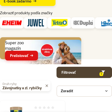
E-book zadarmo
Zobraziť produkty podľa značky
Aktuálne akcie
Super zoo
magazín
Prelistovať
Parametrický filter
Vybrané filtre
Produkty v kategorii Krmivo pre akvárijné ryby
Filtrovať
1
Druh ryby
Závojnatky a zl. rybičky
Zoradiť
Hodnotenie 0%