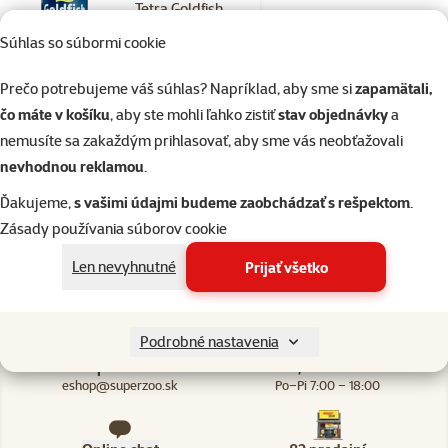
Tetra Goldfish
Granules 250ml
Súhlas so súbormi cookie
Bežná cena 6,49 €
Prečo potrebujeme váš súhlas? Napríklad, aby sme si
zapamätali,
5,49 €
family
cena
čo máte v košíku
, aby ste mohli ľahko zistiť
stav objednávky
a
☀️Letný tip
nemusíte sa zakaždým prihlasovať, aby sme vás neobťažovali
nevhodnou reklamou
.
Skladom
Ďakujeme,
s vašimi údajmi budeme zaobchádzať s rešpektom
.
do košíka
Zásady používania súborov cookie
Len nevyhnutné
Prijať všetko
Podrobné nastavenia
Napíšte nám
02/20570200
eshop@superzoo.sk
Po–Pi 7:00 – 18:00