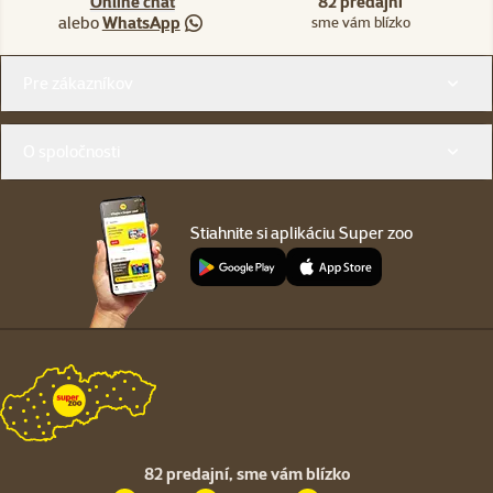
Online chat
82 predajní
alebo
WhatsApp
sme vám blízko
Menu v pätičke
Pre zákazníkov
O spoločnosti
Stiahnite si aplikáciu Super zoo
82 predajní,
sme vám blízko