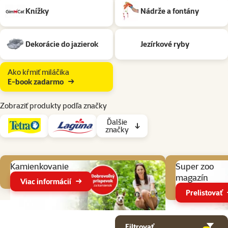
Knížky
Nádrže a fontány
Dekorácie do jazierok
Jezírkové ryby
Ako kŕmiť miláčika
E-book zadarmo
Zobraziť produkty podľa značky
Ďalšie
značky
Aktuálne akcie
Kamienkovanie
Super zoo
magazín
Viac informácií
Prelistovať
Parametrický filter
Vybrané filtre
Produkty v kategorii Potreby pre záhradné jazierka
Filtrovať