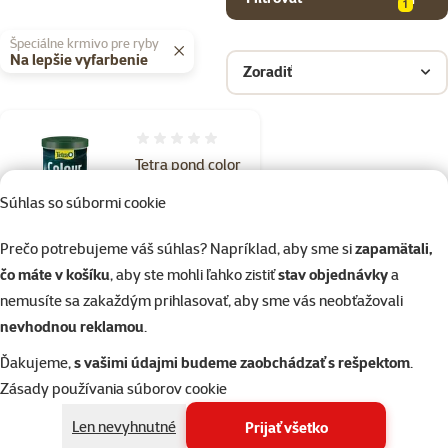
1
Špeciálne krmivo pre ryby
Na lepšie vyfarbenie
Zoradiť
Hodnotenie 0%
Tetra pond color
stick1 L
Súhlas so súbormi cookie
Cena
5,69 €
Prečo potrebujeme váš súhlas? Napríklad, aby sme si
zapamätali,
čo máte v košíku
, aby ste mohli ľahko zistiť
stav objednávky
a
Skladom
do košíka
nemusíte sa zakaždým prihlasovať, aby sme vás neobťažovali
nevhodnou reklamou
.
1×
Ďakujeme,
s vašimi údajmi budeme zaobchádzať s rešpektom
.
Hodnotenie 100%, počet hodnotení: 1
hodnotenie
Zásady používania súborov cookie
Tetra Pond Colour
Sticks 4L
Len nevyhnutné
Prijať všetko