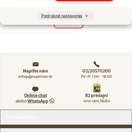
Cena
13,89 €
Podrobné nastavenia
Skladom
do košíka
Napíšte nám
02/20570200
eshop@superzoo.sk
Po–Pi 7:00 – 18:00
Online chat
82 predajní
alebo
WhatsApp
sme vám blízko
Menu v pätičke
Pre zákazníkov