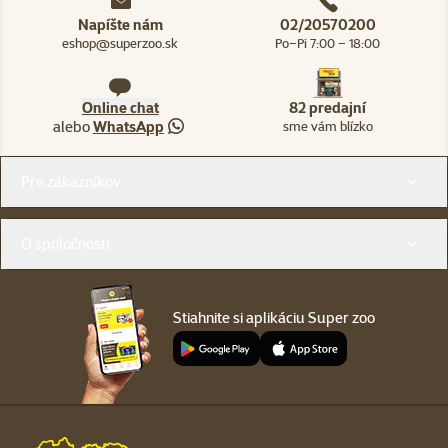
Napíšte nám
02/20570200
eshop@superzoo.sk
Po–Pi 7:00 – 18:00
Online chat
82 predajní
alebo
WhatsApp
sme vám blízko
Menu v pätičke
Pre zákazníkov
O spoločnosti
Stiahnite si aplikáciu Super zoo