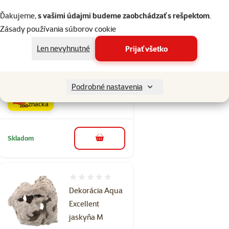
Skladom
do košíka
Ďakujeme,
s vašimi údajmi budeme zaobchádzať s rešpektom
.
Zásady používania súborov cookie
Hodnotenie 0%
Len nevyhnutné
Prijať všetko
Dekorácia Aqua
Excellent úkryt L
Cena
17,99 €
Podrobné nastavenia
značka
Skladom
do košíka
Hodnotenie 0%
Dekorácia Aqua
Excellent
jaskyňa M