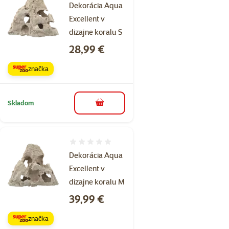
Dekorácia Aqua
Excellent v
dizajne koralu S
Cena
28,99 €
značka
Skladom
do košíka
Hodnotenie 0%
Dekorácia Aqua
Excellent v
dizajne koralu M
Cena
39,99 €
značka