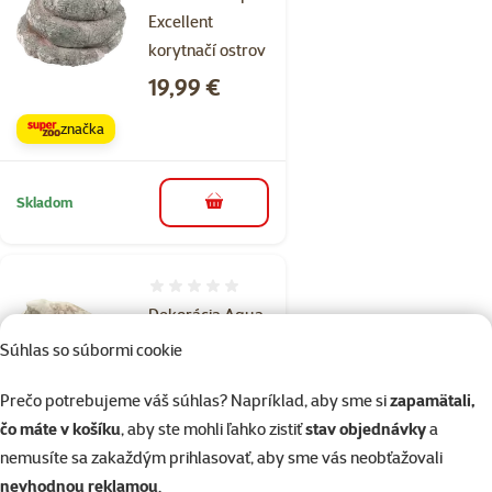
Excellent
korytnačí ostrov
Cena
19,99 €
značka
Skladom
do košíka
Hodnotenie 0%
Dekorácia Aqua
Excellent úkryt S
Súhlas so súbormi cookie
Cena
8,99 €
Prečo potrebujeme váš súhlas? Napríklad, aby sme si
zapamätali,
značka
čo máte v košíku
, aby ste mohli ľahko zistiť
stav objednávky
a
nemusíte sa zakaždým prihlasovať, aby sme vás neobťažovali
nevhodnou reklamou
.