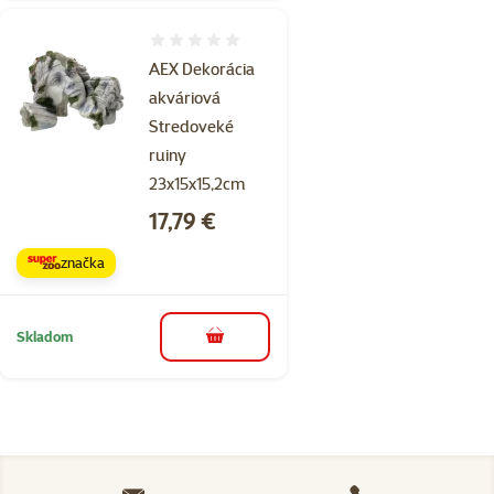
Hodnotenie 0%
AEX Dekorácia
akváriová
Stredoveké
ruiny
23x15x15,2cm
Cena
17,79 €
značka
Skladom
do košíka