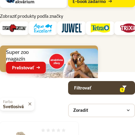
E-book zadarmo
akvárium
Zobraziť produkty podľa značky
Aktuálne akcie
Super zoo
magazín
Prelistovať
Parametrický filter
Vybrané filtre
Produkty v kategorii Dekorácie a doplnky do akvária
Filtrovať
1
Farba
Svetlosivá
Zoradiť
Hodnotenie 0%