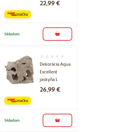
Cena
22,99 €
značka
Skladom
do košíka
Hodnotenie 0%
Dekorácia Aqua
Excellent
jaskyňa L
Cena
26,99 €
značka
Skladom
do košíka