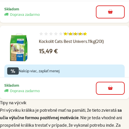
Skladom
do košíka
Doprava zadarmo
1×
hodnotenie
Hodnotenie 100%, počet hodnotení: 1
Kockolit Cats Best Univers.11kg(20l)
Cena
15,49 €
%
Nakúp viac, zaplať menej
Skladom
do košíka
Doprava zadarmo
Tipy na výcvik
Pri výcviku králika je potrebné mať na pamäti, že tieto zvieratá
sa
učia výlučne formou pozitívnej motivácie
. Nie je teda vhodné ani
prospešné králika trestať v prípade, že vykonal potrebu inde. Za