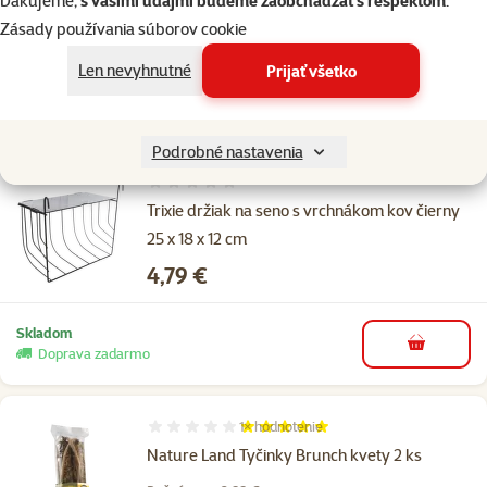
Ďakujeme,
s vašimi údajmi budeme zaobchádzať s rešpektom
.
Zásady používania súborov cookie
Len nevyhnutné
Prijať všetko
Podrobné nastavenia
Hodnotenie 0%
Trixie držiak na seno s vrchnákom kov čierny
25 x 18 x 12 cm
Cena
4,79 €
Skladom
do košíka
Doprava zadarmo
1×
hodnotenie
Hodnotenie 100%, počet hodnotení: 1
Nature Land Tyčinky Brunch kvety 2 ks