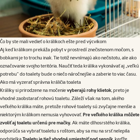
Čo by ste mali vedieť o králikoch ešte pred výcvikom
Aj keď králikom prekáža pobyt v prostredí znečistenom močom, s
bobkami je to trochu inak. Tie totiž nevnímajú ako nečistotu, ale ako
označovanie svojho teritória. Naučiť teda králika vykonávať aj „veľkú
potrebu“ do toalety bude o niečo náročnejšie a zaberie to viac času.
Ako má vyzerať správna králičia toaleta
Králiky si prirodzene na močenie
vyberajú rohy klietok
, preto je
vhodné zaobstarať
rohovú toaletu
. Záleží však na tom, akého
veľkého králika máte, pretože rohové toalety sú zvyčajne menšie a
niektorým králikom nemusia vyhovovať.
Pre veľkého králika môžete
zvoliť aj toaletu určenú pre mačky.
Ak máte dlhosrstého králika,
odporúča sa vybrať toaletu s roštom, aby sa mu na srsť nelepila
podstielka.
Toaletu je tiež vhodné umiestniť pod senník
, keďže