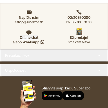
Napíšte nám
02/20570200
eshop@superzoo.sk
Po–Pi 7:00 – 18:00
Online chat
82 predajní
alebo
WhatsApp
sme vám blízko
Menu v pätičke
Pre zákazníkov
O spoločnosti
Stiahnite si aplikáciu Super zoo