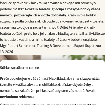
žiaduce správanie však králika chváľte a dávajte mu
odmeny v
podobe maškŕt.
Ak králik toaletu ignoruje a rozsýpa bobky všade
navôkol, pozbierajte ich a vložte do toalety
. Králik svoje bobky
rozpozná podľa čuchu a ak ich bude opakovane nachádzať v toalete,
časom mu to dôjde a začne tam chodiť. Dôležité je, aby si králik
toaletu obľúbil, preto ho v jej blízkosti hladkajte a chváľte. Uvidíte, že
to nebude trvať dlho a mimo toalety už žiadny bobok nenájdete.
Mgr. Robert Schemmer, Training & Development Expert Super zoo
1.3. 2026
Súhlas so súbormi cookie
Prečo potrebujeme váš súhlas? Napríklad, aby sme si
zapamätali,
čo máte v košíku
, aby ste mohli ľahko zistiť
stav objednávky
a
nemusíte sa zakaždým prihlasovať, aby sme vás neobťažovali
nevhodnou reklamou
.