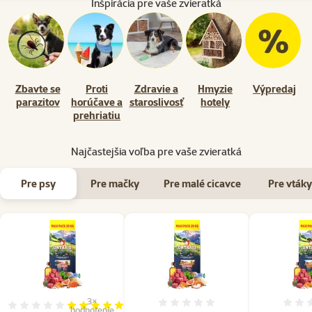
Inšpirácia pre vaše zvieratká
Zbavte se
Proti
Zdravie a
Hmyzie
Výpredaj
parazitov
horúčave a
staroslivosť
hotely
prehriatiu
Najčastejšia voľba pre vaše zvieratká
Pre psy
Pre mačky
Pre malé cicavce
Pre vtáky
3×
Hodnotenie 0%
Hodnotenie 100%, počet hodnotení: 3
hodnotenie