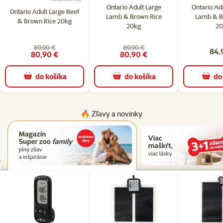
Ontario Adult Large
Ontario Ad
Ontario Adult Large Beef
Lamb & Brown Rice
Lamb & B
& Brown Rice 20kg
20kg
20
89,90 €
89,90 €
84,
80,90 €
80,90 €
do košíka
do košíka
do
🔥 Zľavy a novinky