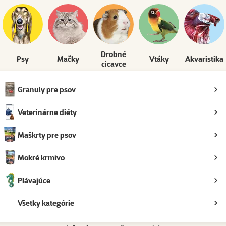
Drobné
Psy
Mačky
Vtáky
Akvaristika
cicavce
Granuly pre psov
Veterinárne diéty
Maškrty pre psov
Mokré krmivo
Plávajúce
Všetky
kategórie