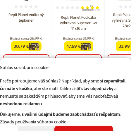
1×
Hodnotenie 0%
Hodnotenie 80%, počet hodn
hodnotenie
Repti Planet vnútorný
Repti Plan
Repti Planet Podložka
teplomer
výhrevná S
výhrevná Superior 5W
28x2
14x15 cm
Bežná cena 25,99 €
Bežná cena 21,99 €
Bežná cen
20,79 €
17,59 €
23,99
family
cena
family
cena
family
do košíka
do košíka
do
Súhlas so súbormi cookie
Prečo potrebujeme váš súhlas? Napríklad, aby sme si
zapamätali,
všetky produkty akcie
čo máte v košíku
, aby ste mohli ľahko zistiť
stav objednávky
a
nemusíte sa zakaždým prihlasovať, aby sme vás neobťažovali
Nakupujte podľa značiek
nevhodnou reklamou
.
Ďakujeme,
s vašimi údajmi budeme zaobchádzať s rešpektom
.
Zásady používania súborov cookie