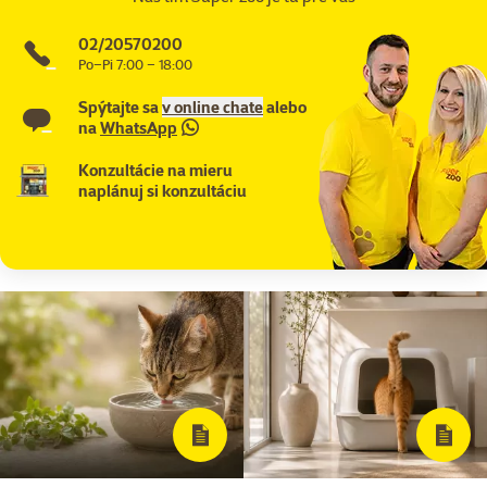
02/20570200
Po–Pi 7:00 – 18:00
Spýtajte sa
v online chate
alebo
na
WhatsApp
Konzultácie na mieru
naplánuj si konzultáciu