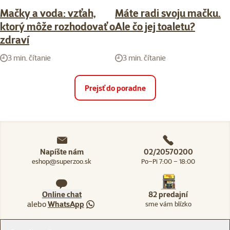
Mačky a voda: vzťah,
Máte radi svoju mačku.
ktorý môže rozhodovať o
Ale čo jej toaletu?
zdraví
3 min. čítanie
3 min. čítanie
Prejsť do poradne
Napíšte nám
02/20570200
eshop@superzoo.sk
Po–Pi 7:00 – 18:00
Online chat
82 predajní
alebo
WhatsApp
sme vám blízko
Menu v pätičke