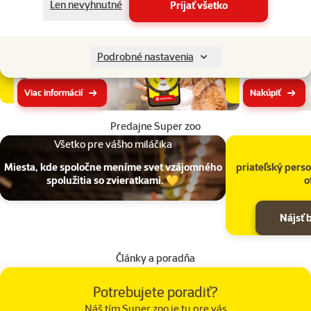
Všetky značky
Len nevyhnutné
Prijať všetko
Medzinárodný
Cool výbava
deň mačiek
na celé leto
Podrobné nastavenia
Vytoč si zľavu až 30
%
Viac informácií
Nakúpiť
Predajne Super zoo
Všetko pre vášho miláčika
Miesta, kde spoločne meníme svet vzájomného
priateľský perso
spolužitia so zvieratkami. 💛
o
Nájsť 
Články a poradňa
Potrebujete poradiť?
Náš tím Super zoo je tu pre vás