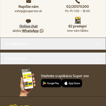
Napíšte nám
02/20570200
eshop@superzoo.sk
Po–Pi 7:00 – 18:00
Online chat
82 predajní
alebo
WhatsApp
sme vám blízko
Menu v pätičke
Pre zákazníkov
O spoločnosti
Stiahnite si aplikáciu Super zoo