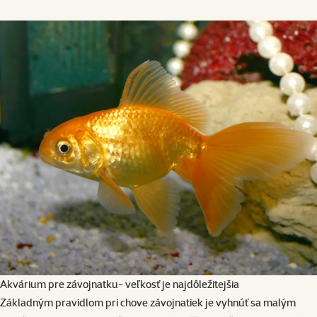
Akvárium pre závojnatku- veľkosť je najdôležitejšia
Základným pravidlom pri chove závojnatiek je vyhnúť sa malým