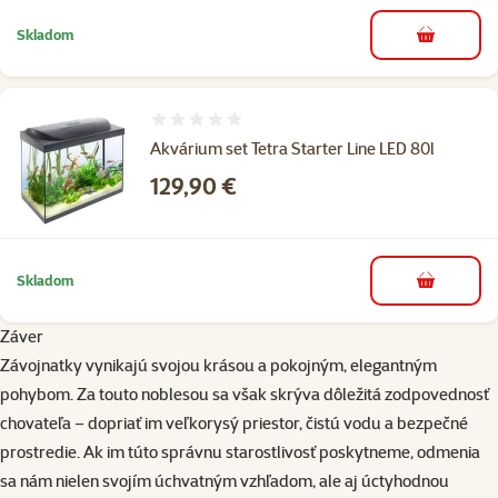
Skladom
do košíka
Hodnotenie 0%
Akvárium set Tetra Starter Line LED 80l
Cena
129,90 €
Skladom
do košíka
Záver
Závojnatky vynikajú svojou krásou a pokojným, elegantným
pohybom. Za touto noblesou sa však skrýva dôležitá zodpovednosť
chovateľa – dopriať im veľkorysý priestor, čistú vodu a bezpečné
prostredie. Ak im túto správnu starostlivosť poskytneme, odmenia
sa nám nielen svojím úchvatným vzhľadom, ale aj úctyhodnou