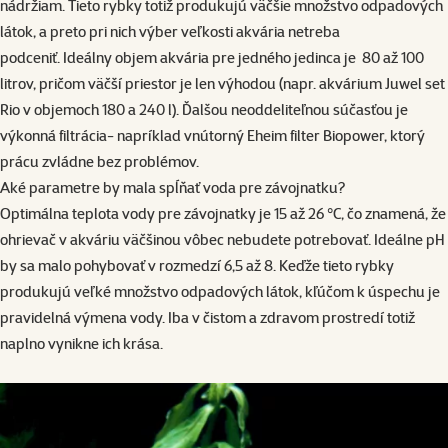
nádržiam. Tieto rybky totiž produkujú väčšie množstvo odpadových
látok, a preto pri nich výber veľkosti akvária netreba
podceniť. Ideálny objem akvária pre jedného jedinca je 80 až 100
litrov, pričom väčší priestor je len výhodou (napr.
akvárium Juwel set
Rio v objemoch 180 a 240 l
). Ďalšou neoddeliteľnou súčasťou je
výkonná filtrácia- napríklad vnútorný
Eheim filter Biopower
, ktorý
prácu zvládne bez problémov.
Aké parametre by mala spĺňať voda pre závojnatku?
Optimálna teplota vody pre závojnatky je 15 až 26 °C, čo znamená, že
ohrievač v akváriu väčšinou vôbec nebudete potrebovať. Ideálne pH
by sa malo pohybovať v rozmedzí 6,5 až 8. Keďže tieto rybky
produkujú veľké množstvo odpadových látok, kľúčom k úspechu je
pravidelná výmena vody. Iba v čistom a zdravom prostredí totiž
naplno vynikne ich krása.