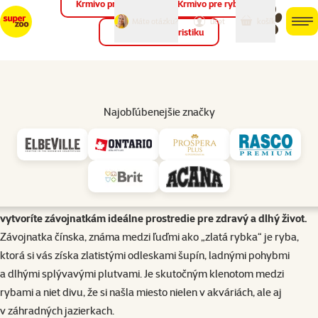
Krmivo pre vtáky
Krmivo pre ryby
môj
môj
Máte otázku?
košík
účet
men
Krmivo pre teraristiku
Hľad
Akvaristika
Závojnatka čínska (Carassius auratus)
Najobľúbenejšie značky
Závojnatka čínska (Carassius auratus), známa aj ako zlatá rybka,
patrí medzi najobľúbenejšie okrasné ryby. V článku sa dozviete,
aké akvárium je pre ňu vhodné, aké podmienky vody potrebuje, s
akými rybami ju nechovať a ako ju správne kŕmiť. Nechýbajú ani
praktické tipy na výber rastlín, dekorácií a techniky, vďaka ktorým
vytvoríte závojnatkám ideálne prostredie pre zdravý a dlhý život.
Závojnatka čínska, známa medzi ľuďmi ako „zlatá rybka“ je ryba,
ktorá si vás získa zlatistými odleskami šupín, ladnými pohybmi
a dlhými splývavými plutvami. Je skutočným klenotom medzi
rybami a niet divu, že si našla miesto nielen v akváriách, ale aj
v záhradných jazierkach.