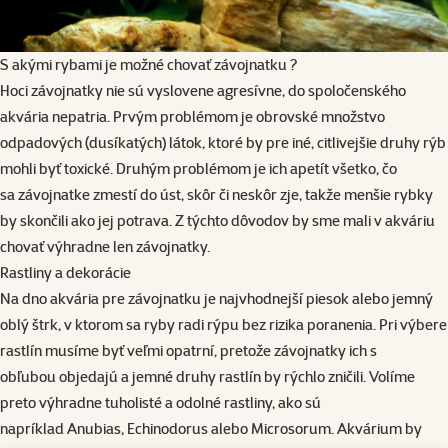
S akými rybami je možné chovať závojnatku ?
Hoci závojnatky nie sú vyslovene agresívne, do spoločenského
akvária nepatria. Prvým problémom je obrovské množstvo
odpadových (dusíkatých) látok, ktoré by pre iné, citlivejšie druhy rýb
mohli byť toxické. Druhým problémom je ich apetít všetko, čo
sa závojnatke zmestí do úst, skôr či neskôr zje, takže menšie rybky
by skončili ako jej potrava. Z týchto dôvodov by sme mali v akváriu
chovať výhradne len závojnatky.
Rastliny a dekorácie
Na dno akvária pre závojnatku je najvhodnejší piesok alebo jemný
oblý štrk, v ktorom sa ryby radi rýpu bez rizika poranenia. Pri výbere
rastlín musíme byť veľmi opatrní, pretože závojnatky ich s
obľubou objedajú a jemné druhy rastlín by rýchlo zničili. Volíme
preto výhradne tuholisté a odolné rastliny, ako sú
napríklad Anubias, Echinodorus alebo Microsorum. Akvárium by