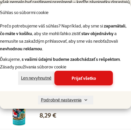
však nemalo byť rastlinami preplnené – keďže závojnatky dorastajú
do úctyhodných 12 až 16 cm a sú to aktívni plavci, potrebujú
Súhlas so súbormi cookie
predovšetkým dostatok voľného priestoru.
Aké je vhodné krmivo ?
Prečo potrebujeme váš súhlas? Napríklad, aby sme si
zapamätali,
Závojnatky skutočne nie sú vyberavé a s obrovským apetítom
čo máte v košíku
, aby ste mohli ľahko zistiť
stav objednávky
a
skonzumujú prakticky čokoľvek. Základom ich jedálnička by však
nemusíte sa zakaždým prihlasovať, aby sme vás neobťažovali
mali byť kvalitné granulz určené špeciálne pre závojnatky. Vhodným
nevhodnou reklamou
.
granulovaným krmivom sú
Ďakujeme,
s vašimi údajmi budeme zaobchádzať s rešpektom
.
pelety
Tetra Pond Sticks
,
Tetra Pond Variety
alebo
Zásady používania súborov cookie
zmeska
Tetra Pond Multimix
. Tento suchý základ je výborné z času
Len nevyhnutné
na čas spestriť mrazeným krmivom, prípadne obareným lúpaným
Prijať všetko
hráškom, ktorý im pomáha s trávením.
Hodnotenie 0%
Podrobné nastavenia
Tetra pond multimix 1L
Cena
8,29 €