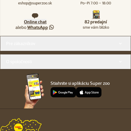
eshop@superzoo.sk
Po–Pi 7:00 – 18:00
Online chat
82 predajní
alebo
WhatsApp
sme vám blízko
Menu v pätičke
Pre zákazníkov
O spoločnosti
Stiahnite si aplikáciu Super zoo