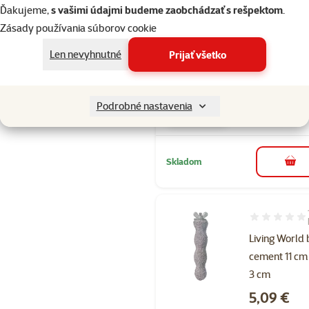
Ďakujeme,
s vašimi údajmi budeme zaobchádzať s rešpektom
.
Dog Fantasy
Zásady používania súborov cookie
miska
šróbovacia 1
Len nevyhnutné
Prijať všetko
cm 0,95 l ner
Cena
4,29 €
Podrobné nastavenia
značka
Skladom
do k
Hodnotenie 8
Living World 
cement 11 cm
3 cm
Cena
5,09 €