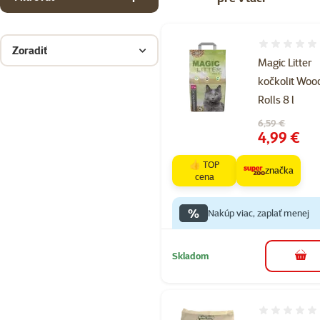
Hodnotenie 
Zoradiť
Magic Litter
kočkolit Woo
Rolls 8 l
Pôvodná cena
6,59 €
Cena
4,99 €
👍 TOP
značka
cena
%
Nakúp viac, zaplať menej
Skladom
do k
Hodnotenie 