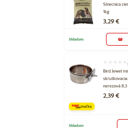
Slnecnica cie
1kg
Cena
3,29 €
Skladom
do k
Hodnotenie 2
Bird Jewel m
skrutkovacia
nerezová 8,3 
Cena
2,39 €
značka
Skladom