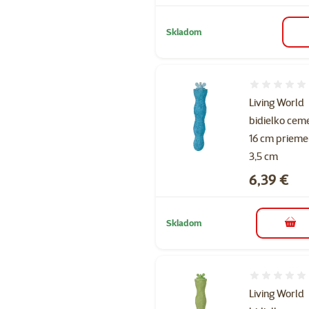
Skladom
Hodnotenie 
Living World
bidielko cem
16 cm prieme
3,5 cm
Cena
6,39 €
Skladom
do k
Hodnotenie 
Living World