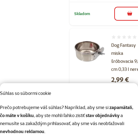
Skladom
do k
Hodnotenie 
Dog Fantasy
miska
šróbovacia 9
cm 0,33 l ner
Cena
2,99 €
značka
Súhlas so súbormi cookie
Prečo potrebujeme váš súhlas? Napríklad, aby sme si
zapamätali,
Skladom
do k
čo máte v košíku
, aby ste mohli ľahko zistiť
stav objednávky
a
nemusíte sa zakaždým prihlasovať, aby sme vás neobťažovali
nevhodnou reklamou
.
Hodnotenie 