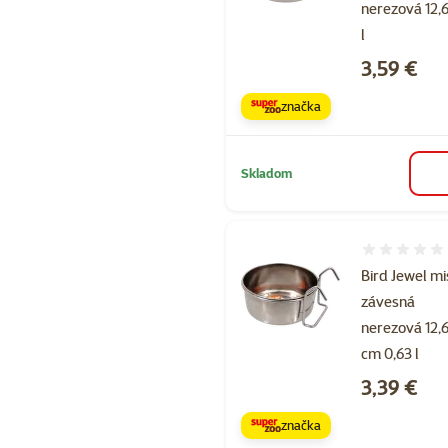
nerezová 12,
l
Cena
3,59 €
značka
Skladom
Hodnotenie 
Bird Jewel m
závesná
nerezová 12,
cm 0,63 l
Cena
3,39 €
značka