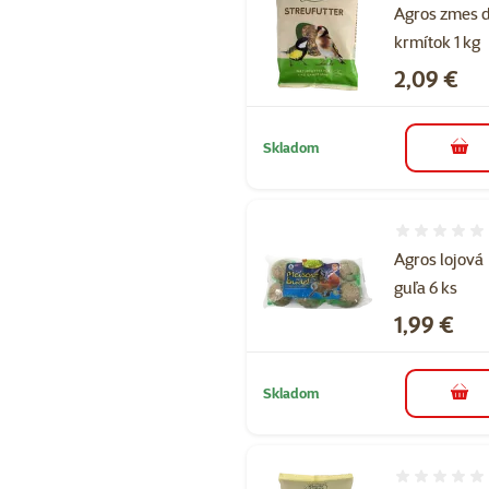
Agros zmes 
krmítok 1 kg
Cena
2,09 €
Skladom
do k
Hodnotenie 
Agros lojová
guľa 6 ks
Cena
1,99 €
Skladom
do k
Hodnotenie 