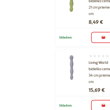
bidielko cem
21 cm prieme
cm
Cena
8,49 €
Skladom
do k
Hodnotenie 
Living World
bidielko cem
34 cm prieme
cm
Cena
15,69 €
Skladom
do k