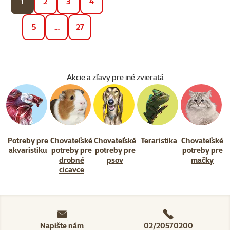
1
2
3
4
5
…
27
Akcie a zľavy pre iné zvieratá
Potreby pre
Chovateľské
Chovateľské
Teraristika
Chovateľské
akvaristiku
potreby pre
potreby pre
potreby pre
drobné
psov
mačky
cicavce
Napíšte nám
02/20570200