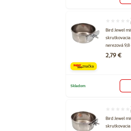
Hodnotenie 4
Bird Jewel m
skrutkovacia
nerezová 9,8 
Cena
2,79 €
značka
Skladom
Hodnotenie 1
Bird Jewel m
skrutkovacia