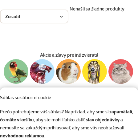
Nenašli sa žiadne produkty
Zoradiť
Akcie a zľavy pre iné zvieratá
Chovateľské
Potreby pre
Chovateľské
Chovateľské
Chovateľské
Súhlas so súbormi cookie
potreby pre
akvaristiku
potreby pre
potreby pre
potreby pre
vtáky
drobné
psov
mačky
cicavce
Prečo potrebujeme váš súhlas? Napríklad, aby sme si
zapamätali,
čo máte v košíku
, aby ste mohli ľahko zistiť
stav objednávky
a
nemusíte sa zakaždým prihlasovať, aby sme vás neobťažovali
nevhodnou reklamou
.