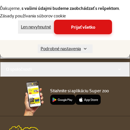
Napíšte nám
02/20570200
Ďakujeme,
s vašimi údajmi budeme zaobchádzať s rešpektom
.
eshop@superzoo.sk
Po–Pi 7:00 – 18:00
Zásady používania súborov cookie
Len nevyhnutné
Prijať všetko
Online chat
82 predajní
alebo
WhatsApp
sme vám blízko
Menu v pätičke
Podrobné nastavenia
Pre zákazníkov
O spoločnosti
Stiahnite si aplikáciu Super zoo