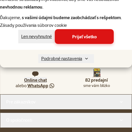
Chovateľské
Chovateľské
Chovateľské
Chovateľské
Potreby pre
nevhodnou reklamou
.
potreby pre
potreby pre
potreby pre
potreby pre
akvaristiku
Ďakujeme,
s vašimi údajmi budeme zaobchádzať s rešpektom
.
psov
drobné
vtáky
mačky
cicavce
Zásady používania súborov cookie
Len nevyhnutné
Prijať všetko
Napíšte nám
02/20570200
Podrobné nastavenia
eshop@superzoo.sk
Po–Pi 7:00 – 18:00
Online chat
82 predajní
alebo
WhatsApp
sme vám blízko
Menu v pätičke
Pre zákazníkov
O spoločnosti