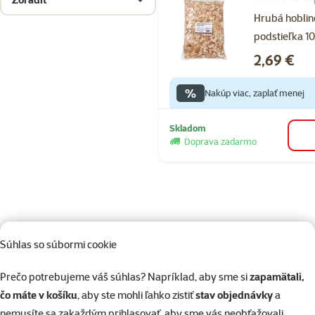
Hodnotenie 1
Hrubá hobli
podstieľka 10
Cena
2,69 €
%
Nakúp viac, zaplať menej
Skladom
Doprava zadarmo
Akcie a zľavy pre iné zvieratá
Súhlas so súbormi cookie
Prečo potrebujeme váš súhlas? Napríklad, aby sme si
zapamätali,
čo máte v košíku
, aby ste mohli ľahko zistiť
stav objednávky
a
nemusíte sa zakaždým prihlasovať, aby sme vás neobťažovali