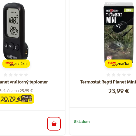
značka
značka
Hodnotenie 0%
Hodnote
lanet vnútorný teplomer
Termostat Repti Planet Min
Cena
23,99 €
Bežná cena 25,99 €
20,79 €
family
cena
Skladom
do košíka