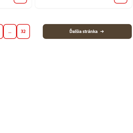
…
32
Ďalšia stránka