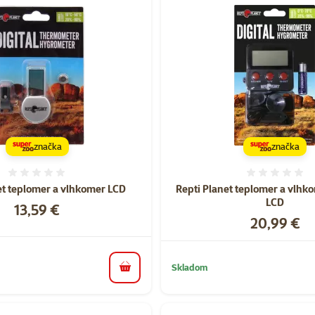
značka
značka
Hodnotenie 0%
Hodnote
et teplomer a vlhkomer LCD
Repti Planet teplomer a vlhk
LCD
Cena
13,59 €
Cena
20,99 €
Skladom
do košíka