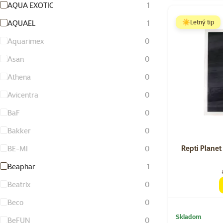
AQUA EXOTIC
1
☀️Letný tip
AQUAEL
1
Aquarimex
0
Asan
0
Athena
0
Avicentra
0
BaF
0
Bakker
0
Repti Plane
BE-MI
0
Beaphar
1
Beatrix
0
Beco
0
Skladom
BeFUN
0