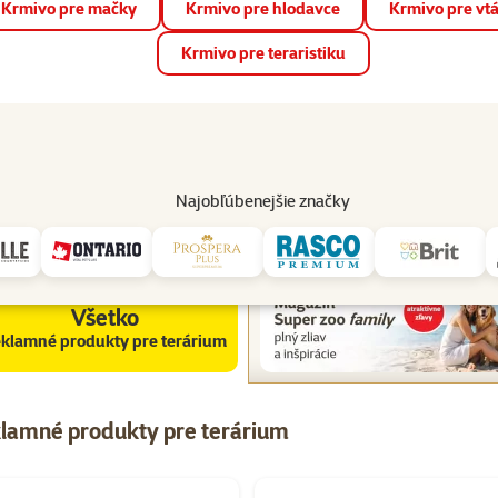
Krmivo pre mačky
Krmivo pre hlodavce
Krmivo pre vt
📱 Stiahnite si novú aplikáciu Super zoo.
Viac informácií
Krmivo pre teraristiku
op
Akcie a zľavy
Predajne
Služby
Poradňa
Pomáh
82
Najobľúbenejšie značky
pre teraristiku
Všetky reklamné produkty pre teraristiku
Všetko
klamné produkty pre terárium
klamné produkty pre terárium