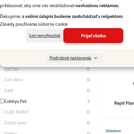
Skladom
Brit Premium by Nature
0
prihlasovať, aby sme vás neobťažovali
nevhodnou reklamou
.
Busy Buddy
0
Ďakujeme,
s vašimi údajmi budeme zaobchádzať s rešpektom
.
Zásady používania súborov cookie
Calibra
0
Len nevyhnutné
Prijať všetko
CANCAT
0
Canvit
0
Podrobné nastavenia
Carnilove
0
Cat Clin
0
Cat´s Best
0
Catit
0
Cobbys Pet
3
Repti Plan
CURE POINT
0
České seno
0
Skladom
Dafiko
0