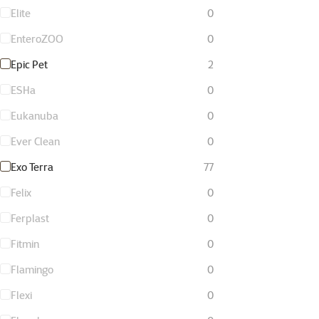
Elite
0
EnteroZOO
0
Epic Pet
2
ESHa
0
Eukanuba
0
Ever Clean
0
Exo Terra
77
Felix
0
Ferplast
0
Fitmin
0
Flamingo
0
Flexi
0