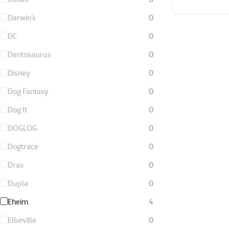
Darwin´s
0
DC
0
Dentosaurus
0
Disney
0
Dog Fantasy
0
Dog It
0
DOGLOG
0
Dogtrace
0
Drax
0
Dupla
0
Eheim
4
Elbeville
0