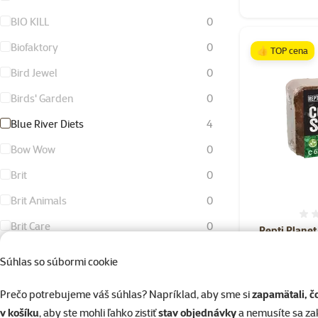
BIO KILL
0
Biofaktory
0
👍 TOP cena
Bird Jewel
0
Birds' Garden
0
Blue River Diets
4
Bow Wow
0
Brit
0
Brit Animals
0
Brit Care
0
Repti Planet
Brit Care Mini
0
Súhlas so súbormi cookie
Brit Fresh
0
Prečo potrebujeme váš súhlas? Napríklad, aby sme si
zapamätali, č
Brit Premium
0
v košíku
, aby ste mohli ľahko zistiť
stav objednávky
a nemusíte sa z