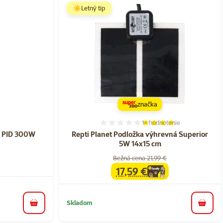
☀️Letný tip
značka
1×
hodnotenie
nie 0%
Hodnotenie 80%, počet ho
i PID 300W
Repti Planet Podložka výhrevná Superior
5W 14x15 cm
Bežná cena 21,99 €
17,59 €
family
cena
Skladom
do košíka
do koš