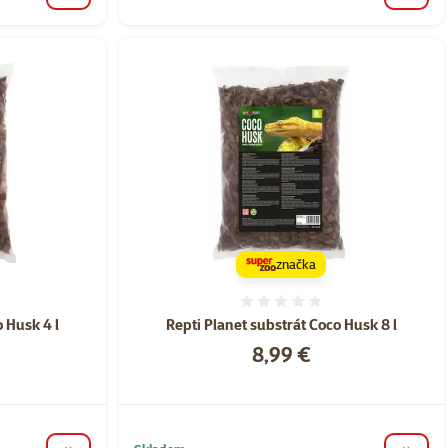
značka
nie 0%
Hodnotenie 0%
 Husk 4 l
Repti Planet substrát Coco Husk 8 l
Cena
8,99 €