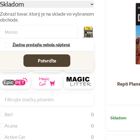
Skladom
Parametrický filter
Zobrazí tovar, ktorý je na sklade vo vybranom
obchode.
Žiadna predajňa nebola nájdená
Značky
Potvrďte
Repti Plan
Filtrujte značky písaním
8in1
0
Skladom
Acana
0
Active Cat
0