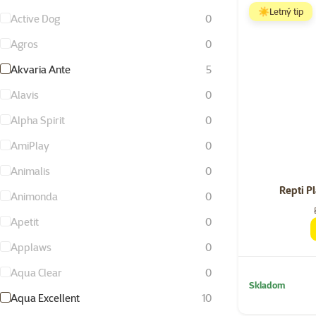
☀️Letný tip
Active Dog
0
Agros
0
Akvaria Ante
5
Alavis
0
Alpha Spirit
0
AmiPlay
0
Animalis
0
Repti P
Animonda
0
Apetit
0
Applaws
0
Aqua Clear
0
Skladom
Aqua Excellent
10