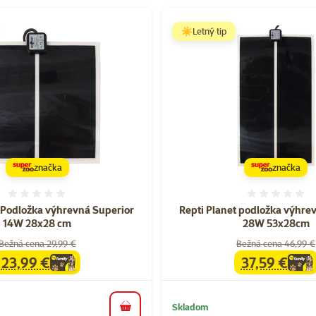
☀️Letný tip
značka
značka
Hodnotenie 0%
Hodnote
t Podložka výhrevná Superior
Repti Planet podložka výhre
14W 28x28 cm
28W 53x28cm
Bežná cena 29,99 €
Bežná cena 46,99 €
23,99 €
37,59 €
family
cena
family
cena
Skladom
do košíka