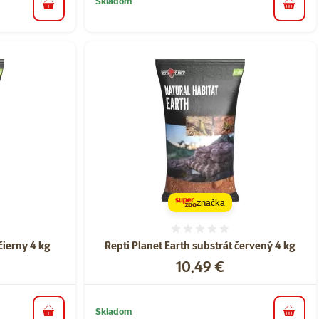
Skladom
do košíka
do koš
značka
nie 0%
Hodnotenie 0%
čierny 4 kg
Repti Planet Earth substrát červený 4 kg
Cena
10,49 €
Skladom
do košíka
do koš