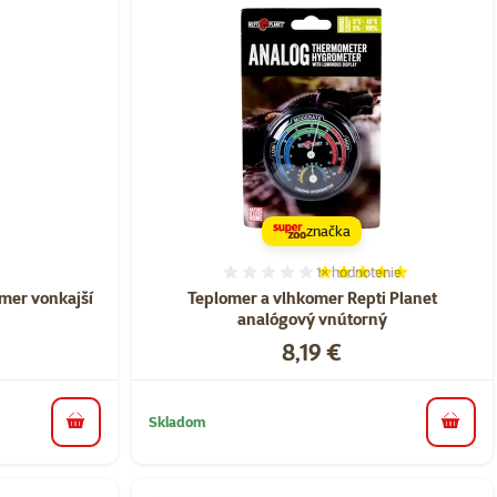
značka
1×
hodnotenie
nie 0%
Hodnotenie 100%, počet h
omer vonkajší
Teplomer a vlhkomer Repti Planet
analógový vnútorný
Cena
8,19 €
Skladom
do košíka
do koš