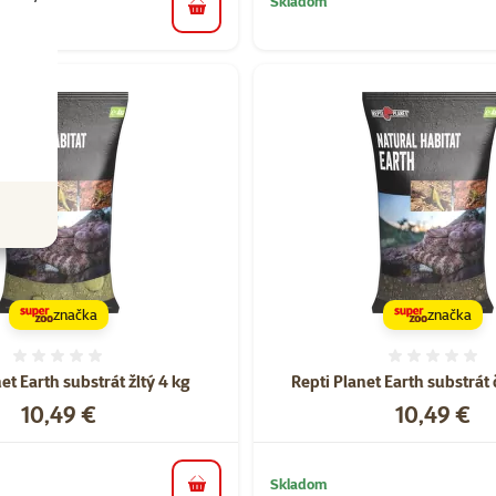
Skladom
do košíka
značka
značka
Hodnotenie 0%
Hodnote
et Earth substrát žltý 4 kg
Repti Planet Earth substrát 
Cena
Cena
10,49 €
10,49 €
Skladom
do košíka