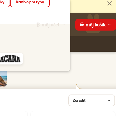
áky
Krmivo pre ryby
Zat
môj
účet
môj
košík
Hľadaj
ame
Zoradiť