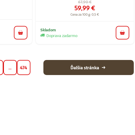
Pôvodná cena
67,90 €
Cena
59,99 €
Cena za 100 g: 0,5 €
Skladom
do košíka
do koš
Doprava zadarmo
…
474
Ďalšia stránka