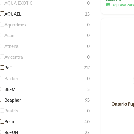
AQUA EXOTIC
0
Doprava za
AQUAEL
23
Aquarimex
0
Asan
0
Athena
0
Avicentra
0
BaF
217
Bakker
0
BE-MI
3
Beaphar
95
Ontario Pu
Beatrix
0
Beco
40
BeFUN
23