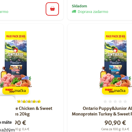
Skladom
do košíka
darmo
Doprava zadarmo
značka
značka
1×
hodnotenie
Hodnotenie 100%, počet hodnotení: 1
Hodnote
ult Large Chicken & Sweet
Ontario Puppy&Junior Al
Potatoes 20kg
Monoprotein Turkey & Sweet 
Cena
Cena
84,90 €
90,90 €
o máte
Cena za 100 g: 0,4 €
Cena za 100 g: 0,4 €
akaždým