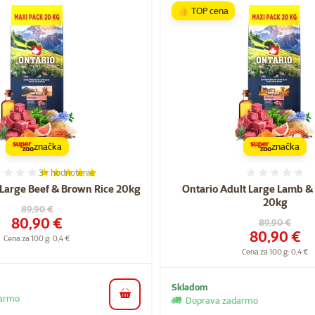
👍 TOP cena
značka
značka
3×
hodnotenie
Hodnotenie 100%, počet hodnotení: 3
Hodnote
 Large Beef & Brown Rice 20kg
Ontario Adult Large Lamb &
20kg
Pôvodná cena
89,90 €
Cena
80,90 €
Pôvodná cen
89,90 €
Cena
80,90 €
Cena za 100 g: 0,4 €
Cena za 100 g: 0,4 €
Skladom
darmo
do košíka
Doprava zadarmo