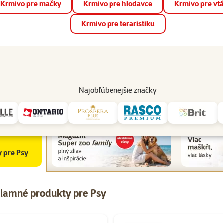
Krmivo pre mačky
Krmivo pre hlodavce
Krmivo pre vt
📱 Stiahnite si novú aplikáciu Super zoo.
Viac informácií
Krmivo pre teraristiku
op
Akcie a zľavy
Predajne
Služby
Poradňa
Pomáh
82
Najobľúbenejšie značky
psov
Všetky reklamné produkty pre psov
 pre Psy
klamné produkty pre Psy