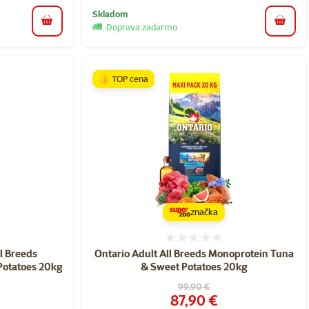
Skladom
do košíka
do koš
Doprava zadarmo
👍 TOP cena
značka
nie 0%
Hodnotenie 0%
l Breeds
Ontario Adult All Breeds Monoprotein Tuna
Potatoes 20kg
& Sweet Potatoes 20kg
Pôvodná cena
99,90 €
Cena
87,90 €