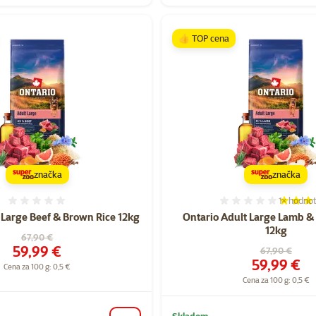
👍 TOP cena
značka
značka
1×
hodnot
Hodnotenie 0%
Hodnoten
 Large Beef & Brown Rice 12kg
Ontario Adult Large Lamb &
12kg
Pôvodná cena
67,90 €
Cena
59,99 €
Pôvodná cen
67,90 €
Cena
59,99 €
Cena za 100 g: 0,5 €
Cena za 100 g: 0,5 €
Skladom