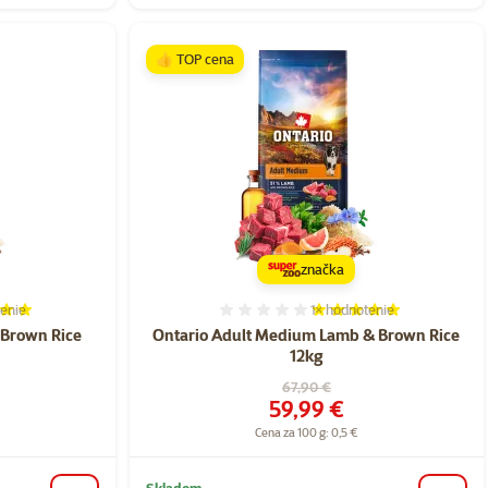
👍 TOP cena
značka
enie
1×
hodnotenie
ie 100%, počet hodnotení: 1
Hodnotenie 100%, počet h
 Brown Rice
Ontario Adult Medium Lamb & Brown Rice
12kg
a
Pôvodná cena
67,90 €
Cena
59,99 €
Cena za 100 g: 0,5 €
Skladom