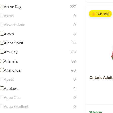
Active Dog
227
👍 TOP cena
Agros
0
Akvaria Ante
0
Alavis
8
Alpha Spirit
58
AmiPlay
323
Animalis
89
Animonda
40
Ontario Adult
Apetit
0
Applaws
4
Aqua Clear
0
Aqua Excellent
0
Skladom