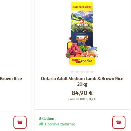
značka
nie 0%
Hodnotenie 0%
 Brown Rice
Ontario Adult Medium Lamb & Brown Rice
20kg
Cena
84,90 €
a
Cena za 100 g: 0,4 €
Skladom
Doprava zadarmo
do koš
do košíka