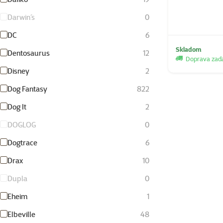
Darwin´s
0
DC
6
Skladom
Dentosaurus
12
Doprava za
Disney
2
Dog Fantasy
822
Dog It
2
DOGLOG
0
Dogtrace
6
Drax
10
Dupla
0
Eheim
1
Elbeville
48