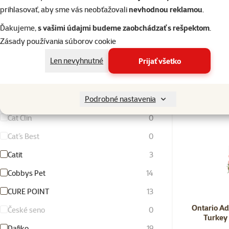
Brit Premium by Nature
52
prihlasovať, aby sme vás neobťažovali
nevhodnou reklamou
.
Busy Buddy
3
Ďakujeme,
s vašimi údajmi budeme zaobchádzať s rešpektom
.
Skladom
Doprava za
Zásady používania súborov cookie
Calibra
14
Len nevyhnutné
Prijať všetko
CANCAT
0
👍 TOP cena
Canvit
35
Podrobné nastavenia
Carnilove
129
Cat Clin
0
Cat´s Best
0
Catit
3
Cobbys Pet
14
CURE POINT
13
Ontario Ad
České seno
0
Turkey
Dafiko
19