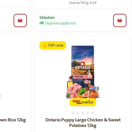
Cena za 100 g: 0,4 €
Skladom
do košíka
do koš
Doprava zadarmo
👍 TOP cena
značka
nie 0%
Hodnotenie 0%
own Rice 12kg
Ontario Puppy Large Chicken & Sweet
Potatoes 12kg
a