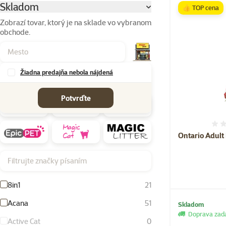
Skladom
Parametrický filter
👍 TOP cena
Zobrazí tovar, ktorý je na sklade vo vybranom
obchode.
Žiadna predajňa nebola nájdená
Značky
Potvrďte
Ontario Adult
Filtrujte značky písaním
8in1
21
Acana
51
Skladom
Doprava za
Active Cat
0