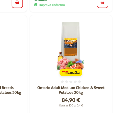
do košíka
do koš
Doprava zadarmo
značka
nie 0%
Hodnotenie 0%
l Breeds
Ontario Adult Medium Chicken & Sweet
otatoes 20kg
Potatoes 20kg
Cena
84,90 €
Cena za 100 g: 0,4 €