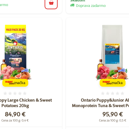
darmo
do košíka
Doprava zadarmo
značka
značka
Hodnotenie 0%
Hodnote
ppy Large Chicken & Sweet
Ontario Puppy&Junior Al
Potatoes 20kg
Monoprotein Tuna & Sweet P
Cena
Cena
84,90 €
95,90 €
Cena za 100 g: 0,4 €
Cena za 100 g: 0,5 €