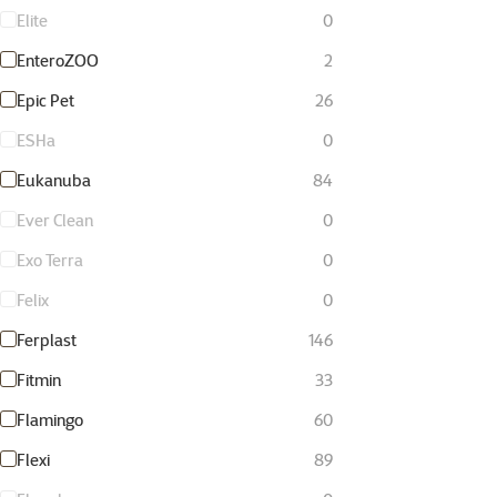
Elite
0
EnteroZOO
2
Epic Pet
26
ESHa
0
Eukanuba
84
Ever Clean
0
Exo Terra
0
Felix
0
Ferplast
146
Fitmin
33
Flamingo
60
Flexi
89