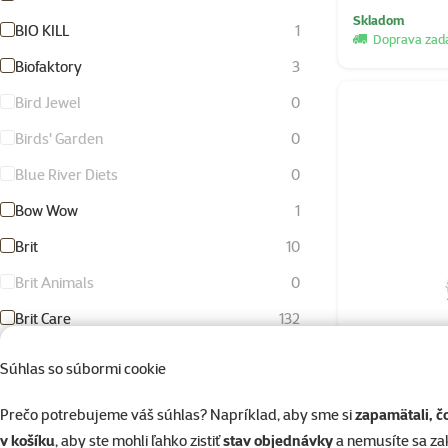
Skladom
BIO KILL
1
Doprava za
Biofaktory
3
Bird Jewel
0
Birds' Garden
0
Blue River Diets
0
Bow Wow
1
Brit
10
Brit Animals
0
Brit Care
132
Brit Care Mini
26
Ontario Ad
Súhlas so súbormi cookie
Brit Fresh
18
Prečo potrebujeme váš súhlas? Napríklad, aby sme si
zapamätali, č
Brit Premium
8
v košíku
, aby ste mohli ľahko zistiť
stav objednávky
a nemusíte sa z