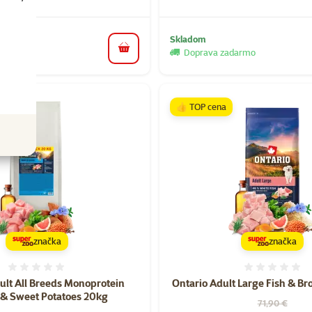
Skladom
darmo
Doprava zadarmo
do košíka
👍 TOP cena
značka
značka
Hodnotenie 0%
Hodnote
ult All Breeds Monoprotein
Ontario Adult Large Fish & Br
 & Sweet Potatoes 20kg
Pôvodná cen
71,90 €