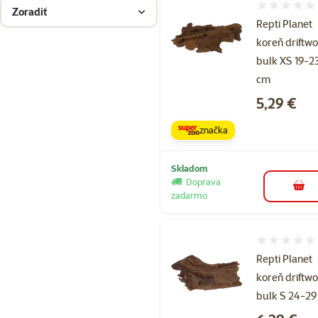
Hodnotenie 
Zoradiť
Repti Planet
koreň driftw
bulk XS 19-2
cm
Cena
5,29 €
značka
Skladom
Doprava
do k
zadarmo
Hodnotenie 
Repti Planet
koreň driftw
bulk S 24-29