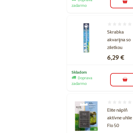
do k
zadarmo
Hodnotenie 
Skrabka
akvarijna so
ziletkou
Cena
6,29 €
Skladom
Doprava
do k
zadarmo
Hodnotenie 
Elite náplň
aktívne uhlie 
Flo 50