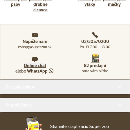
psov
drobné
vtáky
mačky
cicavce
Napíšte nám
02/20570200
eshop@superzoo.sk
Po–Pi 7:00 – 18:00
Online chat
82 predajní
alebo
WhatsApp
sme vám blízko
Menu v pätičke
Pre zákazníkov
O spoločnosti
Stiahnite si aplikáciu Super zoo