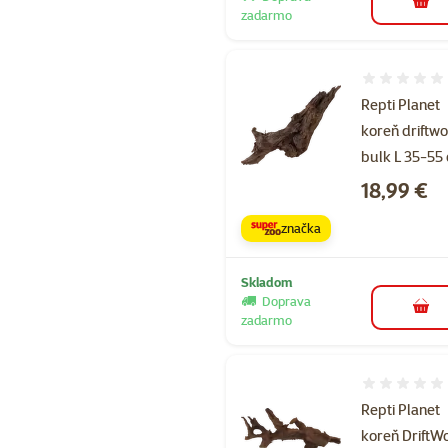
do k
zadarmo
Hodnotenie 
Repti Planet
koreň driftw
bulk L 35-55
Cena
18,99 €
značka
Skladom
Doprava
do k
zadarmo
Hodnotenie 
Repti Planet
koreň DriftW