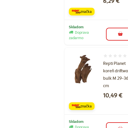
Cena
6,29 €
značka
Skladom
Doprava
do k
zadarmo
Hodnotenie 
Repti Planet
koreň driftw
bulk M 29-3
cm
Cena
10,49 €
značka
Skladom
Doprava