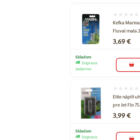
Hodnotenie 
Kefka Marina
Fluval mala 
Cena
3,69 €
Skladom
Doprava
do k
zadarmo
Hodnotenie 
Elite náplň uh
pre Jet Flo 75
Cena
3,99 €
Skladom
Doprava