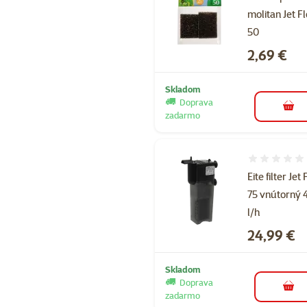
molitan Jet F
50
Cena
2,69 €
Skladom
Doprava
do k
zadarmo
Hodnotenie 
Eite filter Jet 
75 vnútorný 
l/h
Cena
24,99 €
Skladom
Doprava
do k
zadarmo