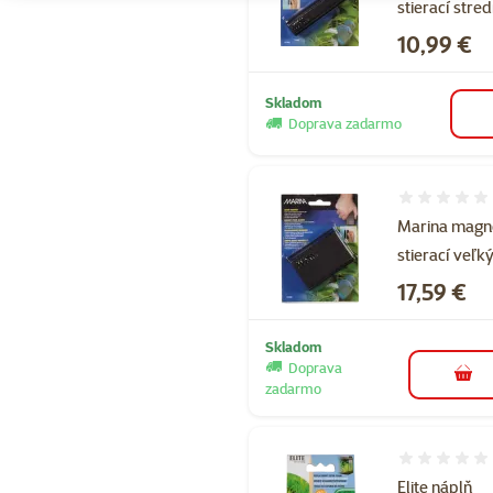
stierací stre
Cena
10,99 €
Skladom
Doprava zadarmo
Hodnotenie 
Marina magn
stierací veľk
Cena
17,59 €
Skladom
Doprava
do k
zadarmo
Hodnotenie 
Elite náplň