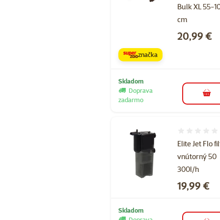
Bulk XL 55-1
cm
Cena
20,99 €
značka
Skladom
Doprava
do k
zadarmo
Hodnotenie 
Elite Jet Flo fi
vnútorný 50
300l/h
Cena
19,99 €
Skladom
Doprava