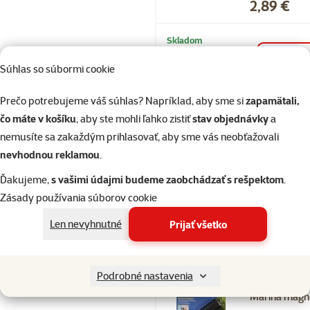
Cena
2,89 €
Skladom
Doprava
do k
zadarmo
Súhlas so súbormi cookie
Prečo potrebujeme váš súhlas? Napríklad, aby sme si
zapamätali,
Hodnotenie 1
čo máte v košíku
, aby ste mohli ľahko zistiť
stav objednávky
a
Marina magn
nemusíte sa zakaždým prihlasovať, aby sme vás neobťažovali
stierací malý
nevhodnou reklamou
.
Cena
8,49 €
Ďakujeme,
s vašimi údajmi budeme zaobchádzať s rešpektom
.
Zásady používania súborov cookie
Skladom
Len nevyhnutné
Prijať všetko
Doprava zadarmo
Podrobné nastavenia
Hodnotenie 1
Marina magn