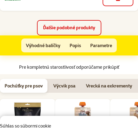
do košíka
Ďalšie podobné produkty
Vodidlo FLEXI Long 3 modré L
Výhodné balíčky
Popis
Parametre
Na začiatok stránky
Pre kompletnú starostlivosť odporúčame prikúpiť
Pochúťky pre psov
Výcvik psa
Vrecká na exkrementy
Súhlas so súbormi cookie