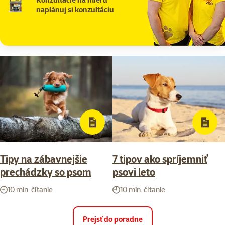
naplánuj si konzultáciu
Tipy na zábavnejšie
7 tipov ako spríjemniť
prechádzky so psom
psovi leto
10 min. čítanie
10 min. čítanie
Prejsť do poradne