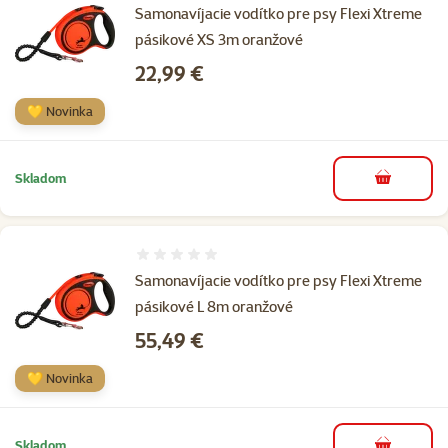
Samonavíjacie vodítko pre psy Flexi Xtreme
pásikové XS 3m oranžové
Cena
22,99 €
💛 Novinka
Skladom
do košíka
Hodnotenie 0%
Samonavíjacie vodítko pre psy Flexi Xtreme
pásikové L 8m oranžové
Cena
55,49 €
💛 Novinka
Skladom