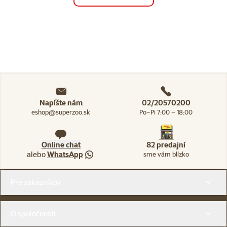
Napíšte nám
02/20570200
eshop@superzoo.sk
Po–Pi 7:00 – 18:00
Online chat
82 predajní
alebo
WhatsApp
sme vám blízko
Menu v pätičke
Pre zákazníkov
O spoločnosti