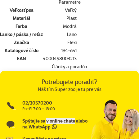
Parametre
Veľkosť psa
Veľký
Materiál
Plast
Farba
Modrá
Lanko / páska / reťaz
Lano
Značka
Flexi
Katalógové číslo
194-651
EAN
4000498003213
Články a poradňa
Potrebujete poradiť?
Náš tím Super zoo je tu pre vás
02/20570200
Po–Pi 7:00 – 18:00
Spýtajte sa
v online chate
alebo
na
WhatsApp
Konzultácie na mieru