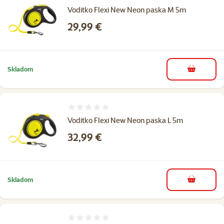
Voditko Flexi New Neon paska M 5m
Cena
29,99 €
Skladom
do košíka
Hodnotenie 0%
Voditko Flexi New Neon paska L 5m
Cena
32,99 €
Skladom
do košíka
Hodnotenie 0%