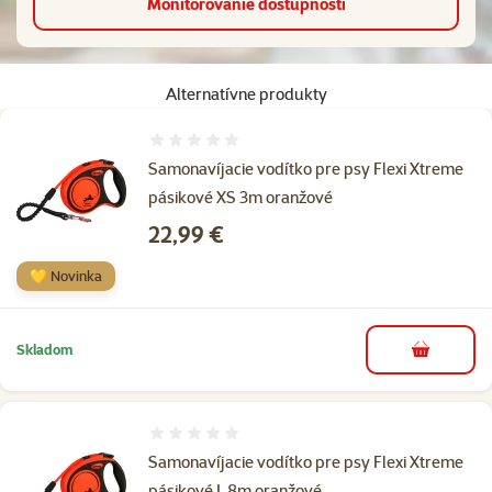
Monitorovanie dostupnosti
Alternatívne produkty
Hodnotenie 0%
Samonavíjacie vodítko pre psy Flexi Xtreme
pásikové XS 3m oranžové
Cena
22,99 €
💛 Novinka
Skladom
do košíka
Hodnotenie 0%
Samonavíjacie vodítko pre psy Flexi Xtreme
pásikové L 8m oranžové