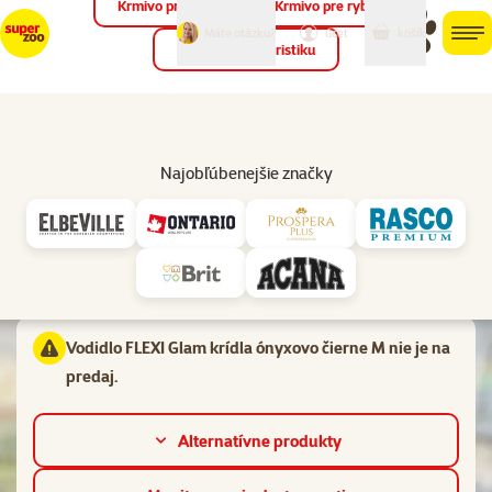
Krmivo pre vtáky
Krmivo pre ryby
môj
môj
Máte otázku?
košík
účet
men
Krmivo pre teraristiku
Hľad
Vl
Samonavíjacie vodítka
Najobľúbenejšie značky
Hodnotenie 0%
Vodidlo FLEXI Glam krídla ónyxovo čierne M
Materiál:
Plast
Vodidlo FLEXI Glam krídla ónyxovo čierne M nie je na
predaj.
Alternatívne produkty