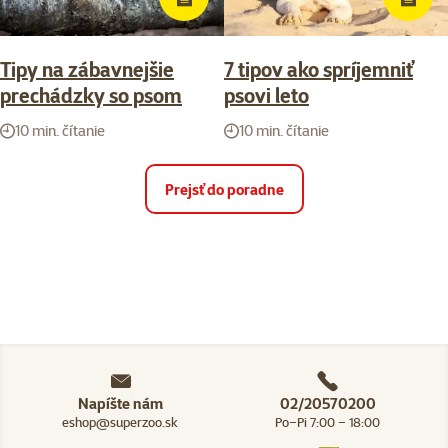
Tipy na zábavnejšie
7 tipov ako spríjemniť
prechádzky so psom
psovi leto
10 min. čítanie
10 min. čítanie
Prejsť do poradne
Napíšte nám
02/20570200
eshop@superzoo.sk
Po–Pi 7:00 – 18:00