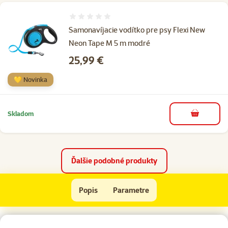
Hodnotenie 0%
Samonavíjacie vodítko pre psy Flexi New
Neon Tape M 5 m modré
Cena
25,99 €
💛 Novinka
Skladom
do košíka
Ďalšie podobné produkty
Vodidlo FLEXI Glam krídla ónyxovo čierne M
Popis
Parametre
Na začiatok stránky
superzoo.product.detail.content
Samonavíjacie páskové vodidlo s motívom krídel pre stredne veľké