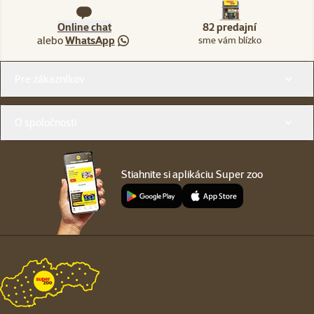
Online chat
82 predajní
alebo
WhatsApp
sme vám blízko
Menu v pätičke
Pre zákazníkov
O spoločnosti
Stiahnite si aplikáciu Super zoo