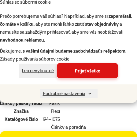
Súhlas so súbormi cookie
psy do hmotnosti 25 kg.
Navíjacie vodidlá flexi poskytují Vášmu psovi potrebnú voľnosť
Prečo potrebujeme váš súhlas? Napríklad, aby sme si
zapamätali,
výbehu. Vďaka brzdiacemu systému, ktorý je možné ovládať jednou
čo máte v košíku
, aby ste mohli ľahko zistiť
stav objednávky
a
rukou, máte svojho psa vždy pod kontrolou. Majú tiež krátke
nemusíte sa zakaždým prihlasovať, aby sme vás neobťažovali
blokovanie, ako dlho budete držať stopku vodidla, tak dlho bude
nevhodnou reklamou
.
vodidlo zabrzdené.
Ďakujeme,
s vašimi údajmi budeme zaobchádzať s rešpektom
.
Dĺžka: 5 m.
Zásady používania súborov cookie
Len nevyhnutné
Prijať všetko
Parametre
Veľkosť psa
Stredný
Materiál
Plast
Podrobné nastavenia
Farba
Čierna
Lanko / páska / reťaz
Pásik
Značka
Flexi
Katalógové číslo
194-1075
Články a poradňa