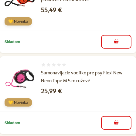
Cena
55,49 €
💛 Novinka
Skladom
do košíka
Hodnotenie 0%
Samonavíjacie vodítko pre psy Flexi New
Neon Tape M 5 m ružové
Cena
25,99 €
💛 Novinka
Skladom
do košíka