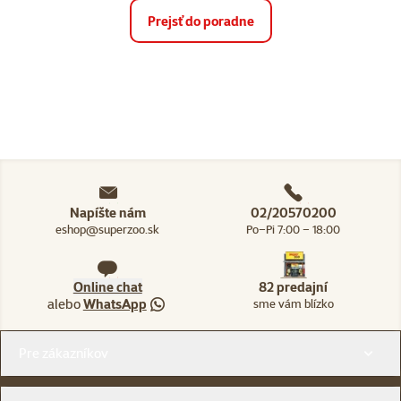
Prejsť do poradne
Napíšte nám
02/20570200
eshop@superzoo.sk
Po–Pi 7:00 – 18:00
Online chat
82 predajní
alebo
WhatsApp
sme vám blízko
Menu v pätičke
Pre zákazníkov