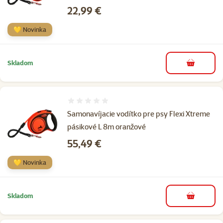
Cena
22,99 €
💛 Novinka
Skladom
do košíka
Hodnotenie 0%
Samonavíjacie vodítko pre psy Flexi Xtreme
pásikové L 8m oranžové
Cena
55,49 €
💛 Novinka
Skladom
do košíka