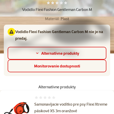
Hodnotenie 0%
Vodidlo Flexi Fashion Gentleman Carbon M
Materiál:
Plast
Vodidlo Flexi Fashion Gentleman Carbon M nie je na
predaj.
Alternatívne produkty
Monitorovanie dostupnosti
Alternatívne produkty
Hodnotenie 0%
Samonavíjacie vodítko pre psy Flexi Xtreme
pásikové XS 3m oranžové