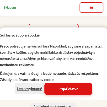
Skladom
do košíka
Ďalšie podobné produkty
Súhlas so súbormi cookie
Vodidlo Flexi Fashion Gentleman Carbon M
Popis
Parametre
Na začiatok stránky
Prečo potrebujeme váš súhlas? Napríklad, aby sme si
zapamätali,
čo máte v košíku
, aby ste mohli ľahko zistiť
stav objednávky
a
nemusíte sa zakaždým prihlasovať, aby sme vás neobťažovali
superzoo.product.detail.content
Samonavíjacie páskové vodidlo so vzorom pre stredne veľké psy do
nevhodnou reklamou
.
hmotnosti 25 kg.
Samonavíjacie vodidlá Flexi poskytujú Vášmu psovi potrebnú
Ďakujeme,
s vašimi údajmi budeme zaobchádzať s rešpektom
.
voľnosť výbehu. Vďaka brzdiacemu systému, ktorý je možné ovládať
Zásady používania súborov cookie
jednou rukou, máte svojho psa vždy pod kontrolou. Majú tiež krátke
Len nevyhnutné
Prijať všetko
blokovanie, ako dlho budete stopku držať, tak dlho bude vodidlo
blokované.
Dĺžka: 5 m.
Podrobné nastavenia