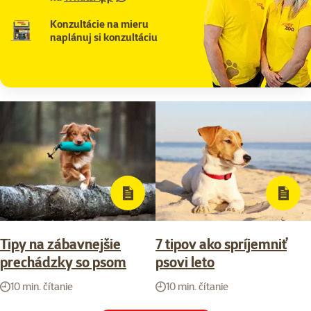
Konzultácie na mieru
naplánuj si konzultáciu
Tipy na zábavnejšie
7 tipov ako spríjemniť
prechádzky so psom
psovi leto
10 min. čítanie
10 min. čítanie