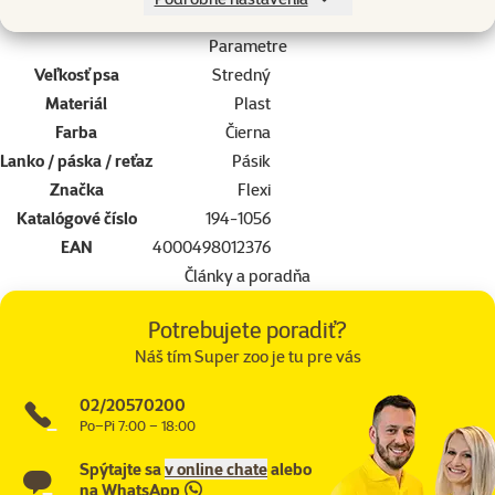
Parametre
Veľkosť psa
Stredný
Materiál
Plast
Farba
Čierna
Lanko / páska / reťaz
Pásik
Značka
Flexi
Katalógové číslo
194-1056
EAN
4000498012376
Články a poradňa
Potrebujete poradiť?
Náš tím Super zoo je tu pre vás
02/20570200
Po–Pi 7:00 – 18:00
Spýtajte sa
v online chate
alebo
na
WhatsApp