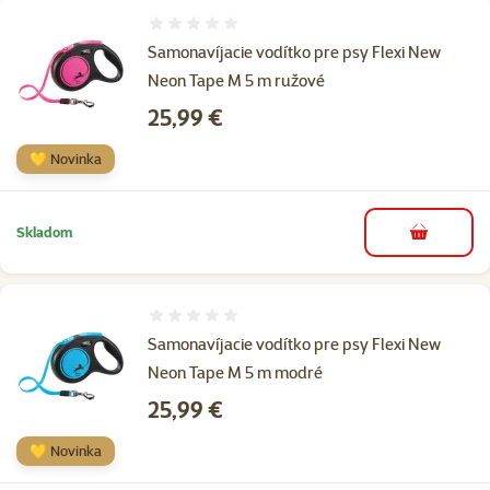
Hodnotenie 0%
Samonavíjacie vodítko pre psy Flexi New
Neon Tape M 5 m ružové
Cena
25,99 €
💛 Novinka
Skladom
do košíka
Hodnotenie 0%
Samonavíjacie vodítko pre psy Flexi New
Neon Tape M 5 m modré
Cena
25,99 €
💛 Novinka