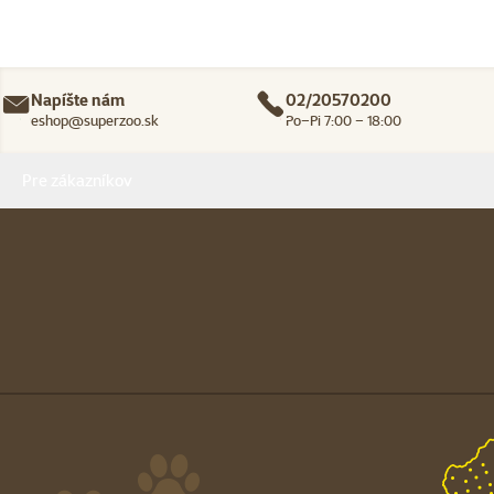
Napíšte nám
02/20570200
eshop@superzoo.sk
Po–Pi 7:00 – 18:00
Menu v pätičke
Pre zákazníkov