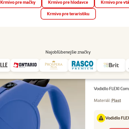
Krmivo pre mačky
Krmivo pre hlodavce
Krmivo pre vt
📱 Stiahnite si novú aplikáciu Super zoo.
Viac informácií
Krmivo pre teraristiku
op
Akcie a zľavy
Predajne
Služby
Poradňa
Pomáh
82
Najobľúbenejšie značky
o FLEXI Compact 2 modré
Vodidlo FLEXI Co
Materiál:
Plast
Vodidlo FLEX