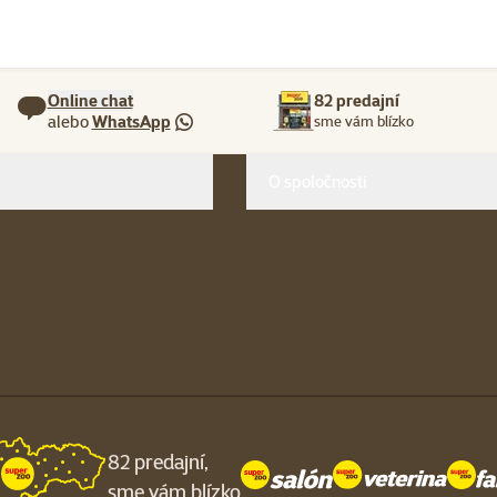
Online chat
82 predajní
alebo
WhatsApp
sme vám blízko
O spoločnosti
82 predajní,
sme vám blízko