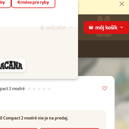
áky
Krmivo pre ryby
Zat
môj
účet
môj
košík
Hľadaj
ame
Vložit do 
mpact 2 modré
Hodnotenie 0%
I Compact 2 modré nie je na predaj.