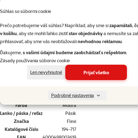
Súhlas so súbormi cookie
Vodidlo FLEXI Compact 2 modré
Prečo potrebujeme váš súhlas? Napríklad, aby sme si
zapamätali, č
v košíku
, aby ste mohli ľahko zistiť
stav objednávky
a nemusíte sa z
prihlasovať, aby sme vás neobťažovali
nevhodnou reklamou
.
superzoo.product.detail.content
Silné samonavíjacie páskové vodidlo pre stredne veľké psy do hmotn
Ďakujeme,
s vašimi údajmi budeme zaobchádzať s rešpektom
.
Navíjacie vodidlá flexi poskytují Vášmu psovi potrebnú voľnosť vý
Zásady používania súborov cookie
Dĺžka: 5 m.
Len nevyhnutné
Prijať všetko
Par
Veľkosť psa
Stredný
Podrobné nastavenia
Materiál
Plast
Farba
Modrá
Lanko / páska / reťaz
Pásik
Značka
Flexi
Katalógové číslo
194-717
EAN
4000498003619