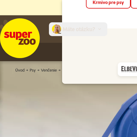
Krmivo pre psy
Máte otázku?
E-sh
Úvod
Psy
Venčenie
Vodidlá
Samonavíjacie vodítka
Vodidl