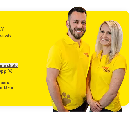
ť?
re vás
line chate
App
mieru
ultáciu