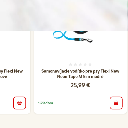
nie 0%
Hodnotenie 0%
sy Flexi New
Samonavíjacie vodítko pre psy Flexi New
žové
Neon Tape M 5 m modré
Cena
25,99 €
Skladom
do košíka
do koš