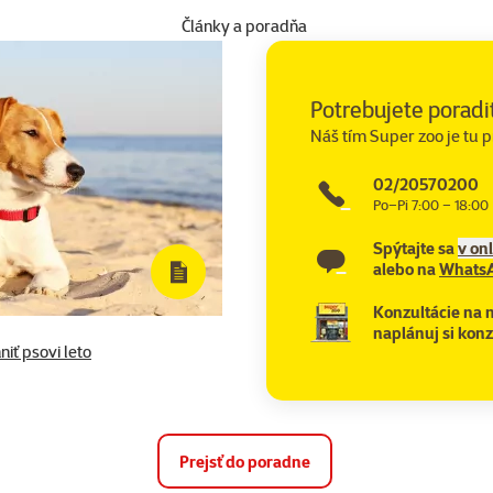
Články a poradňa
Potrebujete poradi
Náš tím Super zoo je tu p
02/20570200
Po–Pi 7:00 – 18:00
Spýtajte sa
v on
alebo na
Whats
Konzultácie na 
naplánuj si konz
niť psovi leto
Prejsť do poradne