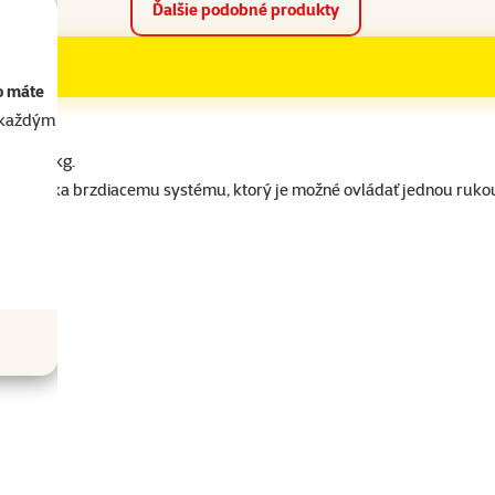
Ďalšie podobné produkty
o máte
akaždým
osti 25 kg.
behu. Vďaka brzdiacemu systému, ktorý je možné ovládať jednou ruko
ametre