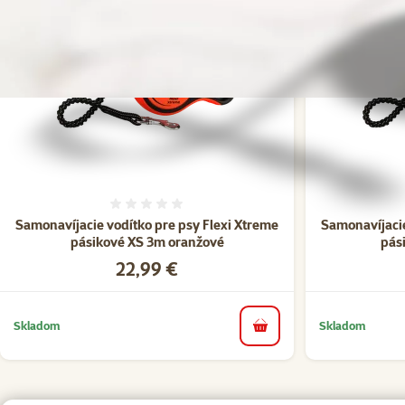
Hodnotenie 0%
Samonavíjacie vodítko pre psy Flexi Xtreme
Samonavíjacie
pásikové XS 3m oranžové
pás
Cena
22,99 €
Skladom
Skladom
do košíka