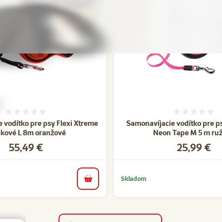
Hodnotenie 0%
Hodnote
 vodítko pre psy Flexi Xtreme
Samonavíjacie vodítko pre p
ikové L 8m oranžové
Neon Tape M 5 m ru
Cena
Cena
55,49 €
25,99 €
Skladom
do košíka