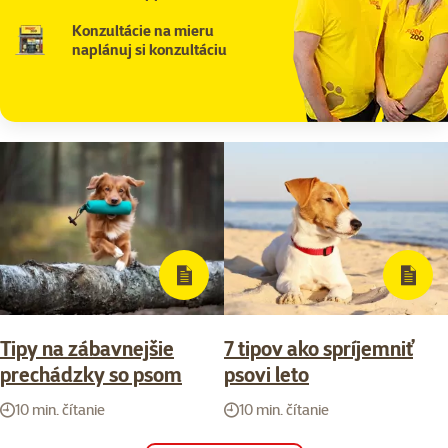
Konzultácie na mieru
naplánuj si konzultáciu
Tipy na zábavnejšie
7 tipov ako spríjemniť
prechádzky so psom
psovi leto
10 min. čítanie
10 min. čítanie