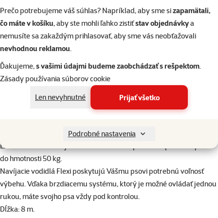
Prečo potrebujeme váš súhlas? Napríklad, aby sme si
zapamätali,
Hodnotenie 0%
Hodnotenie 0%
čo máte v košíku
, aby ste mohli ľahko zistiť
stav objednávky
a
Prospera Plus Junior
Lízací pamlsok Zoë
Lízací pa
nemusíte sa zakaždým prihlasovať, aby sme vás neobťažovali
pochúťka kolieska z
Licky Snack s tekvicou a
Licky Snack 
nevhodnou reklamou
.
kačacieho mäsa 230 g
lososom 85 g
kuracím m
Ďakujeme,
s vašimi údajmi budeme zaobchádzať s rešpektom
.
8,89 €
3,99 €
3,9
Zásady používania súborov cookie
Len nevyhnutné
Prijať všetko
do košíka
do košíka
do
Podrobné nastavenia
superzoo.product.detail.content
Extra dlhé samonavíjacie lankové vodidlo pre veľké plemená psov
do hmotnosti 50 kg.
Navíjacie vodidlá Flexi poskytujú Vášmu psovi potrebnú voľnosť
výbehu. Vďaka brzdiacemu systému, ktorý je možné ovládať jednou
rukou, máte svojho psa vždy pod kontrolou.
Dĺžka: 8 m.