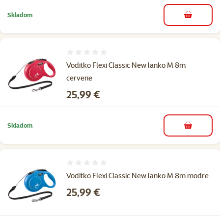
Skladom
do košíka
Hodnotenie 0%
Voditko Flexi Classic New lanko M 8m
cervene
Cena
25,99 €
Skladom
do košíka
Hodnotenie 0%
Voditko Flexi Classic New lanko M 8m modre
Cena
25,99 €