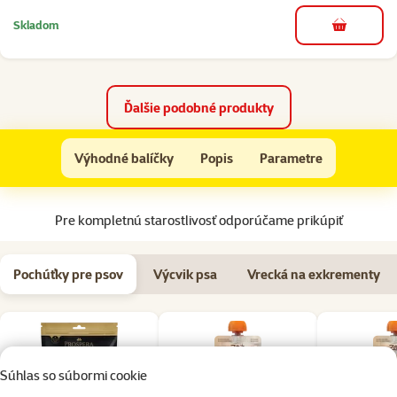
Skladom
do košíka
Ďalšie podobné produkty
Vodidlo FLEXI Comfort Long modré L
Výhodné balíčky
Popis
Parametre
Na začiatok stránky
Pre kompletnú starostlivosť odporúčame prikúpiť
Pochúťky pre psov
Výcvik psa
Vrecká na exkrementy
Súhlas so súbormi cookie