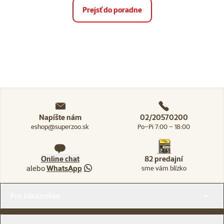
Prejsť do poradne
Napíšte nám
02/20570200
eshop@superzoo.sk
Po–Pi 7:00 – 18:00
Online chat
82 predajní
alebo
WhatsApp
sme vám blízko
Menu v pätičke
Pre zákazníkov