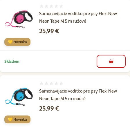
Hodnotenie 0%
Samonavíjacie vodítko pre psy Flexi New
Neon Tape M 5 m ružové
Cena
25,99 €
💛 Novinka
Skladom
do košíka
Hodnotenie 0%
Samonavíjacie vodítko pre psy Flexi New
Neon Tape M 5 m modré
Cena
25,99 €
💛 Novinka