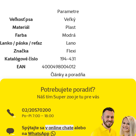
Parametre
Veľkosť psa
Veľký
Materiál
Plast
Farba
Modrá
Lanko / páska / reťaz
Lano
Značka
Flexi
Katalógové číslo
194-431
EAN
4000498004012
Články a poradňa
Potrebujete poradiť?
Náš tím Super zoo je tu pre vás
02/20570200
Po–Pi 7:00 – 18:00
Spýtajte sa
v online chate
alebo
na
WhatsApp