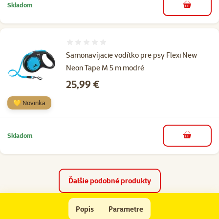
Skladom
do košíka
Hodnotenie 0%
Samonavíjacie vodítko pre psy Flexi New
Neon Tape M 5 m modré
Cena
25,99 €
💛 Novinka
Skladom
do košíka
Ďalšie podobné produkty
Vodidlo FLEXI Comfort Long červené L
Popis
Parametre
Na začiatok stránky