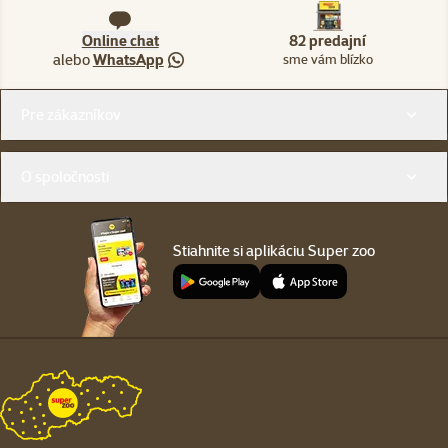
Online chat
82 predajní
alebo
WhatsApp
sme vám blízko
Menu v pätičke
Pre zákazníkov
O spoločnosti
Stiahnite si aplikáciu Super zoo