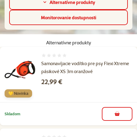
Alternatívne produkty
Monitorovanie dostupnosti
Alternatívne produkty
Hodnotenie 0%
Samonavíjacie vodítko pre psy Flexi Xtreme
pásikové XS 3m oranžové
Cena
22,99 €
💛 Novinka
Skladom
do košíka