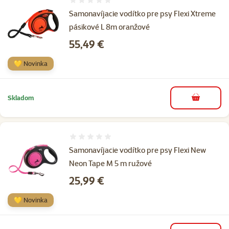
Hodnotenie 0%
Samonavíjacie vodítko pre psy Flexi Xtreme
pásikové L 8m oranžové
Cena
55,49 €
💛 Novinka
Skladom
do košíka
Hodnotenie 0%
Samonavíjacie vodítko pre psy Flexi New
Neon Tape M 5 m ružové
Cena
25,99 €
💛 Novinka