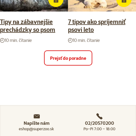
Tipy na zábavnejšie
7 tipov ako spríjemniť
prechádzky so psom
psovi leto
10 min. čítanie
10 min. čítanie
Prejsť do poradne
Napíšte nám
02/20570200
eshop@superzoo.sk
Po–Pi 7:00 – 18:00