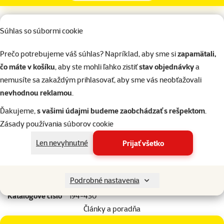
superzoo.product.detail.content
Extra dlhé samonavíjacie lankové vodidlo pre veľké plemená psov
Súhlas so súbormi cookie
do hmotnosti 50 kg.
Navíjacie vodidlá Flexi poskytujú Vášmu psovi potrebnú voľnosť
Prečo potrebujeme váš súhlas? Napríklad, aby sme si
zapamätali,
výbehu. Vďaka brzdiacemu systému, ktorý je možné ovládať jednou
čo máte v košíku
, aby ste mohli ľahko zistiť
stav objednávky
a
rukou, máte svojho psa vždy pod kontrolou.
nemusíte sa zakaždým prihlasovať, aby sme vás neobťažovali
Dĺžka: 8 m.
nevhodnou reklamou
.
Ďakujeme,
s vašimi údajmi budeme zaobchádzať s rešpektom
.
Parametre
Zásady používania súborov cookie
Veľkosť psa
Veľký
Len nevyhnutné
Prijať všetko
Materiál
Plast
Farba
Červená
Lanko / páska / reťaz
Lano
Podrobné nastavenia
Značka
Flexi
Katalógové číslo
194-430
Články a poradňa