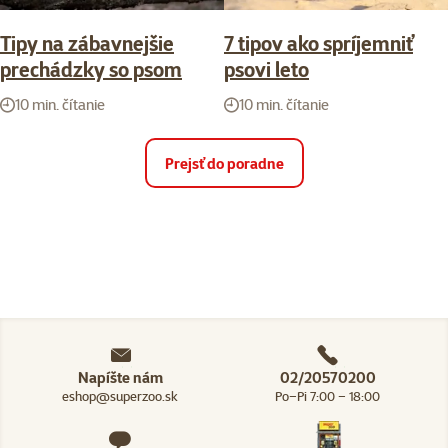
Tipy na zábavnejšie
7 tipov ako spríjemniť
prechádzky so psom
psovi leto
10 min. čítanie
10 min. čítanie
Prejsť do poradne
Napíšte nám
02/20570200
eshop@superzoo.sk
Po–Pi 7:00 – 18:00