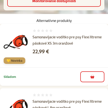
Monitorovanie dostupnosti
Alternatívne produkty
Hodnotenie 0%
Samonavíjacie vodítko pre psy Flexi Xtreme
pásikové XS 3m oranžové
Cena
22,99 €
💛 Novinka
Skladom
do košíka
Hodnotenie 0%
Samonavíjacie vodítko pre psy Flexi Xtreme
pásikové L 8m oranžové