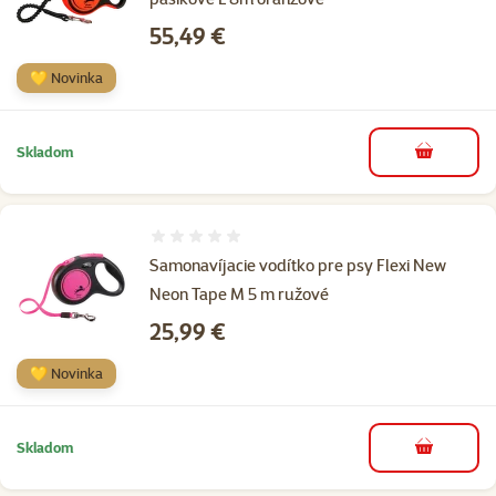
Cena
55,49 €
💛 Novinka
Skladom
do košíka
Hodnotenie 0%
Samonavíjacie vodítko pre psy Flexi New
Neon Tape M 5 m ružové
Cena
25,99 €
💛 Novinka
Skladom
do košíka