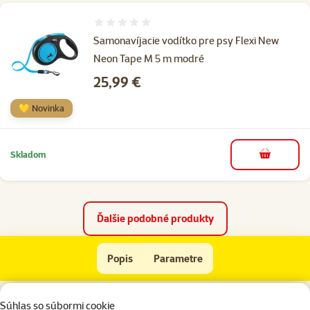
Hodnotenie 0%
Samonavíjacie vodítko pre psy Flexi New
Neon Tape M 5 m modré
Cena
25,99 €
💛 Novinka
Skladom
do košíka
Ďalšie podobné produkty
Vodidlo FLEXI Comfort Compact 3 šedé L
Popis
Parametre
Na začiatok stránky
Súhlas so súbormi cookie
superzoo.product.detail.content
Samonavíjacie páskové vodidlo pre veľké plemená psov do