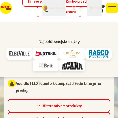
Krmivo pre vtáky
Krmivo pre ryby
môj
môj
Máte otázku?
košík
účet
men
Krmivo pre teraristiku
Hľad
Vl
Samonavíjacie vodítka
Najobľúbenejšie značky
Hodnotenie 0%
Vodidlo FLEXI Comfort Compact 3 šedé L
Materiál:
Plast
Vodidlo FLEXI Comfort Compact 3 šedé L nie je na
predaj.
Alternatívne produkty