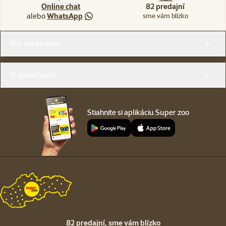
Online chat
82 predajní
alebo
WhatsApp
sme vám blízko
Menu v pätičke
Pre zákazníkov
O spoločnosti
Stiahnite si aplikáciu Super zoo
82 predajní,
sme vám blízko