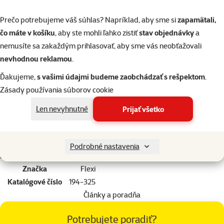
hmotnosti 50 kg.
Prečo potrebujeme váš súhlas? Napríklad, aby sme si
zapamätali,
Navíjacie vodidlá Flexi poskytujú Vášmu psovi potrebnú voľnosť
čo máte v košíku
, aby ste mohli ľahko zistiť
stav objednávky
a
výbehu. Vďaka brzdiacemu systému, ktorý je možné ovládať jednou
nemusíte sa zakaždým prihlasovať, aby sme vás neobťažovali
rukou, máte svojho psa vždy pod kontrolou. Ako dlho budete držať
nevhodnou reklamou
.
stopku, tak dlho bude vodidlo blokované.
Dĺžka: 5 m.
Ďakujeme,
s vašimi údajmi budeme zaobchádzať s rešpektom
.
Zásady používania súborov cookie
Parametre
Len nevyhnutné
Prijať všetko
Veľkosť psa
Veľký
Materiál
Plast
Farba
Sivá
Podrobné nastavenia
Lanko / páska / reťaz
Pásik
Značka
Flexi
Katalógové číslo
194-325
Články a poradňa
Potrebujete poradiť?