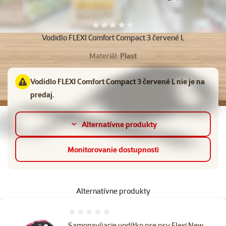
Hodnotenie 0%
Vodidlo FLEXI Comfort Compact 3 červené L
Materiál:
Plast
Vodidlo FLEXI Comfort Compact 3 červené L nie je na
predaj.
Alternatívne produkty
Monitorovanie dostupnosti
Alternatívne produkty
Hodnotenie 0%
Samonavíjacie vodítko pre psy Flexi New