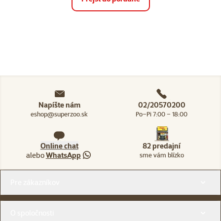
Napíšte nám
02/20570200
eshop@superzoo.sk
Po–Pi 7:00 – 18:00
Online chat
82 predajní
alebo
WhatsApp
sme vám blízko
Menu v pätičke
Pre zákazníkov
O spoločnosti