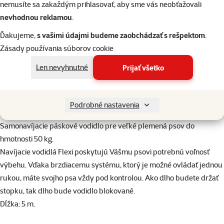
nemusíte sa zakaždým prihlasovať, aby sme vás neobťažovali
Prospera Plus Junior
Lízací pamlsok Zoë
Lízací pa
pochúťka kolieska z
Licky Snack s tekvicou a
Licky Snack 
nevhodnou reklamou
.
kačacieho mäsa 230 g
lososom 85 g
kuracím m
Ďakujeme,
s vašimi údajmi budeme zaobchádzať s rešpektom
.
Zásady používania súborov cookie
8,89 €
3,99 €
3,9
Len nevyhnutné
Prijať všetko
do košíka
do košíka
do
Podrobné nastavenia
superzoo.product.detail.content
Samonavíjacie páskové vodidlo pre veľké plemená psov do
hmotnosti 50 kg.
Navíjacie vodidlá Flexi poskytujú Vášmu psovi potrebnú voľnosť
výbehu. Vďaka brzdiacemu systému, ktorý je možné ovládať jednou
rukou, máte svojho psa vždy pod kontrolou. Ako dlho budete držať
stopku, tak dlho bude vodidlo blokované.
Dĺžka: 5 m.