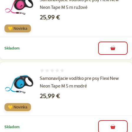
Neon Tape M 5 m ružové
Cena
25,99 €
💛 Novinka
Skladom
do košíka
Hodnotenie 0%
Samonavíjacie vodítko pre psy Flexi New
Neon Tape M 5 m modré
Cena
25,99 €
💛 Novinka
Skladom
do košíka