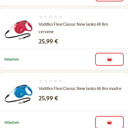
Hodnotenie 0%
Voditko Flexi Classic New lanko M 8m
cervene
Cena
25,99 €
Skladom
do košíka
Hodnotenie 0%
Voditko Flexi Classic New lanko M 8m modre
Cena
25,99 €
Skladom
do košíka