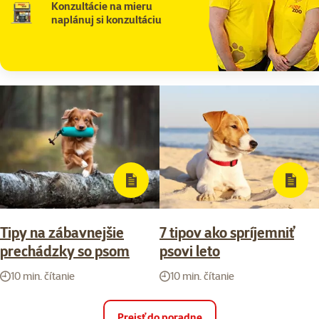
Konzultácie na mieru
naplánuj si konzultáciu
Tipy na zábavnejšie
7 tipov ako spríjemniť
prechádzky so psom
psovi leto
10 min. čítanie
10 min. čítanie
Prejsť do poradne