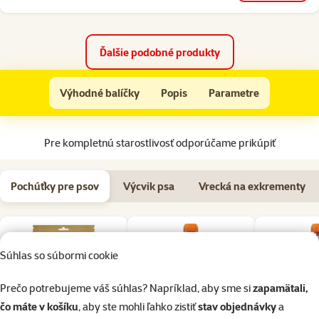
Ďalšie podobné produkty
Vodidlo FLEXI Comfort Compact 3 červené L
Výhodné balíčky
Popis
Parametre
Na začiatok stránky
Pre kompletnú starostlivosť odporúčame prikúpiť
Pochúťky pre psov
Výcvik psa
Vrecká na exkrementy
Súhlas so súbormi cookie
Prečo potrebujeme váš súhlas? Napríklad, aby sme si
zapamätali,
čo máte v košíku
, aby ste mohli ľahko zistiť
stav objednávky
a
Hodnotenie 0%
Hodnotenie 0%