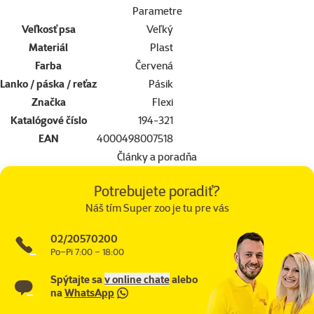
Parametre
Veľkosť psa
Veľký
Materiál
Plast
Farba
Červená
Lanko / páska / reťaz
Pásik
Značka
Flexi
Katalógové číslo
194-321
EAN
4000498007518
Články a poradňa
Potrebujete poradiť?
Náš tím Super zoo je tu pre vás
02/20570200
Po–Pi 7:00 – 18:00
Spýtajte sa
v online chate
alebo
na
WhatsApp